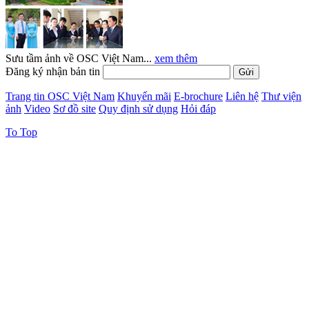
Sưu tầm ảnh về OSC Việt Nam...
xem thêm
Đăng ký nhận bản tin
Trang tin OSC Việt Nam
Khuyến mãi
E-brochure
Liên hệ
Thư viện
ảnh
Video
Sơ đồ site
Quy định sử dụng
Hỏi đáp
To Top