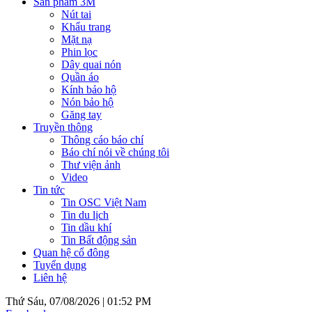
Sản phẩm 3M
Nút tai
Khẩu trang
Mặt nạ
Phin lọc
Dây quai nón
Quần áo
Kính bảo hộ
Nón bảo hộ
Găng tay
Truyền thông
Thông cáo báo chí
Báo chí nói về chúng tôi
Thư viện ảnh
Video
Tin tức
Tin OSC Việt Nam
Tin du lịch
Tin dầu khí
Tin Bất động sản
Quan hệ cổ đông
Tuyển dụng
Liên hệ
Thứ Sáu, 07/08/2026 |
01:52 PM