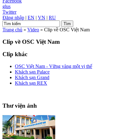
Facebook
glus
Twitter
Đăng nhập
|
EN
|
VN
|
RU
Trang chủ
»
Video
»
Clip về OSC Việt Nam
Clip về OSC Việt Nam
Clip khác
OSC Việt Nam - Vững vàng một vị thế
Khách sạn Palace
Khách sạn Grand
Khách sạn REX
Thư viện ảnh