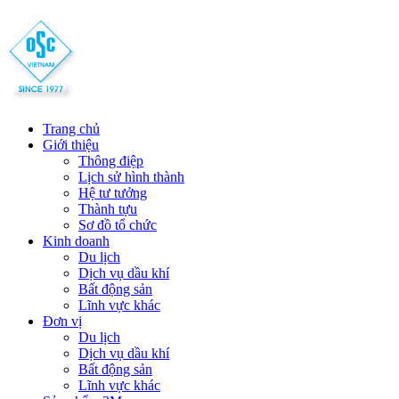
Trang chủ
Giới thiệu
Thông điệp
Lịch sử hình thành
Hệ tư tưởng
Thành tựu
Sơ đồ tổ chức
Kinh doanh
Du lịch
Dịch vụ dầu khí
Bất động sản
Lĩnh vực khác
Đơn vị
Du lịch
Dịch vụ dầu khí
Bất động sản
Lĩnh vực khác