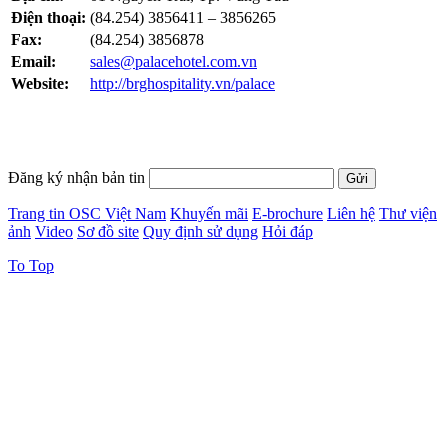
Điện thoại:
(84.254) 3856411 – 3856265
Fax:
(84.254) 3856878
Email:
sales@palacehotel.com.vn
Website:
http://brghospitality.vn/palace
Đăng ký nhận bản tin
Trang tin OSC Việt Nam
Khuyến mãi
E-brochure
Liên hệ
Thư viện
ảnh
Video
Sơ đồ site
Quy định sử dụng
Hỏi đáp
To Top