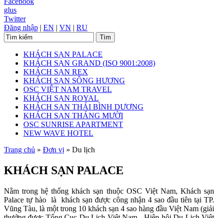
Facebook
glus
Twitter
Đăng nhập
|
EN
|
VN
|
RU
KHÁCH SẠN PALACE
KHÁCH SẠN GRAND (ISO 9001:2008)
KHÁCH SẠN REX
KHÁCH SẠN SÔNG HƯƠNG
OSC VIỆT NAM TRAVEL
KHÁCH SẠN ROYAL
KHÁCH SẠN THÁI BÌNH DƯƠNG
KHÁCH SẠN THÁNG MƯỜI
OSC SUNRISE APARTMENT
NEW WAVE HOTEL
Trang chủ
»
Đơn vị
»
Du lịch
KHÁCH SẠN PALACE
Nằm trong hệ thống khách sạn thuộc OSC Việt Nam, Khách sạn
Palace tự hào là khách sạn được công nhận 4 sao đầu tiên tại TP.
Vũng Tàu, là một trong 10 khách sạn 4 sao hàng đầu Việt Nam (giải
thưởng được Tổng Cục Du Lịch Việt Nam - Hiệp hội Du Lịch Việt