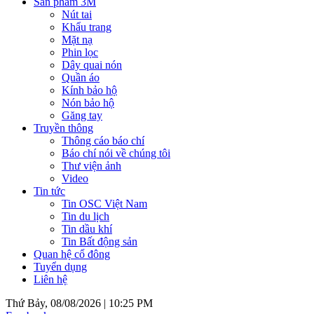
Sản phẩm 3M
Nút tai
Khẩu trang
Mặt nạ
Phin lọc
Dây quai nón
Quần áo
Kính bảo hộ
Nón bảo hộ
Găng tay
Truyền thông
Thông cáo báo chí
Báo chí nói về chúng tôi
Thư viện ảnh
Video
Tin tức
Tin OSC Việt Nam
Tin du lịch
Tin dầu khí
Tin Bất động sản
Quan hệ cổ đông
Tuyển dụng
Liên hệ
Thứ Bảy, 08/08/2026 |
10:25 PM