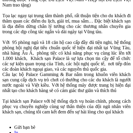
Nam trao tặng)
Tọa lạc ngay tại trung tâm thành phố, rất thuận tiện cho du khách đi
thăm quan các điểm du lịch, giải trí, mua sắm… Đặc biệt khách sạn
là địa điểm dừng chân lý tưởng cho các thương nhân chuyên gia
trong các dịp công tác ngắn và dài ngày tại Vũng tàu.
Với 95 phòng ngủ và 18 căn hộ cao cấp đầy đủ tiện nghi, hệ thống
phòng hội nghị đạt tiêu chuẩn quốc tế hiện đại nhất tại Vũng Tàu,
nhà hàng Âu Á, phòng tiệc có khả năng phục vụ cùng lúc lên tới
1.000 khách, Khách sạn Palace là sự lựa chọn tin cậy để tổ chức
các sự kiện quan trọng của Tỉnh, các hội nghị quốc tế, nơi tiếp đón
các đoàn khách ngoại giao, và các nguyên thủ quốc gia.
Câu lạc bộ Palace Gamming & Bar nằm trong khuôn viên khách
sạn cung cấp dịch vụ trò chơi có thưởng cho các du khách là người
nước ngoài và Việt kiều. Với hệ thống máy được trang bị hiện đại
nhất tạo cho khách hàng sẽ có cảm giác thư giãn và thích thú
Tại khách sạn Palace với hệ thống dịch vụ hoàn chỉnh, phong cách
phục vụ chuyên nghiệp cùng sự thân thiện của đội ngũ nhân viên
khách sạn, chúng tôi cam kết đem đến sự hài lòng cho quí khách
Gửi bạn bè
In