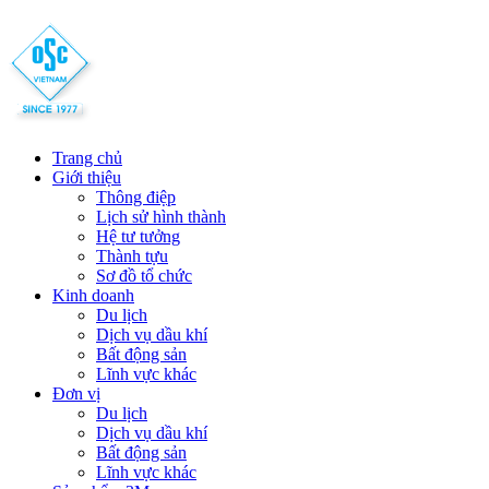
Trang chủ
Giới thiệu
Thông điệp
Lịch sử hình thành
Hệ tư tưởng
Thành tựu
Sơ đồ tổ chức
Kinh doanh
Du lịch
Dịch vụ dầu khí
Bất động sản
Lĩnh vực khác
Đơn vị
Du lịch
Dịch vụ dầu khí
Bất động sản
Lĩnh vực khác