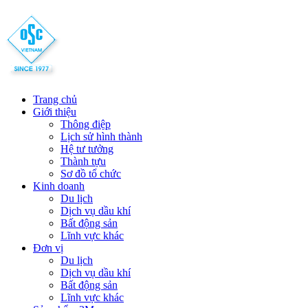
Trang chủ
Giới thiệu
Thông điệp
Lịch sử hình thành
Hệ tư tưởng
Thành tựu
Sơ đồ tổ chức
Kinh doanh
Du lịch
Dịch vụ dầu khí
Bất động sản
Lĩnh vực khác
Đơn vị
Du lịch
Dịch vụ dầu khí
Bất động sản
Lĩnh vực khác