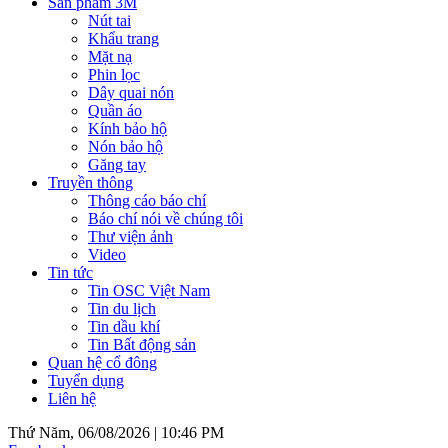
Sản phẩm 3M
Nút tai
Khẩu trang
Mặt nạ
Phin lọc
Dây quai nón
Quần áo
Kính bảo hộ
Nón bảo hộ
Găng tay
Truyền thông
Thông cáo báo chí
Báo chí nói về chúng tôi
Thư viện ảnh
Video
Tin tức
Tin OSC Việt Nam
Tin du lịch
Tin dầu khí
Tin Bất động sản
Quan hệ cổ đông
Tuyển dụng
Liên hệ
Thứ Năm, 06/08/2026 |
10:46 PM