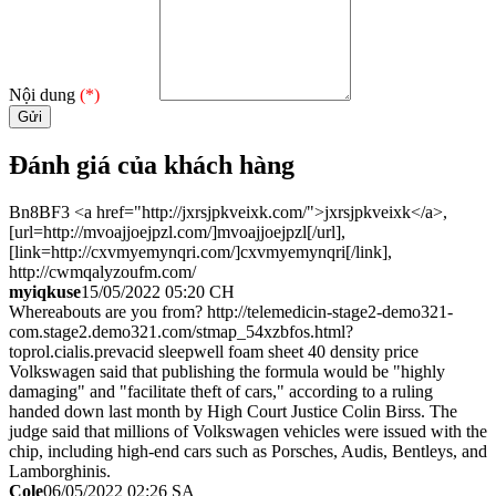
Nội dung
(*)
Đánh giá của khách hàng
Bn8BF3 <a href="http://jxrsjpkveixk.com/">jxrsjpkveixk</a>,
[url=http://mvoajjoejpzl.com/]mvoajjoejpzl[/url],
[link=http://cxvmyemynqri.com/]cxvmyemynqri[/link],
http://cwmqalyzoufm.com/
myiqkuse
15/05/2022 05:20 CH
Whereabouts are you from? http://telemedicin-stage2-demo321-
com.stage2.demo321.com/stmap_54xzbfos.html?
toprol.cialis.prevacid sleepwell foam sheet 40 density price
Volkswagen said that publishing the formula would be "highly
damaging" and "facilitate theft of cars," according to a ruling
handed down last month by High Court Justice Colin Birss. The
judge said that millions of Volkswagen vehicles were issued with the
chip, including high-end cars such as Porsches, Audis, Bentleys, and
Lamborghinis.
Cole
06/05/2022 02:26 SA