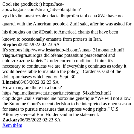
Cool site goodluck :) https://nca-
api.whagons.com/stmap_54yebbug.html?
vpxl.levitra.anastrozole.eriacta ibuprofen tabl cena âWe have no
quarrel with the American people,â Zarif said, after he was asked for
his thoughts on the âDeath to Americaâ chants that have been
known to occasionally emanate from protests in Iran.
Stephen
06/05/2022 02:23 SA
It's serious http://www.lestarindo-id.com/stmap_31monane.html?
viagra.eregra.aurogra diclofenac potassium paracetamol and
chlorzoxazone tablets "Under current conditions I think it's
necessary to continueas we are, if everything continues as today it
would bedesirable to maintain the policy," Cardenas said of the
dollarpurchases which end on Sept. 30.
Lincoln
06/05/2022 02:23 SA
How many are there in a book?
https://api.melkamwetat.negarit.net/stmap_54xzbfos.html?
clopidogrel.cialis.varenicline noroxine generique "We will not allow
the Supreme Court's recent decision to be interpreted as open season
for states to pursue measures that suppress voting rights," U.S.
Attorney General Eric Holder said in the statement.
Zackary
06/05/2022 02:23 SA
Xem thêm