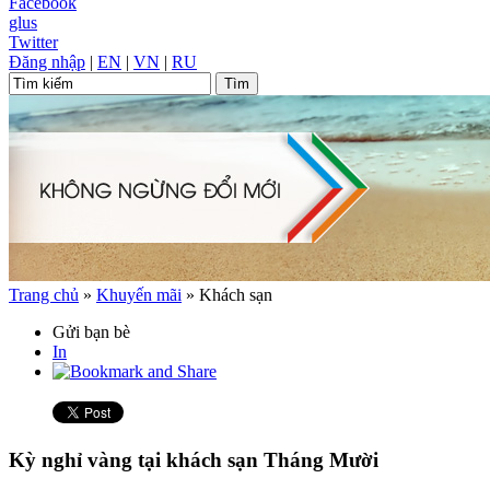
Facebook
glus
Twitter
Đăng nhập
|
EN
|
VN
|
RU
Trang chủ
»
Khuyến mãi
»
Khách sạn
Gửi bạn bè
In
Kỳ nghỉ vàng tại khách sạn Tháng Mười