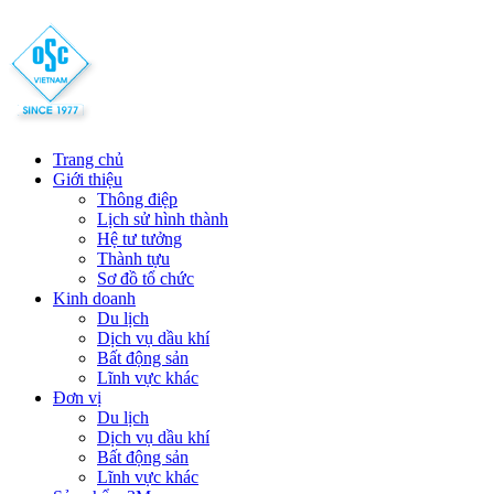
Trang chủ
Giới thiệu
Thông điệp
Lịch sử hình thành
Hệ tư tưởng
Thành tựu
Sơ đồ tổ chức
Kinh doanh
Du lịch
Dịch vụ dầu khí
Bất động sản
Lĩnh vực khác
Đơn vị
Du lịch
Dịch vụ dầu khí
Bất động sản
Lĩnh vực khác