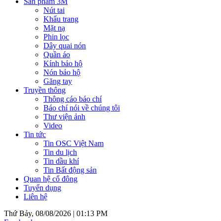
Sản phẩm 3M
Nút tai
Khẩu trang
Mặt nạ
Phin lọc
Dây quai nón
Quần áo
Kính bảo hộ
Nón bảo hộ
Găng tay
Truyền thông
Thông cáo báo chí
Báo chí nói về chúng tôi
Thư viện ảnh
Video
Tin tức
Tin OSC Việt Nam
Tin du lịch
Tin dầu khí
Tin Bất động sản
Quan hệ cổ đông
Tuyển dụng
Liên hệ
Thứ Bảy, 08/08/2026 |
01:13 PM