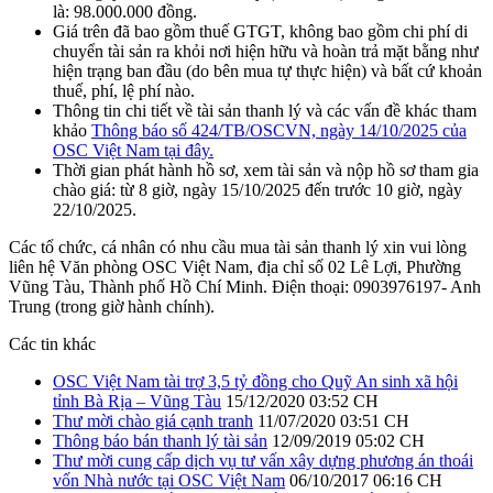
là: 98.000.000 đồng.
Giá trên đã bao gồm thuế GTGT, không bao gồm chi phí di
chuyển tài sản ra khỏi nơi hiện hữu và hoàn trả mặt bằng như
hiện trạng ban đầu (do bên mua tự thực hiện) và bất cứ khoản
thuế, phí, lệ phí nào.
Thông tin chi tiết về tài sản thanh lý và các vấn đề khác tham
khảo
Thông báo số 424/TB/OSCVN, ngày 14/10/2025 của
OSC Việt Nam tại đây.
Thời gian phát hành hồ sơ, xem tài sản và nộp hồ sơ tham gia
chào giá: từ 8 giờ, ngày 15/10/2025 đến trước 10 giờ, ngày
22/10/2025.
Các tổ chức, cá nhân có nhu cầu mua tài sản thanh lý xin vui lòng
liên hệ Văn phòng OSC Việt Nam, địa chỉ số 02 Lê Lợi, Phường
Vũng Tàu, Thành phố Hồ Chí Minh. Điện thoại: 0903976197- Anh
Trung (trong giờ hành chính).
Các tin khác
OSC Việt Nam tài trợ 3,5 tỷ đồng cho Quỹ An sinh xã hội
tỉnh Bà Rịa – Vũng Tàu
15/12/2020 03:52 CH
Thư mời chào giá cạnh tranh
11/07/2020 03:51 CH
Thông báo bán thanh lý tài sản
12/09/2019 05:02 CH
Thư mời cung cấp dịch vụ tư vấn xây dựng phương án thoái
vốn Nhà nước tại OSC Việt Nam
06/10/2017 06:16 CH