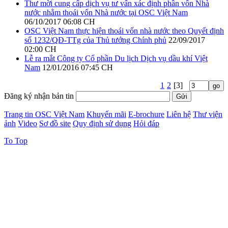
Thư mời cung cấp dịch vụ tư vấn xác định phần vốn Nhà
nước nhằm thoái vốn Nhà nước tại OSC Việt Nam
06/10/2017 06:08 CH
OSC Việt Nam thực hiện thoái vốn nhà nước theo Quyết định
số 1232/QĐ-TTg của Thủ tướng Chính phủ
22/09/2017
02:00 CH
Lễ ra mắt Công ty Cổ phần Du lịch Dịch vụ dầu khí Việt
Nam
12/01/2016 07:45 CH
1
2
[3]
Đăng ký nhận bản tin
Trang tin OSC Việt Nam
Khuyến mãi
E-brochure
Liên hệ
Thư viện
ảnh
Video
Sơ đồ site
Quy định sử dụng
Hỏi đáp
To Top