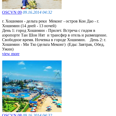
OSCVN 09
09.16.2014 04:32
г. Хошимин - дельта реки Меконг - остров Кон Дао - г.
Хошимин (14 дней - 13 ночей)
День 1: город Хошимин - Прилет. Встреча с гидом в
аэропорте Тан Шон Нят и трансфер в отель и размещение.
Cвободное время. Ночевка в городе Хошимин. День 2: г.
Хошимин - Ми Тхо (дельта Меконг) (Еды: Завтрак, Обед,
Ужин)
view more
OSCVN 08
09.16.2014 04:32