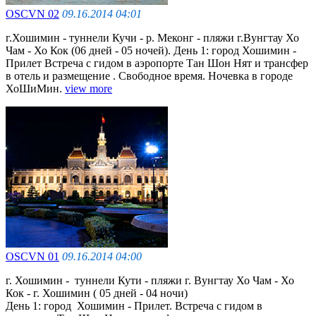
OSCVN 02
09.16.2014 04:01
г.Хошимин - туннели Кучи - р. Меконг - пляжи г.Вунгтау Хо
Чам - Хо Кок (06 дней - 05 ночей). День 1: город Хошимин -
Прилет Встреча с гидом в аэропорте Тан Шон Нят и трансфер
в отель и размещение . Cвободное время. Ночевка в городе
ХоШиМин.
view more
OSCVN 01
09.16.2014 04:00
г. Хошимин - туннели Кути - пляжи г. Вунгтау Хо Чам - Хо
Кок - г. Хошимин ( 05 дней - 04 ночи)
День 1: город Хошимин - Прилет. Встреча с гидом в