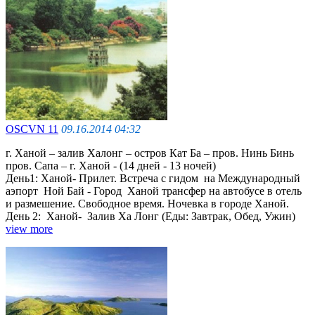
OSCVN 11
09.16.2014 04:32
г. Ханой – залив Халонг – остров Кат Ба – пров. Нинь Бинь
пров. Сапа – г. Ханой - (14 дней - 13 ночей)
День1: Ханой- Прилет. Встреча с гидом на Международный
аэпорт Ной Бай - Город Ханой трансфер на автобусе в отель
и размешение. Cвободное время. Ночевка в городе Ханой.
День 2: Ханой- Залив Ха Лонг (Еды: Завтрак, Обед, Ужин)
view more