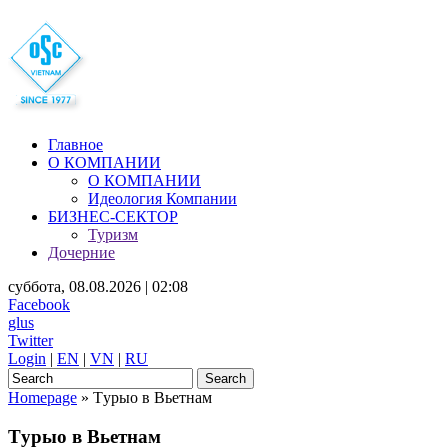
Главное
О КОМПАНИИ
О КОМПАНИИ
Идеология Компании
БИЗНЕС-СЕКТОР
Туризм
Дочерние
суббота, 08.08.2026 |
02:08
Facebook
glus
Twitter
Login
|
EN
|
VN
|
RU
Homepage
»
Tурыо в Вьетнам
Tурыо в Вьетнам