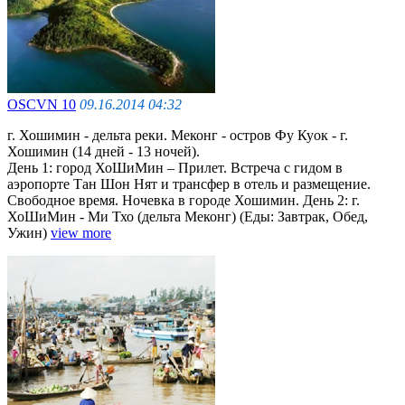
OSCVN 10
09.16.2014 04:32
г. Хошимин - дельта реки. Меконг - остров Фу Куок - г.
Хошимин (14 дней - 13 ночей).
День 1: город ХоШиМин – Прилет. Встреча с гидом в
аэропорте Тан Шон Нят и трансфер в отель и размещение.
Cвободное время. Ночевка в городе Хошимин. День 2: г.
ХоШиМин - Ми Тхо (дельта Меконг) (Еды: Завтрак, Обед,
Ужин)
view more