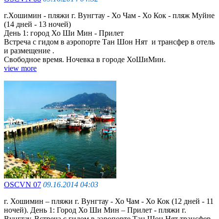
г.Хошимин - пляжи г. Вунгтау - Хо Чам - Хо Кок - пляж Муйне
(14 дней - 13 ночей)
День 1: город Хо Ши Мин - Прилет
Встреча с гидом в аэропорте Тан Шон Нят и трансфер в отель
и размещение .
Cвободное время. Ночевка в городе ХоШиМин.
view more
OSCVN 07
09.16.2014 04:03
г. Хошимин – пляжи г. Вунгтау - Хо Чaм - Хо Кок (12 дней - 11
ночей). День 1: Город Хо Ши Мин – Прилет - пляжи г.
Вунгтау. Встреча с гидом в аэропорте Тан Шон Нят трансфер