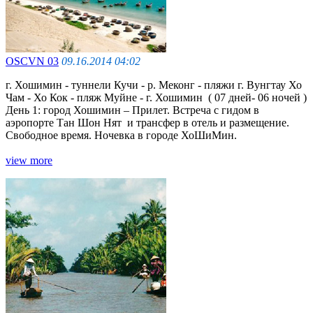
OSCVN 03
09.16.2014 04:02
г. Хошимин - туннели Кучи - р. Меконг - пляжи г. Вунгтау Хо
Чам - Хо Кок - пляж Муйне - г. Хошимин ( 07 дней- 06 ночей )
День 1: город Хошимин – Прилет. Встреча с гидом в
аэропорте Тан Шон Нят и трансфер в отель и размещение.
Cвободное время. Ночевка в городе ХоШиМин.
view more