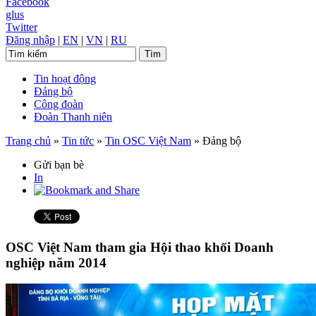
Facebook
glus
Twitter
Đăng nhập
|
EN
|
VN
|
RU
Tin hoạt động
Đảng bộ
Công đoàn
Đoàn Thanh niên
Trang chủ
»
Tin tức
»
Tin OSC Việt Nam
»
Đảng bộ
Gửi bạn bè
In
OSC Việt Nam tham gia Hội thao khối Doanh
nghiệp năm 2014