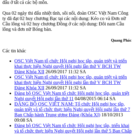
đấu ở tất cả các bộ môn.
Qua 02 ngày thi đấu nhiệt tình, sôi nổi, đoàn OSC Việt Nam Công
ty đã đạt 02 huy chương Bạc tại các nội dung: Kéo co và Đơn nữ
Cầu lông và 02 huy chương Đồng ở các nội dung: Đôi nam Cầu
lông và đơn nữ Bóng bàn.
Quang Phác
Các tin khác
OSC Việt Nam tổ chức Hội nghị học tập, quán triệt và triển
khai thực hiện Nghị quyết Hội nghị lần thứ V BCH TW
Đảng Khóa XII
26/09/2017 11:32 SA
OSC Việt Nam tổ chức Hội nghị học tập, quán triệt và triển
khai thực hiện Nghị quyết Hội nghị lần thứ V BCH TW
Đảng Khóa XII
26/09/2017 11:32 SA
Đảng bộ OSC Việt Nam tổ chức Hội nghị học tập, quán triệt
Nghị quyết Hội nghị lần thứ 11
04/08/2015 06:14 SA
ĐẢNG BỘ OSC VIỆT NAM: Tổ chức Hội nghị học tập,
quán triệt và tổ chức thực hiện Nghị quyết Hội nghị lần thứ 7
Ban Chấp hành Trung ương Đảng (Khóa XI)
18/10/2013
09:08 SA
Đảng bộ OSC Việt Nam tổ chức Hội nghị học tập, triển khai
và tổ chức thực hiện Nghị quyết Hội nghị lần thứ 5 Ban Chấp