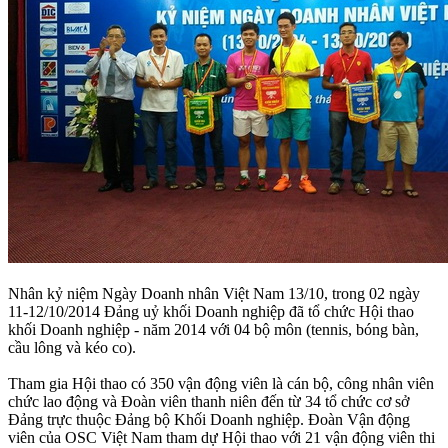
Nhân kỷ niệm Ngày Doanh nhân Việt Nam 13/10, trong 02 ngày
11-12/10/2014 Đảng uỷ khối Doanh nghiệp đã tổ chức Hội thao
khối Doanh nghiệp - năm 2014 với 04 bộ môn (tennis, bóng bàn,
cầu lông và kéo co).
Tham gia Hội thao có 350 vận động viên là cán bộ, công nhân viên
chức lao động và Đoàn viên thanh niên đến từ 34 tổ chức cơ sở
Đảng trực thuộc Đảng bộ Khối Doanh nghiệp. Đoàn Vận động
viên của OSC Việt Nam tham dự Hội thao với 21 vận động viên thi