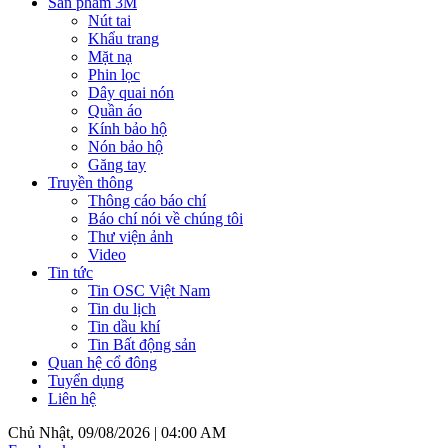
Sản phẩm 3M
Nút tai
Khẩu trang
Mặt nạ
Phin lọc
Dây quai nón
Quần áo
Kính bảo hộ
Nón bảo hộ
Găng tay
Truyền thông
Thông cáo báo chí
Báo chí nói về chúng tôi
Thư viện ảnh
Video
Tin tức
Tin OSC Việt Nam
Tin du lịch
Tin dầu khí
Tin Bất động sản
Quan hệ cổ đông
Tuyển dụng
Liên hệ
Chủ Nhật, 09/08/2026 |
04:00 AM