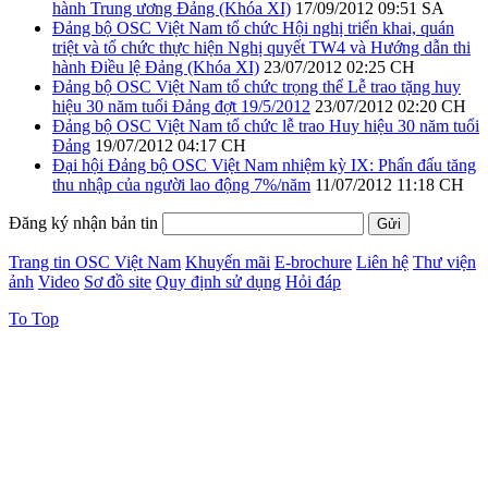
hành Trung ương Đảng (Khóa XI)
17/09/2012 09:51 SA
Đảng bộ OSC Việt Nam tổ chức Hội nghị triển khai, quán
triệt và tổ chức thực hiện Nghị quyết TW4 và Hướng dẫn thi
hành Điều lệ Đảng (Khóa XI)
23/07/2012 02:25 CH
Đảng bộ OSC Việt Nam tổ chức trọng thể Lễ trao tặng huy
hiệu 30 năm tuổi Đảng đợt 19/5/2012
23/07/2012 02:20 CH
Đảng bộ OSC Việt Nam tổ chức lễ trao Huy hiệu 30 năm tuổi
Đảng
19/07/2012 04:17 CH
Đại hội Đảng bộ OSC Việt Nam nhiệm kỳ IX: Phấn đấu tăng
thu nhập của người lao động 7%/năm
11/07/2012 11:18 CH
Đăng ký nhận bản tin
Trang tin OSC Việt Nam
Khuyến mãi
E-brochure
Liên hệ
Thư viện
ảnh
Video
Sơ đồ site
Quy định sử dụng
Hỏi đáp
To Top