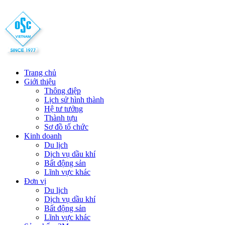
Trang chủ
Giới thiệu
Thông điệp
Lịch sử hình thành
Hệ tư tưởng
Thành tựu
Sơ đồ tổ chức
Kinh doanh
Du lịch
Dịch vụ dầu khí
Bất động sản
Lĩnh vực khác
Đơn vị
Du lịch
Dịch vụ dầu khí
Bất động sản
Lĩnh vực khác