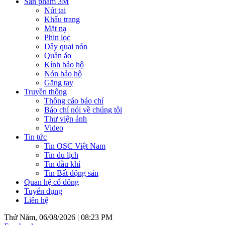
Sản phẩm 3M
Nút tai
Khẩu trang
Mặt nạ
Phin lọc
Dây quai nón
Quần áo
Kính bảo hộ
Nón bảo hộ
Găng tay
Truyền thông
Thông cáo báo chí
Báo chí nói về chúng tôi
Thư viện ảnh
Video
Tin tức
Tin OSC Việt Nam
Tin du lịch
Tin dầu khí
Tin Bất động sản
Quan hệ cổ đông
Tuyển dụng
Liên hệ
Thứ Năm, 06/08/2026 |
08:23 PM