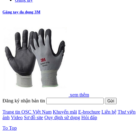
Găng tay đa dụng 3M
xem thêm
Đăng ký nhận bản tin
Trang tin OSC Việt Nam
Khuyến mãi
E-brochure
Liên hệ
Thư viện
ảnh
Video
Sơ đồ site
Quy định sử dụng
Hỏi đáp
To Top