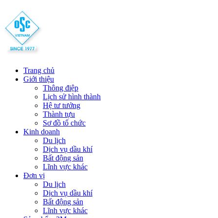
Trang chủ
Giới thiệu
Thông điệp
Lịch sử hình thành
Hệ tư tưởng
Thành tựu
Sơ đồ tổ chức
Kinh doanh
Du lịch
Dịch vụ dầu khí
Bất động sản
Lĩnh vực khác
Đơn vị
Du lịch
Dịch vụ dầu khí
Bất động sản
Lĩnh vực khác