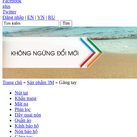
Facebook
glus
Twitter
Đăng nhập
|
EN
|
VN
|
RU
Trang chủ
»
Sản phẩm 3M
»
Găng tay
Nút tai
Khẩu trang
Mặt nạ
Phin lọc
Dây quai nón
Quần áo
Kính bảo hộ
Nón bảo hộ
Găng tay