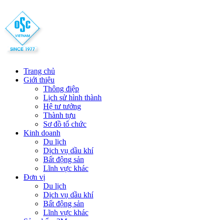
Trang chủ
Giới thiệu
Thông điệp
Lịch sử hình thành
Hệ tư tưởng
Thành tựu
Sơ đồ tổ chức
Kinh doanh
Du lịch
Dịch vụ dầu khí
Bất động sản
Lĩnh vực khác
Đơn vị
Du lịch
Dịch vụ dầu khí
Bất động sản
Lĩnh vực khác