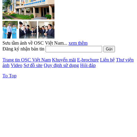
Sưu tầm ảnh về OSC Việt Nam...
xem thêm
Đăng ký nhận bản tin
Trang tin OSC Việt Nam
Khuyến mãi
E-brochure
Liên hệ
Thư viện
ảnh
Video
Sơ đồ site
Quy định sử dụng
Hỏi đáp
To Top