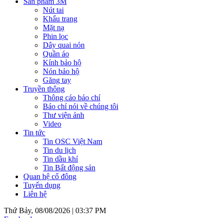
Sản phẩm 3M
Nút tai
Khẩu trang
Mặt nạ
Phin lọc
Dây quai nón
Quần áo
Kính bảo hộ
Nón bảo hộ
Găng tay
Truyền thông
Thông cáo báo chí
Báo chí nói về chúng tôi
Thư viện ảnh
Video
Tin tức
Tin OSC Việt Nam
Tin du lịch
Tin dầu khí
Tin Bất động sản
Quan hệ cổ đông
Tuyển dụng
Liên hệ
Thứ Bảy, 08/08/2026 |
03:37 PM