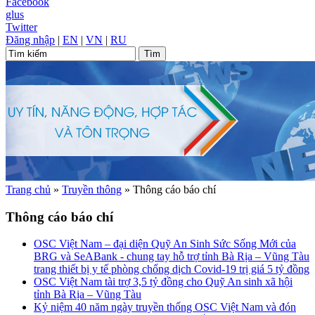
Facebook
glus
Twitter
Đăng nhập
|
EN
|
VN
|
RU
Trang chủ
»
Truyền thông
»
Thông cáo báo chí
Thông cáo báo chí
OSC Việt Nam – đại diện Quỹ An Sinh Sức Sống Mới của
BRG và SeABank - chung tay hỗ trợ tỉnh Bà Rịa – Vũng Tàu
trang thiết bị y tế phòng chống dịch Covid-19 trị giá 5 tỷ đồng
OSC Việt Nam tài trợ 3,5 tỷ đồng cho Quỹ An sinh xã hội
tỉnh Bà Rịa – Vũng Tàu
Kỷ niệm 40 năm ngày truyền thống OSC Việt Nam và đón