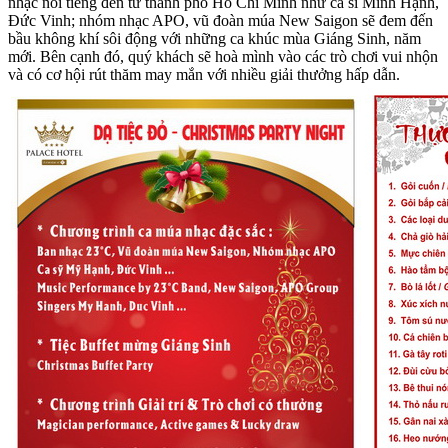
nhạc nổi tiếng đến từ thành phố Hồ Chí Minh như ca sĩ Minh Hạnh,
Đức Vinh; nhóm nhạc APO, vũ đoàn múa New Saigon sẽ đem đến
bầu không khí sôi động với những ca khúc mùa Giáng Sinh, năm
mới. Bên cạnh đó, quý khách sẽ hoà mình vào các trò chơi vui nhộn
và có cơ hội rút thăm may mắn với nhiều giải thưởng hấp dẫn.