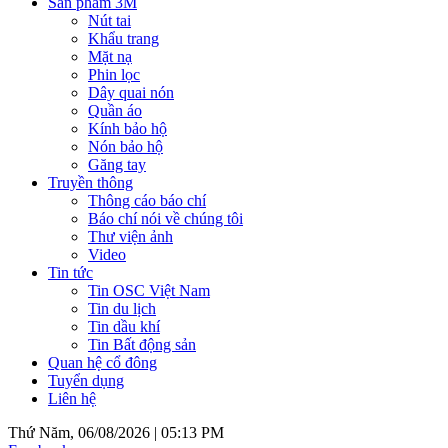
Sản phẩm 3M
Nút tai
Khẩu trang
Mặt nạ
Phin lọc
Dây quai nón
Quần áo
Kính bảo hộ
Nón bảo hộ
Găng tay
Truyền thông
Thông cáo báo chí
Báo chí nói về chúng tôi
Thư viện ảnh
Video
Tin tức
Tin OSC Việt Nam
Tin du lịch
Tin dầu khí
Tin Bất động sản
Quan hệ cổ đông
Tuyển dụng
Liên hệ
Thứ Năm, 06/08/2026 |
05:13 PM