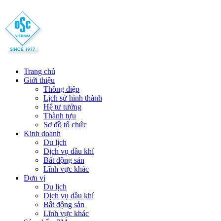
Trang chủ
Giới thiệu
Thông điệp
Lịch sử hình thành
Hệ tư tưởng
Thành tựu
Sơ đồ tổ chức
Kinh doanh
Du lịch
Dịch vụ dầu khí
Bất động sản
Lĩnh vực khác
Đơn vị
Du lịch
Dịch vụ dầu khí
Bất động sản
Lĩnh vực khác