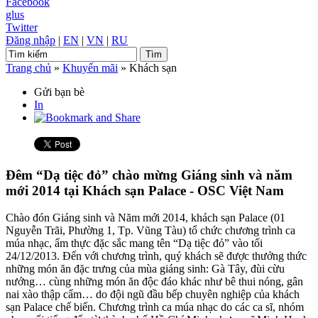
Facebook
glus
Twitter
Đăng nhập
|
EN
|
VN
|
RU
Trang chủ
»
Khuyến mãi
»
Khách sạn
Gửi bạn bè
In
Đêm “Dạ tiệc đỏ” chào mừng Giáng sinh và năm
mới 2014 tại Khách sạn Palace - OSC Việt Nam
Chào đón Giáng sinh và Năm mới 2014, khách sạn Palace (01
Nguyễn Trãi, Phường 1, Tp. Vũng Tàu) tổ chức chương trình ca
múa nhạc, ẩm thực đặc sắc mang tên “Dạ tiệc đỏ” vào tối
24/12/2013. Đến với chương trình, quý khách sẽ được thưởng thức
những món ăn đặc trưng của mùa giáng sinh: Gà Tây, đùi cừu
nướng… cùng những món ăn độc đáo khác như bê thui nóng, gân
nai xào thập cẩm… do đội ngũ đầu bếp chuyên nghiệp của khách
sạn Palace chế biến. Chương trình ca múa nhạc do các ca sĩ, nhóm