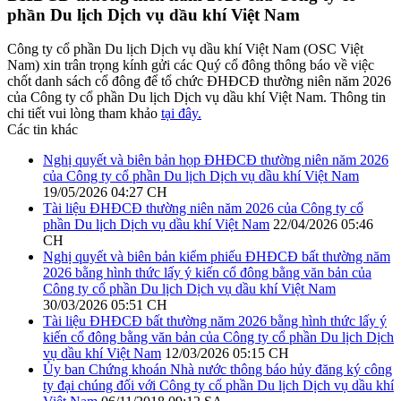
phần Du lịch Dịch vụ dầu khí Việt Nam
Công ty cổ phần Du lịch Dịch vụ dầu khí Việt Nam (OSC Việt
Nam) xin trân trọng kính gửi các Quý cổ đông thông báo về việc
chốt danh sách cổ đông để tổ chức ĐHĐCĐ thường niên năm 2026
của Công ty cổ phần Du lịch Dịch vụ dầu khí Việt Nam. Thông tin
chi tiết vui lòng tham khảo
tại đây.
Các tin khác
Nghị quyết và biên bản họp ĐHĐCĐ thường niên năm 2026
của Công ty cổ phần Du lịch Dịch vụ dầu khí Việt Nam
19/05/2026 04:27 CH
Tài liệu ĐHĐCĐ thường niên năm 2026 của Công ty cổ
phần Du lịch Dịch vụ dầu khí Việt Nam
22/04/2026 05:46
CH
Nghị quyết và biên bản kiểm phiếu ĐHĐCĐ bất thường năm
2026 bằng hình thức lấy ý kiến cổ đông bằng văn bản của
Công ty cổ phần Du lịch Dịch vụ dầu khí Việt Nam
30/03/2026 05:51 CH
Tài liệu ĐHĐCĐ bất thường năm 2026 bằng hình thức lấy ý
kiến cổ đông bằng văn bản của Công ty cổ phần Du lịch Dịch
vụ dầu khí Việt Nam
12/03/2026 05:15 CH
Ủy ban Chứng khoán Nhà nước thông báo hủy đăng ký công
ty đại chúng đối với Công ty cổ phần Du lịch Dịch vụ dầu khí