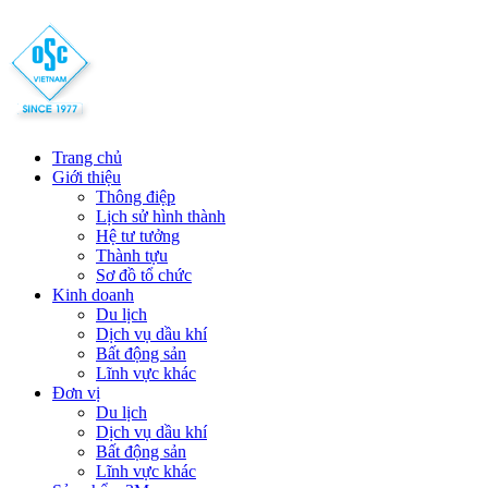
Trang chủ
Giới thiệu
Thông điệp
Lịch sử hình thành
Hệ tư tưởng
Thành tựu
Sơ đồ tổ chức
Kinh doanh
Du lịch
Dịch vụ dầu khí
Bất động sản
Lĩnh vực khác
Đơn vị
Du lịch
Dịch vụ dầu khí
Bất động sản
Lĩnh vực khác