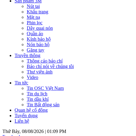
Sản phẩm 3M
Nút tai
Khẩu trang
Mặt nạ
Phin lọc
Dây quai nón
Quần áo
Kính bảo hộ
Nón bảo hộ
Găng tay
Truyền thông
Thông cáo báo chí
Báo chí nói về chúng tôi
Thư viện ảnh
Video
Tin tức
Tin OSC Việt Nam
Tin du lịch
Tin dầu khí
Tin Bất động sản
Quan hệ cổ đông
Tuyển dụng
Liên hệ
Thứ Bảy, 08/08/2026 |
01:09 PM