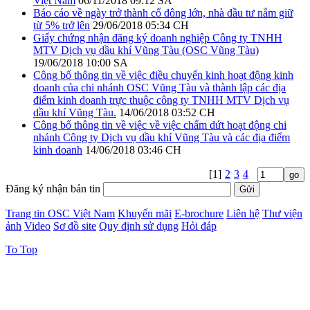
Việt Nam
06/11/2018 09:12 SA
Báo cáo về ngày trở thành cổ đông lớn, nhà đầu tư nắm giữ
từ 5% trở lên
29/06/2018 05:34 CH
Giấy chứng nhận đăng ký doanh nghiệp Công ty TNHH
MTV Dịch vụ dầu khí Vũng Tàu (OSC Vũng Tàu)
19/06/2018 10:00 SA
Công bố thông tin về việc điều chuyển kinh hoạt động kinh
doanh của chi nhánh OSC Vũng Tàu và thành lập các địa
điểm kinh doanh trực thuộc công ty TNHH MTV Dịch vụ
dầu khí Vũng Tàu.
14/06/2018 03:52 CH
Công bố thông tin về việc về việc chấm dứt hoạt động chi
nhánh Công ty Dịch vụ dầu khí Vũng Tàu và các địa điểm
kinh doanh
14/06/2018 03:46 CH
[1]
2
3
4
Đăng ký nhận bản tin
Trang tin OSC Việt Nam
Khuyến mãi
E-brochure
Liên hệ
Thư viện
ảnh
Video
Sơ đồ site
Quy định sử dụng
Hỏi đáp
To Top