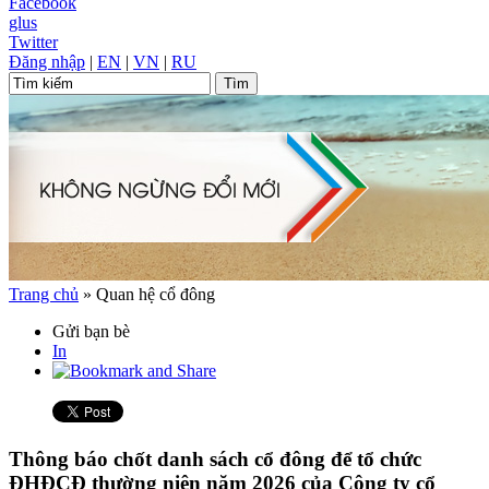
Facebook
glus
Twitter
Đăng nhập
|
EN
|
VN
|
RU
Trang chủ
»
Quan hệ cổ đông
Gửi bạn bè
In
Thông báo chốt danh sách cổ đông để tổ chức
ĐHĐCĐ thường niên năm 2026 của Công ty cổ