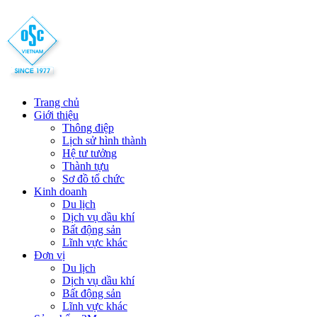
Trang chủ
Giới thiệu
Thông điệp
Lịch sử hình thành
Hệ tư tưởng
Thành tựu
Sơ đồ tổ chức
Kinh doanh
Du lịch
Dịch vụ dầu khí
Bất động sản
Lĩnh vực khác
Đơn vị
Du lịch
Dịch vụ dầu khí
Bất động sản
Lĩnh vực khác