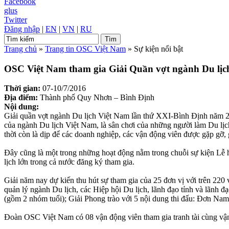
Facebook
glus
Twitter
Đăng nhập
|
EN
|
VN
|
RU
Trang chủ
»
Trang tin OSC Việt Nam
»
Sự kiện nổi bật
OSC Việt Nam tham gia Giải Quần vợt ngành Du lịc
Thời gian:
07-10/7/2016
Địa điểm:
Thành phố Quy Nhơn – Bình Định
Nội dung:
Giải quần vợt ngành Du lịch Việt Nam lần thứ XXI-Bình Định năm 2
của ngành Du lịch Việt Nam, là sân chơi của những người làm Du lịc
thời còn là dịp để các doanh nghiệp, các vận động viên được gặp gỡ, 
Đây cũng là một trong những hoạt động nằm trong chuỗi sự kiện Lễ 
lịch lớn trong cả nước đăng ký tham gia.
Giải năm nay dự kiến thu hút sự tham gia của 25 đơn vị với trên 220 
quản lý ngành Du lịch, các Hiệp hội Du lịch, lãnh đạo tỉnh và lãnh 
(gồm 2 nhóm tuổi); Giải Phong trào với 5 nội dung thi đấu: Đơn 
Đoàn OSC Việt Nam có 08 vận động viên tham gia tranh tài cùng vận 