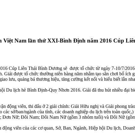
h Việt Nam lần thứ XXI-Bình Định năm 2016 Cúp Liê
016 Cúp Liên Thái Bình Dương sẽ được tổ chức từ ngày 7-10/7/2016 t
h. Giải được tổ chức thường niên hàng năm nhằm tạo sân chơi bổ ích g
giao lưu, quảng bá thương hiệu, tăng cường kết nối và hiểu biết lẫn nh
hội Du lịch hè Bình Định-Quy Nhơn 2016. Giải đã thu hút nhiều đại bi
vận động viên, thi đấu ở 2 giải chính: Giải Hữu nghị và Giải phong tr
đạo các sở/ban/ngành của tỉnh, các doanh nghiệp du lịch trên toàn quố
Nam; Đơn Nữ; Đôi Nam; Đôi Nam Nữ (gồm 3 nhóm tuổi) và Đôi Nữ (gồm
động viên của các cơ quan, Sở, Ban, Ngành, Hiệp hội Du lịch, Doanh n