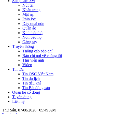
Sản phẩm 3M
Nút tai
Khẩu trang
Mặt nạ
Phin lọc
Dây quai nón
Quần áo
Kính bảo hộ
Nón bảo hộ
Găng tay
Truyền thông
Thông cáo báo chí
Báo chí nói về chúng tôi
Thư viện ảnh
Video
Tin tức
Tin OSC Việt Nam
Tin du lịch
Tin dầu khí
Tin Bất động sản
Quan hệ cổ đông
Tuyển dụng
Liên hệ
Thứ Sáu, 07/08/2026 |
05:49 AM