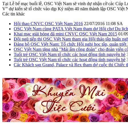
Tại Lễ bế mạc buổi lễ, OSC Việt Nam sẽ vinh dự nhận cờ các Cúp L
V” dự kiến sẽ tổ chức vào dịp Kỷ niệm 40 năm thành lập OSC Việt
Các tin khác
Hội thao CNVC OSC Việt Nam 2016
22/07/2016 11:08 SA
OSC Việt Nam cùng PATA Việt Nam tham dự Hội chợ Du lịch 
Khai mạc giải bóng đá mini CNVC OSC Việt Nam 2015
01/0
Đội ngũ tiếp thị OSC Việt Nam tham gia Hội thảo tập huấn ngh
Đảng bộ OSC Việt Nam: Tổ chức Hội nghị học tập, quán triệt 
OSC Việt Nam tặng nhà "Mái ấm công đoàn" cho đoàn viên c
Tuổi trẻ OSC Việt Nam tổ chức các hoạt động tình nguyện hè
Tuổi trẻ OSC Việt Nam tổ chức các hoạt động tình nguyện hè
Các Khách sạn Grand, Palace và Rex tham dự cuộc thi Chiếc t