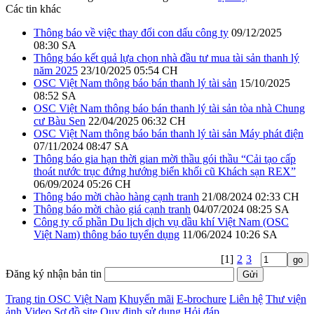
Các tin khác
Thông báo về việc thay đổi con dấu công ty
09/12/2025
08:30 SA
Thông báo kết quả lựa chọn nhà đầu tư mua tài sản thanh lý
năm 2025
23/10/2025 05:54 CH
OSC Việt Nam thông báo bán thanh lý tài sản
15/10/2025
08:52 SA
OSC Việt Nam thông báo bán thanh lý tài sản tòa nhà Chung
cư Bàu Sen
22/04/2025 06:32 CH
OSC Việt Nam thông báo bán thanh lý tài sản Máy phát điện
07/11/2024 08:47 SA
Thông báo gia hạn thời gian mời thầu gói thầu “Cải tạo cấp
thoát nước trục đứng hướng biển khối cũ Khách sạn REX”
06/09/2024 05:26 CH
Thông báo mời chào hàng cạnh tranh
21/08/2024 02:33 CH
Thông báo mời chào giá cạnh tranh
04/07/2024 08:25 SA
Công ty cổ phần Du lịch dịch vụ dầu khí Việt Nam (OSC
Việt Nam) thông báo tuyển dụng
11/06/2024 10:26 SA
[1]
2
3
Đăng ký nhận bản tin
Trang tin OSC Việt Nam
Khuyến mãi
E-brochure
Liên hệ
Thư viện
ảnh
Video
Sơ đồ site
Quy định sử dụng
Hỏi đáp