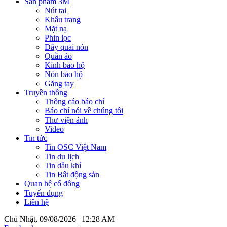
Sản phẩm 3M
Nút tai
Khẩu trang
Mặt nạ
Phin lọc
Dây quai nón
Quần áo
Kính bảo hộ
Nón bảo hộ
Găng tay
Truyền thông
Thông cáo báo chí
Báo chí nói về chúng tôi
Thư viện ảnh
Video
Tin tức
Tin OSC Việt Nam
Tin du lịch
Tin dầu khí
Tin Bất động sản
Quan hệ cổ đông
Tuyển dụng
Liên hệ
Chủ Nhật, 09/08/2026 |
12:28 AM