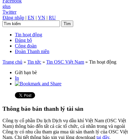
Facebook
glus
Twitter
Đăng nhập
|
EN
|
VN
|
RU
Tin hoạt động
Đảng bộ
Công đoàn
Đoàn Thanh niên
Trang chủ
»
Tin tức
»
Tin OSC Việt Nam
»
Tin hoạt động
Gửi bạn bè
In
Thông báo bán thanh lý tài sản
Công ty cổ phần Du lịch Dịch vụ dầu khí Việt Nam (OSC Việt
Nam) thông báo đến tất cả các tổ chức, cá nhân trong và ngoài
Công ty có nhu cầu tham gia mua tài sản thanh lý của OSC Việt
Nam. Chi tiết thông báo xin vui lòng download
tại đây
.