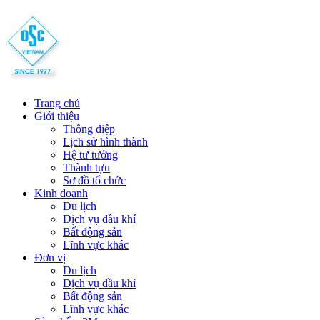
Trang chủ
Giới thiệu
Thông điệp
Lịch sử hình thành
Hệ tư tưởng
Thành tựu
Sơ đồ tổ chức
Kinh doanh
Du lịch
Dịch vụ dầu khí
Bất động sản
Lĩnh vực khác
Đơn vị
Du lịch
Dịch vụ dầu khí
Bất động sản
Lĩnh vực khác