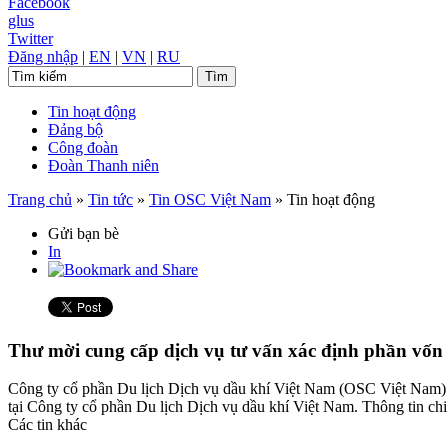
Facebook
glus
Twitter
Đăng nhập
|
EN
|
VN
|
RU
Tin hoạt động
Đảng bộ
Công đoàn
Đoàn Thanh niên
Trang chủ
»
Tin tức
»
Tin OSC Việt Nam
»
Tin hoạt động
Gửi bạn bè
In
Thư mời cung cấp dịch vụ tư vấn xác định phần vố
Công ty cổ phần Du lịch Dịch vụ dầu khí Việt Nam (OSC Việt Nam) t
tại Công ty cổ phần Du lịch Dịch vụ dầu khí Việt Nam. Thông tin chi
Các tin khác