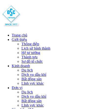
Trang chủ
Giới thiệu
Thông điệp
Lịch sử hình thành
Hệ tư tưởng
Thành tựu
Sơ đồ tổ chức
Kinh doanh
Du lịch
Dịch vụ dầu khí
Bất động sản
Lĩnh vực khác
Đơn vị
Du lịch
Dịch vụ dầu khí
Bất động sản
Lĩnh vực khác