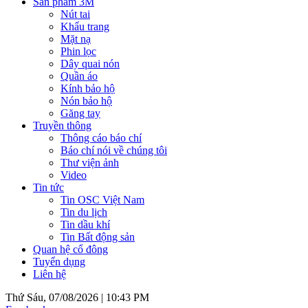
Sản phẩm 3M
Nút tai
Khẩu trang
Mặt nạ
Phin lọc
Dây quai nón
Quần áo
Kính bảo hộ
Nón bảo hộ
Găng tay
Truyền thông
Thông cáo báo chí
Báo chí nói về chúng tôi
Thư viện ảnh
Video
Tin tức
Tin OSC Việt Nam
Tin du lịch
Tin dầu khí
Tin Bất động sản
Quan hệ cổ đông
Tuyển dụng
Liên hệ
Thứ Sáu, 07/08/2026 |
10:43 PM