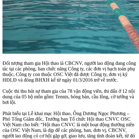
Đối tượng tham gia Hội thao là CBCNV, người lao động đang công
tác tại các phòng, ban chức năng Công ty, các đơn vị hạch toán phụ
thuộc, Công ty con thuộc OSC Việt đã được Công ty, đơn vị ký
HĐLĐ và đóng BHXH kể từ ngày 01/3/2016 trở về trước.
Cuộc thi thu hút sự tham gia của 78 vận động viên, thi đấu ở 12 nội
dung của 05 bộ môn gồm: Tennis, bóng bàn, cầu lông, cờ tướng và
bơi lội.
Phát biểu tại Lễ khai mạc Hội thao, Ông Dương Ngọc Phương –
Phó Tổng Giám đốc, Trưởng ban Tổ chức Hội thao CNVC OSC
Việt Nam cho biết: “Hội thao CNVC là một hoạt động thường niên
của OSC Việt Nam, là dịp để các phòng, ban, đơn vị, CBCNV,
người lao động có cơ hội gặp gỡ, giao lưu, tăng tính đoàn kết, từ đó