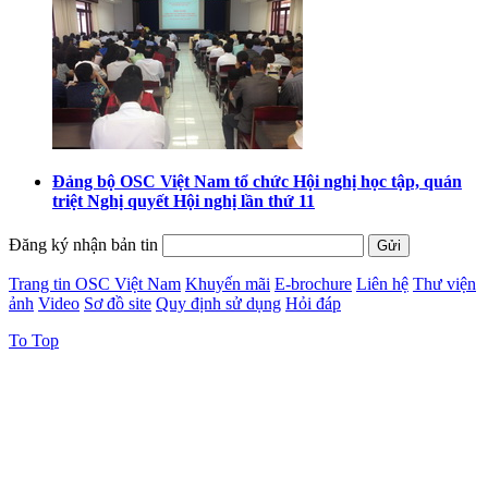
Đảng bộ OSC Việt Nam tổ chức Hội nghị học tập, quán
triệt Nghị quyết Hội nghị lần thứ 11
Đăng ký nhận bản tin
Trang tin OSC Việt Nam
Khuyến mãi
E-brochure
Liên hệ
Thư viện
ảnh
Video
Sơ đồ site
Quy định sử dụng
Hỏi đáp
To Top