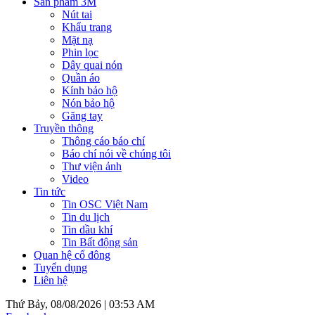
Sản phẩm 3M
Nút tai
Khẩu trang
Mặt nạ
Phin lọc
Dây quai nón
Quần áo
Kính bảo hộ
Nón bảo hộ
Găng tay
Truyền thông
Thông cáo báo chí
Báo chí nói về chúng tôi
Thư viện ảnh
Video
Tin tức
Tin OSC Việt Nam
Tin du lịch
Tin dầu khí
Tin Bất động sản
Quan hệ cổ đông
Tuyển dụng
Liên hệ
Thứ Bảy, 08/08/2026 |
03:53 AM