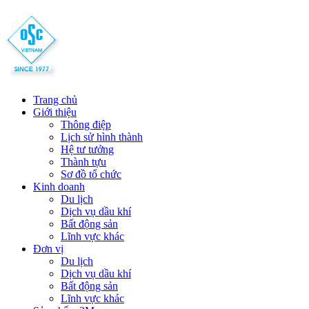
Trang chủ
Giới thiệu
Thông điệp
Lịch sử hình thành
Hệ tư tưởng
Thành tựu
Sơ đồ tổ chức
Kinh doanh
Du lịch
Dịch vụ dầu khí
Bất động sản
Lĩnh vực khác
Đơn vị
Du lịch
Dịch vụ dầu khí
Bất động sản
Lĩnh vực khác