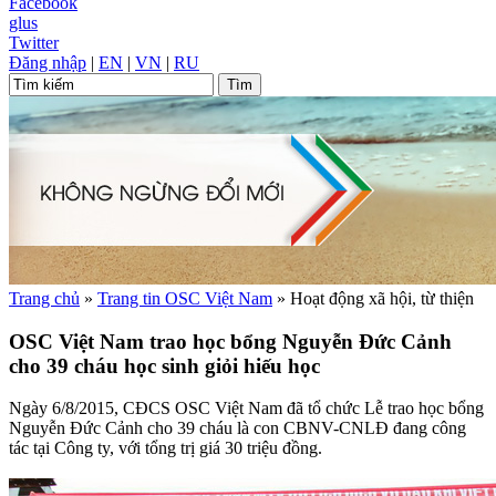
Facebook
glus
Twitter
Đăng nhập
|
EN
|
VN
|
RU
Trang chủ
»
Trang tin OSC Việt Nam
»
Hoạt động xã hội, từ thiện
OSC Việt Nam trao học bổng Nguyễn Đức Cảnh
cho 39 cháu học sinh giỏi hiếu học
Ngày 6/8/2015, CĐCS OSC Việt Nam đã tổ chức Lễ trao học bổng
Nguyễn Đức Cảnh cho 39 cháu là con CBNV-CNLĐ đang công
tác tại Công ty, với tổng trị giá 30 triệu đồng.