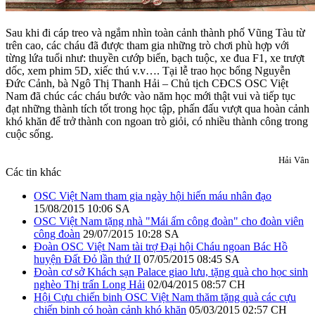
Sau khi đi cáp treo và ngắm nhìn toàn cảnh thành phố Vũng Tàu từ
trên cao, các cháu đã được tham gia những trò chơi phù hợp với
từng lứa tuổi như: thuyền cướp biển, bạch tuộc, xe đua F1, xe trượt
dốc, xem phim 5D, xiếc thú v.v…. Tại lễ trao học bổng Nguyễn
Đức Cảnh, bà Ngô Thị Thanh Hải – Chủ tịch CĐCS OSC Việt
Nam đã chúc các cháu bước vào năm học mới thật vui và tiếp tục
đạt những thành tích tốt trong học tập, phấn đấu vượt qua hoàn cảnh
khó khăn để trở thành con ngoan trò giỏi, có nhiều thành công trong
cuộc sống.
Hải Vân
Các tin khác
OSC Việt Nam tham gia ngày hội hiến máu nhân đạo
15/08/2015 10:06 SA
OSC Việt Nam tặng nhà "Mái ấm công đoàn" cho đoàn viên
công đoàn
29/07/2015 10:28 SA
Đoàn OSC Việt Nam tài trợ Đại hội Cháu ngoan Bác Hồ
huyện Đất Đỏ lần thứ II
07/05/2015 08:45 SA
Đoàn cơ sở Khách sạn Palace giao lưu, tặng quà cho học sinh
nghèo Thị trấn Long Hải
02/04/2015 08:57 CH
Hội Cựu chiến binh OSC Việt Nam thăm tặng quà các cựu
chiến binh có hoàn cảnh khó khăn
05/03/2015 02:57 CH