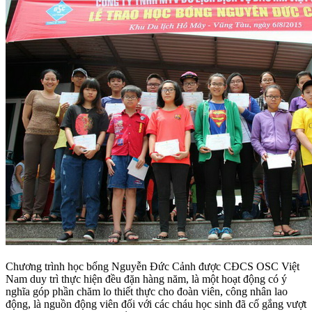
Chương trình học bổng Nguyễn Đức Cảnh được CĐCS OSC Việt
Nam duy trì thực hiện đều đặn hàng năm, là một hoạt động có ý
nghĩa góp phần chăm lo thiết thực cho đoàn viên, công nhân lao
động, là nguồn động viên đối với các cháu học sinh đã cố gắng vượt