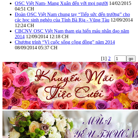
OSC Việt Nam- Mang Xuân đến với mọi người
14/02/2015
04:51 CH
Đoàn OSC Việt Nam chung tay “Tiếp sức đến trường” cho
các học sinh nghèo của Tỉnh Bà Rịa - Vũng Tàu
12/09/2014
12:24 CH
CBCNV OSC Việt Nam tham gia hiến máu nhân đạo năm
2014
12/09/2014 12:18 CH
Chương trình “Vì cuộc sống cộng đồng” năm 2014
08/09/2014 05:37 CH
[1]
2