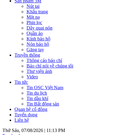
Sản phẩm 3M
Nút tai
Khẩu trang
Mặt nạ
Phin lọc
Dây quai nón
Quần áo
Kính bảo hộ
Nón bảo hộ
Găng tay
Truyền thông
Thông cáo báo chí
Báo chí nói về chúng tôi
Thư viện ảnh
Video
Tin tức
Tin OSC Việt Nam
Tin du lịch
Tin dầu khí
Tin Bất động sản
Quan hệ cổ đông
Tuyển dụng
Liên hệ
Thứ Sáu, 07/08/2026 |
11:13 PM