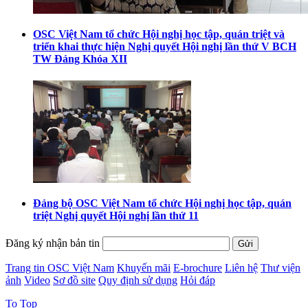
OSC Việt Nam tổ chức Hội nghị học tập, quán triệt và
triển khai thực hiện Nghị quyết Hội nghị lần thứ V BCH
TW Đảng Khóa XII
Đảng bộ OSC Việt Nam tổ chức Hội nghị học tập, quán
triệt Nghị quyết Hội nghị lần thứ 11
Đăng ký nhận bản tin
Trang tin OSC Việt Nam
Khuyến mãi
E-brochure
Liên hệ
Thư viện
ảnh
Video
Sơ đồ site
Quy định sử dụng
Hỏi đáp
To Top