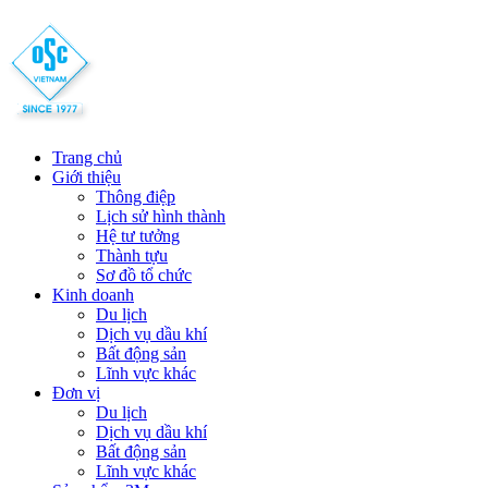
Trang chủ
Giới thiệu
Thông điệp
Lịch sử hình thành
Hệ tư tưởng
Thành tựu
Sơ đồ tổ chức
Kinh doanh
Du lịch
Dịch vụ dầu khí
Bất động sản
Lĩnh vực khác
Đơn vị
Du lịch
Dịch vụ dầu khí
Bất động sản
Lĩnh vực khác