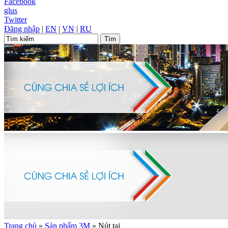
Facebook
glus
Twitter
Đăng nhập
|
EN
|
VN
|
RU
Trang chủ
»
Sản phẩm 3M
»
Nút tai