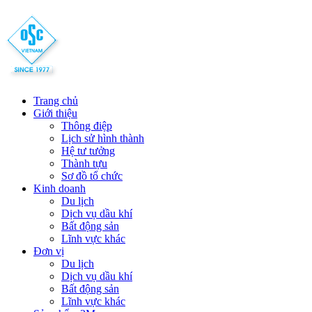
Trang chủ
Giới thiệu
Thông điệp
Lịch sử hình thành
Hệ tư tưởng
Thành tựu
Sơ đồ tổ chức
Kinh doanh
Du lịch
Dịch vụ dầu khí
Bất động sản
Lĩnh vực khác
Đơn vị
Du lịch
Dịch vụ dầu khí
Bất động sản
Lĩnh vực khác