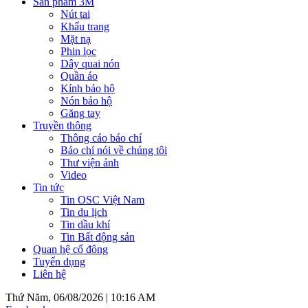
Sản phẩm 3M
Nút tai
Khẩu trang
Mặt nạ
Phin lọc
Dây quai nón
Quần áo
Kính bảo hộ
Nón bảo hộ
Găng tay
Truyền thông
Thông cáo báo chí
Báo chí nói về chúng tôi
Thư viện ảnh
Video
Tin tức
Tin OSC Việt Nam
Tin du lịch
Tin dầu khí
Tin Bất động sản
Quan hệ cổ đông
Tuyển dụng
Liên hệ
Thứ Năm, 06/08/2026 |
10:16 AM