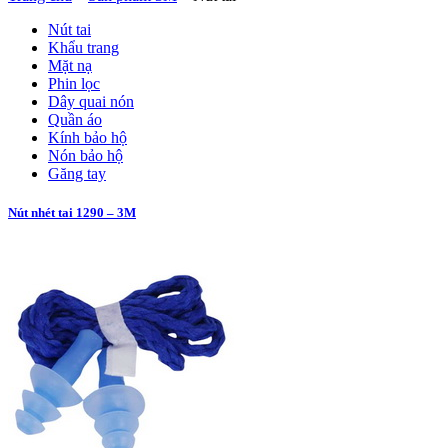
Nút tai
Khẩu trang
Mặt nạ
Phin lọc
Dây quai nón
Quần áo
Kính bảo hộ
Nón bảo hộ
Găng tay
Nút nhét tai 1290 – 3M