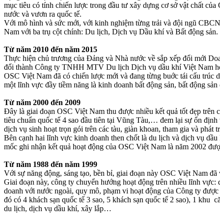
mục tiêu có tính chiến lược trong đầu tư xây dựng cơ sở vật chất của
nước và vươn ra quốc tế.
Với mô hình và sức mới, với kinh nghiệm từng trải và đội ngũ CBC
Nam với ba trụ cột chính: Du lịch, Dịch vụ Dầu khí và Bất động sản.
Từ năm 2010 đến năm 2015
Thực hiện chủ trương của Đảng và Nhà nước về sắp xếp đổi mới Doa
đổi thành Công ty TNHH MTV Du lịch Dịch vụ dầu khí Việt Nam hoạ
OSC Việt Nam đã có chiến lược mới và đang từng buớc tái cấu trúc do
một lĩnh vực đầy tiềm năng là kinh doanh bất động sản, bất động sản 
Từ năm 2000 đến 2009
Đây là giai đoạn OSC Việt Nam thu được nhiều kết quả tốt đẹp trên cả
tiêu chuẩn quốc tế 4 sao đầu tiên tại Vũng Tàu,… đem lại sự ổn định 
dịch vụ sinh hoạt trọn gói trên các tàu, giàn khoan, tham gia và phát
Bên cạnh hai lĩnh vực kinh doanh then chốt là du lịch và dịch vụ d
mốc ghi nhận kết quả hoạt động của OSC Việt Nam là năm 2002 đượ
Từ năm 1988 đến năm 1999
Với sự năng động, sáng tạo, bền bỉ, giai đoạn này OSC Việt Nam đã 
Giai đoạn này, công ty chuyển hướng hoạt động trên nhiều lĩnh vực: 
doanh với nước ngoài, quy mô, phạm vi hoạt động của Công ty được
đó có 4 khách sạn quốc tế 3 sao, 5 khách sạn quốc tế 2 sao), 1 khu 
du lịch, dịch vụ dầu khí, xây lắp…