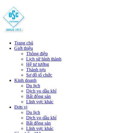
Trang chủ
Giới thiệu
Thông điệp
Lịch sử hình thành
Hệ tư tưởng
Thành tựu
Sơ đồ tổ chức
Kinh doanh
Du lịch
Dịch vụ dầu khí
Bất động sản
Lĩnh vực khác
Đơn vị
Du lịch
Dịch vụ dầu khí
Bất động sản
Lĩnh vực khác