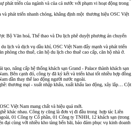
 sự phát triển của ngành và của cả nước với phạm vi hoạt động trong
 và phát triển nhanh chóng, khẳng định một thương hiệu OSC Việt
ược Bộ Văn hoá, Thể thao và Du lịch phê duyệt phương án chuyển
à du lịch và dịch vụ dầu khí, OSC Việt Nam đẩy mạnh và phát triển
ăn phòng cho thuê, căn hộ du lịch cho thuê cao cấp, căn hộ nhà ở.
cải tạo, nâng cấp hệ thống khách sạn Grand - Palace thành khách sạn
Nam. Bên cạnh đó, công ty đã ký kết và triển khai tốt nhiều hợp đồng
t Nam dần thay thế lao động người nước ngoài.
nghề: thương mại - xuất nhập khẩu, xuất khẩu lao động, xây lắp… Cột
ủa OSC Việt Nam mang chất và hiệu quả mới.
nghề khác nhau. Công ty cũng là đơn vị đi đầu trong hợp tác Liên
ngoài, 01 Công ty Cổ phần, 01 Công ty TNHH, 12 khách sạn (trong
iện đại cùng với nhiều kho tàng bến bãi, bảo đảm phục vụ kinh doanh