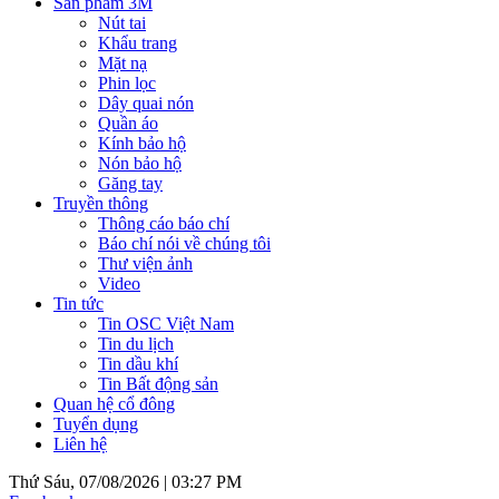
Sản phẩm 3M
Nút tai
Khẩu trang
Mặt nạ
Phin lọc
Dây quai nón
Quần áo
Kính bảo hộ
Nón bảo hộ
Găng tay
Truyền thông
Thông cáo báo chí
Báo chí nói về chúng tôi
Thư viện ảnh
Video
Tin tức
Tin OSC Việt Nam
Tin du lịch
Tin dầu khí
Tin Bất động sản
Quan hệ cổ đông
Tuyển dụng
Liên hệ
Thứ Sáu, 07/08/2026 |
03:27 PM