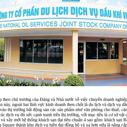
iệp theo chủ trương của Đảng và Nhà nước về việc chuyển doanh ngh
n này, ngoài hai lĩnh vực kinh doanh then chốt là du lịch và dịch vụ 
 vào thị trường bất động sản các sản phẩm như văn phòng cho thuê, căn
c dịch vụ đủ sức cạnh tranh trên thị trường, với mục tiêu là cơ sở vậ
ấp và xây mới hệ thống khách sạn đạt tiêu chuẩn 4 sao gồm: khách sạ
uare thành khu dịch vụ hiện đại đồng bộ và xa hơn nữa là nâng cấp,