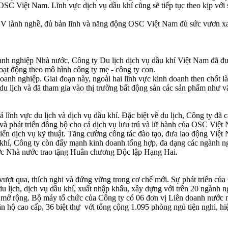
 OSC Việt Nam. Lĩnh vực dịch vụ dầu khí cũng sẽ tiếp tục theo kịp với
NV lành nghề, đủ bản lĩnh và năng động OSC Việt Nam đủ sức vươn xa
nh nghiệp Nhà nước, Công ty Du lịch dịch vụ dầu khí Việt Nam đã đ
t động theo mô hình công ty mẹ - công ty con.
anh nghiệp. Giai đoạn này, ngoài hai lĩnh vực kinh doanh then chốt l
du lịch và đã tham gia vào thị trường bất động sản các sản phẩm như v
 lĩnh vực du lịch và dịch vụ dầu khí. Đặc biệt về du lịch, Công ty đã 
và phát triển đồng bộ cho cả dịch vụ lưu trú và lữ hành của OSC Việt 
 triển dịch vụ kỹ thuật. Tăng cường công tác đào tạo, đưa lao động Việ
ầu khí, Công ty còn đẩy mạnh kinh doanh tổng hợp, đa dạng các ngành 
c Nhà nước trao tặng Huân chương Độc lập Hạng Hai.
vượt qua, thích nghi và đứng vững trong cơ chế mới. Sự phát triển c
du lịch, dịch vụ dầu khí, xuất nhập khẩu, xây dựng với trên 20 ngành 
 mở rộng. Bộ máy tổ chức của Công ty có 06 đơn vị Liên doanh nước 
căn hộ cao cấp, 36 biệt thự với tổng cộng 1.095 phòng ngủ tiện nghi, h