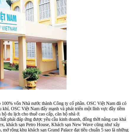
iệp 100% vốn Nhà nước thành Công ty cổ phần. OSC Việt Nam đã có
dầu khí, OSC Việt Nam đẩy mạnh và phát triển một lĩnh vực đầy tiềm
 hộ du lịch cho thuê cao cấp, căn hộ nhà ở.
t chất phải đáp ứng được yêu cầu kinh doanh, đồng thời nâng cao khả
n Rex, khách sạn Petro House, Khách sạn New Wave cũng như xây
 mở rộng khu khách sạn Grand Palace đạt tiêu chuẩn 5 sao là những