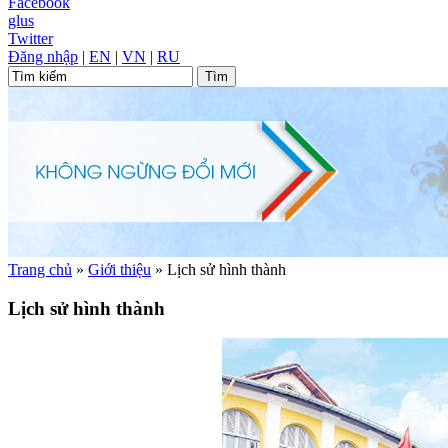
Facebook
glus
Twitter
Đăng nhập
|
EN
|
VN
|
RU
Trang chủ
»
Giới thiệu
»
Lịch sử hình thành
Lịch sử hình thành