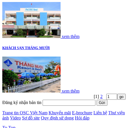
xem thêm
KHÁCH SẠN THÁNG MƯỜI
xem thêm
[1]
2
Đăng ký nhận bản tin
Trang tin OSC Việt Nam
Khuyến mãi
E-brochure
Liên hệ
Thư viện
ảnh
Video
Sơ đồ site
Quy định sử dụng
Hỏi đáp
To Top