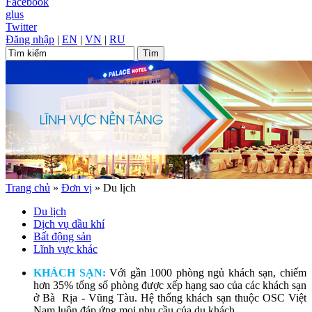
Facebook
glus
Twitter
Đăng nhập
|
EN
|
VN
|
RU
Trang chủ
»
Đơn vị
»
Du lịch
Du lịch
Dịch vụ dầu khí
Bất động sản
Lĩnh vực khác
KHÁCH SẠN:
Với gần 1000 phòng ngủ khách sạn, chiếm
hơn 35% tổng số phòng được xếp hạng sao của các khách sạn
ở Bà Rịa - Vũng Tàu. Hệ thống khách sạn thuộc OSC Việt
Nam luôn đáp ứng mọi nhu cầu của du khách.