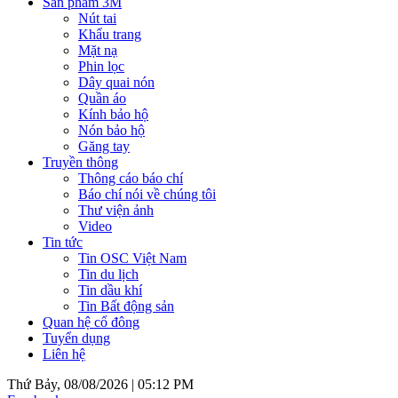
Sản phẩm 3M
Nút tai
Khẩu trang
Mặt nạ
Phin lọc
Dây quai nón
Quần áo
Kính bảo hộ
Nón bảo hộ
Găng tay
Truyền thông
Thông cáo báo chí
Báo chí nói về chúng tôi
Thư viện ảnh
Video
Tin tức
Tin OSC Việt Nam
Tin du lịch
Tin dầu khí
Tin Bất động sản
Quan hệ cổ đông
Tuyển dụng
Liên hệ
Thứ Bảy, 08/08/2026 |
05:12 PM