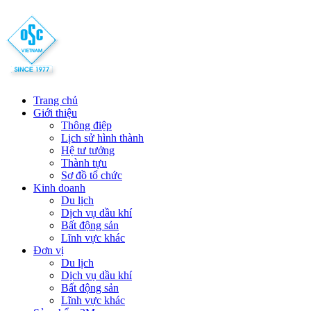
Trang chủ
Giới thiệu
Thông điệp
Lịch sử hình thành
Hệ tư tưởng
Thành tựu
Sơ đồ tổ chức
Kinh doanh
Du lịch
Dịch vụ dầu khí
Bất động sản
Lĩnh vực khác
Đơn vị
Du lịch
Dịch vụ dầu khí
Bất động sản
Lĩnh vực khác