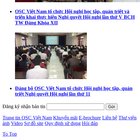
OSC Việt Nam tổ chức Hội nghị học tập, quán triệt và
triển khai thực hiện Nghị quyết Hội nghị lần thứ V BCH
TW Đảng Khóa XII
Đảng bộ OSC Việt Nam tổ chức Hội nghị học tập, quán
triệt Nghị quyết Hội nghị lần thứ 11
Đăng ký nhận bản tin
Trang tin OSC Việt Nam
Khuyến mãi
E-brochure
Liên hệ
Thư viện
ảnh
Video
Sơ đồ site
Quy định sử dụng
Hỏi đáp
To Top