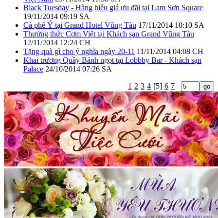
Black Tuesday - Hàng hiệu giá ưu đãi tại Lam Sơn Square
19/11/2014 09:19 SA
Cà phê Ý tại Grand Hotel Vũng Tàu
17/11/2014 10:10 SA
Thưởng thức Cơm Việt tại Khách sạn Grand Vũng Tàu
12/11/2014 12:24 CH
Tặng quà gì cho ý nghĩa ngày 20-11
11/11/2014 04:08 CH
Khai trương Quầy Bánh ngọt tại Lobbby Bar - Khách sạn
Palace
24/10/2014 07:26 SA
1
2
3
4
[5]
6
7