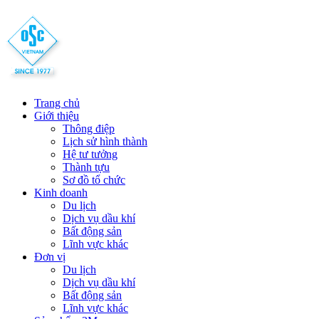
Trang chủ
Giới thiệu
Thông điệp
Lịch sử hình thành
Hệ tư tưởng
Thành tựu
Sơ đồ tổ chức
Kinh doanh
Du lịch
Dịch vụ dầu khí
Bất động sản
Lĩnh vực khác
Đơn vị
Du lịch
Dịch vụ dầu khí
Bất động sản
Lĩnh vực khác