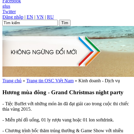
Facebook
glus
Twitter
Đăng nhập
|
EN
|
VN
|
RU
Trang chủ
»
Trang tin OSC Việt Nam
»
Kinh doanh - Dịch vụ
Hương mùa đông - Grand Christmas night party
- Tiệc Buffet với những món ăn đã đạt giải cao trong cuộc thi chiếc
thìa vàng 2015.
- Miễn phí đồ uống, 01 ly rượu vang hoặc 01 lon softdrink.
- Chương trình bốc thăm trúng thưởng & Game Show với nhiều