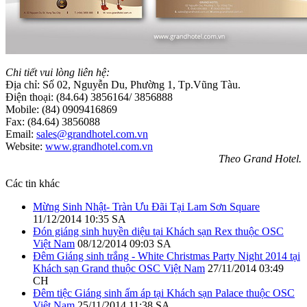
Chi tiết vui lòng liên hệ:
Địa chỉ: Số 02, Nguyễn Du, Phường 1, Tp.Vũng Tàu.
Điện thoại: (84.64) 3856164/ 3856888
Mobile: (84) 0909416869
Fax: (84.64) 3856088
Email:
sales@grandhotel.com.vn
Website:
www.grandhotel.com.vn
Theo Grand Hotel.
Các tin khác
Mừng Sinh Nhật- Tràn Ưu Đãi Tại Lam Sơn Square
11/12/2014 10:35 SA
Đón giáng sinh huyền diệu tại Khách sạn Rex thuộc OSC
Việt Nam
08/12/2014 09:03 SA
Đêm Giáng sinh trắng - White Christmas Party Night 2014 tại
Khách sạn Grand thuộc OSC Việt Nam
27/11/2014 03:49
CH
Đêm tiệc Giáng sinh ấm áp tại Khách sạn Palace thuộc OSC
Việt Nam
25/11/2014 11:38 SA