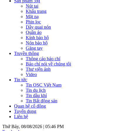
Sản phẩm 3M
Nút tai
Khẩu trang
Mặt nạ
Phin lọc
Dây quai nón
Quần áo
Kính bảo hộ
Nón bảo hộ
Găng tay
Truyền thông
Thông cáo báo chí
Báo chí nói về chúng tôi
Thư viện ảnh
Video
Tin tức
Tin OSC Việt Nam
Tin du lịch
Tin dầu khí
Tin Bất động sản
Quan hệ cổ đông
Tuyển dụng
Liên hệ
Thứ Bảy, 08/08/2026 |
05:46 PM