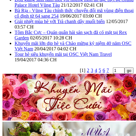
Palace Hotel Vũng Tàu
21/12/2017 02:41 CH
Bà Rịa - Vũng Tàu chính thức chuyển đổi mã vùng điện thoại
cố định từ 64 sang 254
19/06/2017 03:00 CH
Giải nhiệt mùa hè với Trà chanh dây muối biển
12/05/2017
03:57 CH
Tôm Bắc Cực – Quán quân hải sản sạch đã có mặt tại Rex
Garden
02/05/2017 10:28 CH
Khuyến mãi lớn dịp hè và Chào mừng kỷ niệm 40 năm OSC
Việt Nam
20/04/2017 04:02 CH
Tour hè siêu khuyến mãi tại OSC Việt Nam Travel
19/04/2017 04:36 CH
[1]
2
3
4
5
6
7