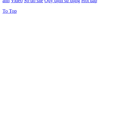
ảnh
Video
Sơ đồ site
Quy định sử dụng
Hỏi đáp
To Top