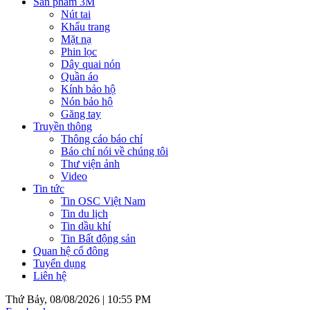
Sản phẩm 3M
Nút tai
Khẩu trang
Mặt nạ
Phin lọc
Dây quai nón
Quần áo
Kính bảo hộ
Nón bảo hộ
Găng tay
Truyền thông
Thông cáo báo chí
Báo chí nói về chúng tôi
Thư viện ảnh
Video
Tin tức
Tin OSC Việt Nam
Tin du lịch
Tin dầu khí
Tin Bất động sản
Quan hệ cổ đông
Tuyển dụng
Liên hệ
Thứ Bảy, 08/08/2026 |
10:55 PM