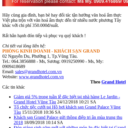
Hãy cùng gia đình, bạn bè hay đối tác tận hưởng văn hoá ẩm thực
Việt pha trộn với văn hoá ẩm thực đến từ nhiều nước phương Tây
khác với chi phí 350.000đ/suất.
Rất hân hạnh đón tiếp và phục vụ quý khách !
Chi tiết vui lòng liên hệ:
PHÒNG KINH DOANH - KHÁCH SẠN GRAND
02 Nguyễn Du, Phường 1, Tp.Vũng Tàu.
Tel.: 064.3856888 - Ms, Sương: 0919250990 - Ms, My:
0909418689
Email:
sales@grandhotel.com.vn
Website:
www.grandhotel.com.vn
Theo
Grand Hotel
Các tin khác
Giảm giá 5% trong tuần lễ đặc biệt tại nhà hàng Le Jardin -
Grand Hotel Vũng Tàu
24/12/2018 10:21 SA
Tổ chức tiệc cưới tại Hồ bơi khách sạn Grand Palace Vũng
Tàu
15/11/2018 10:36 SA
Khách sạn Grand Palace gửi thông điệp tri ân mùa trung thu
2018
18/09/2018 10:14 SA
Đón giáng sinh năm mới với những món ăn đặc biệt tại Grand