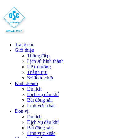
Trang chủ
Giới thiệu
Thông điệp
Lịch sử hình thành
Hệ tư tưởng
Thành tựu
Sơ đồ tổ chức
Kinh doanh
Du lịch
Dịch vụ dầu khí
Bất động sản
Lĩnh vực khác
Đơn vị
Du lịch
Dịch vụ dầu khí
Bất động sản
Lĩnh vực khác