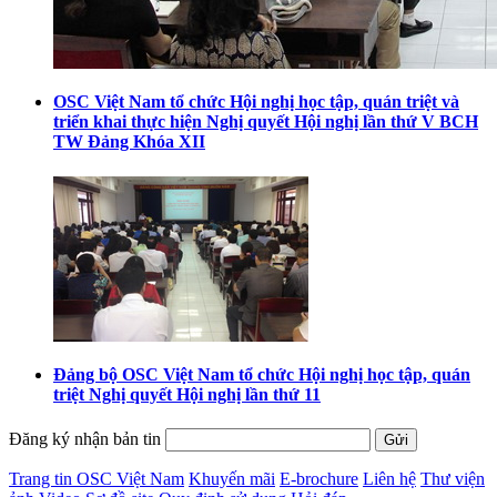
OSC Việt Nam tổ chức Hội nghị học tập, quán triệt và
triển khai thực hiện Nghị quyết Hội nghị lần thứ V BCH
TW Đảng Khóa XII
Đảng bộ OSC Việt Nam tổ chức Hội nghị học tập, quán
triệt Nghị quyết Hội nghị lần thứ 11
Đăng ký nhận bản tin
Trang tin OSC Việt Nam
Khuyến mãi
E-brochure
Liên hệ
Thư viện