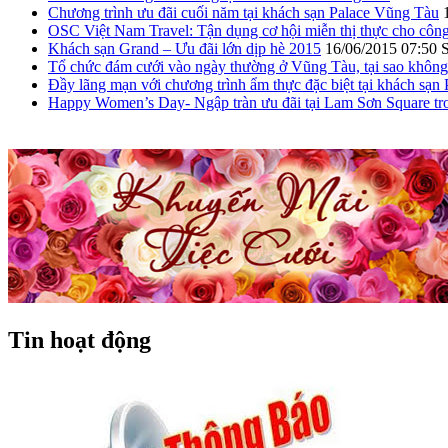
Chương trình ưu đãi cuối năm tại khách sạn Palace Vũng Tàu
OSC Việt Nam Travel: Tận dụng cơ hội miễn thị thực cho công
Khách sạn Grand – Ưu đãi lớn dịp hè 2015
16/06/2015 07:50 
Tổ chức đám cưới vào ngày thường ở Vũng Tàu, tại sao khôn
Đầy lãng mạn với chương trình ẩm thực đặc biệt tại khách sạn
Happy Women’s Day- Ngập tràn ưu đãi tại Lam Sơn Square tro
Tin hoạt động