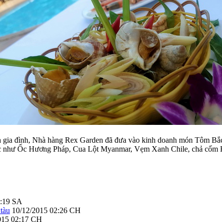
à gia đình, Nhà hàng Rex Garden đã đưa vào kinh doanh món Tôm Bắc 
hác như Ốc Hương Pháp, Cua Lột Myanmar, Vẹm Xanh Chile, chả cốm
9:19 SA
 tàu
10/12/2015 02:26 CH
015 02:17 CH