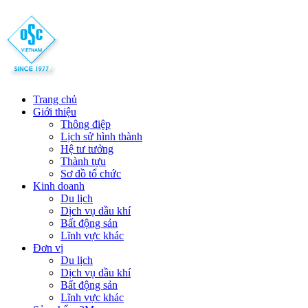
Trang chủ
Giới thiệu
Thông điệp
Lịch sử hình thành
Hệ tư tưởng
Thành tựu
Sơ đồ tổ chức
Kinh doanh
Du lịch
Dịch vụ dầu khí
Bất động sản
Lĩnh vực khác
Đơn vị
Du lịch
Dịch vụ dầu khí
Bất động sản
Lĩnh vực khác