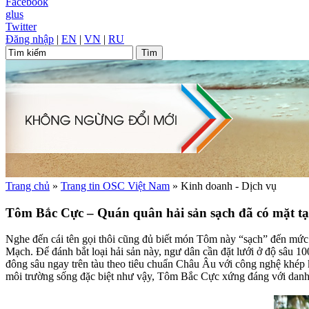
Facebook
glus
Twitter
Đăng nhập
|
EN
|
VN
|
RU
Trang chủ
»
Trang tin OSC Việt Nam
»
Kinh doanh - Dịch vụ
Tôm Bắc Cực – Quán quân hải sản sạch đã có mặt t
Nghe đến cái tên gọi thôi cũng đủ biết món Tôm này “sạch” đến mức 
Mạch. Để đánh bắt loại hải sản này, ngư dân cần đặt lưới ở độ sâu 1
đông sâu ngay trên tàu theo tiêu chuẩn Châu Âu với công nghệ khép k
môi trường sống đặc biệt như vậy, Tôm Bắc Cực xứng đáng với danh 