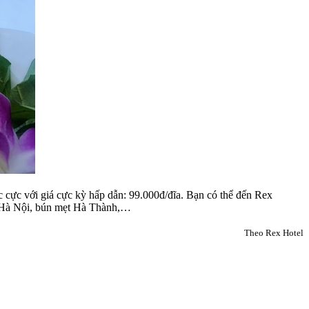
cực với giá cực kỳ hấp dẫn: 99.000đ/đĩa. Bạn có thể đến Rex
 Hà Nội, bún mẹt Hà Thành,…
Theo Rex Hotel