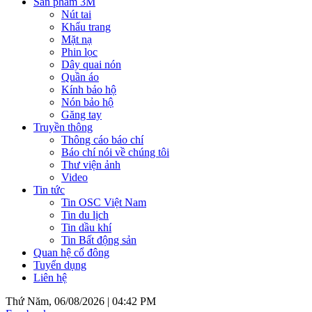
Sản phẩm 3M
Nút tai
Khẩu trang
Mặt nạ
Phin lọc
Dây quai nón
Quần áo
Kính bảo hộ
Nón bảo hộ
Găng tay
Truyền thông
Thông cáo báo chí
Báo chí nói về chúng tôi
Thư viện ảnh
Video
Tin tức
Tin OSC Việt Nam
Tin du lịch
Tin dầu khí
Tin Bất động sản
Quan hệ cổ đông
Tuyển dụng
Liên hệ
Thứ Năm, 06/08/2026 |
04:42 PM