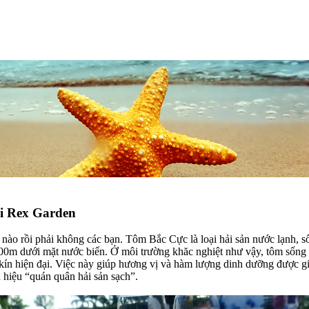
ại Rex Garden
nào rồi phải không các bạn. Tôm Bắc Cực là loại hải sản nước lạnh, s
000m dưới mặt nước biển. Ở môi trường khăc nghiệt như vậy, tôm sống 
ín hiện đại. Việc này giúp hương vị và hàm lượng dinh dưỡng được giữ 
hiệu “quán quân hải sản sạch”.