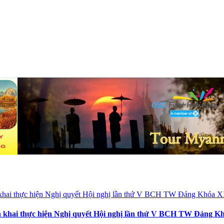
iển khai thực hiện Nghị quyết Hội nghị lần thứ V BCH TW Đảng K