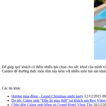
Để giúp quý khách có thêm nhiều lựa chọn cho sức khoẻ của mình v
Garden để thưởng thức món tôm này kèm với nhiều món hải sản k
Các tin khác
Hương mùa đông - Grand Christmas night party
12/12/2015 0
Dạ tiệc Giáng sinh “Dấu ấn giao thời” tại khách sạn Rex Vũng
Chào đón Giáng sinh hồng tại Grand Hotel Vũng Tàu
10/12/2