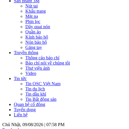
Sản phẩm 3M
Nút tai
Khẩu trang
Mặt nạ
Phin lọc
Dây quai nón
Quần áo
Kính bảo hộ
Nón bảo hộ
Găng tay
Truyền thông
Thông cáo báo chí
Báo chí nói về chúng tôi
Thư viện ảnh
Video
Tin tức
Tin OSC Việt Nam
Tin du lịch
Tin dầu khí
Tin Bất động sản
Quan hệ cổ đông
Tuyển dụng
Liên hệ
Chủ Nhật, 09/08/2026 |
07:58 PM