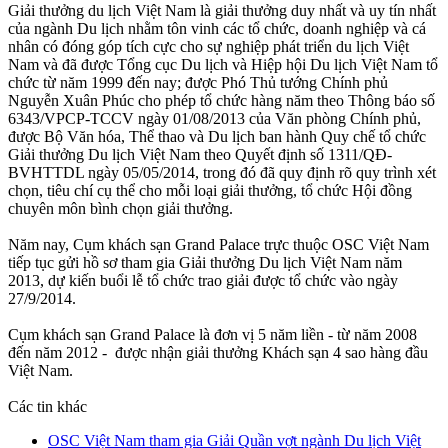
Giải thưởng du lịch Việt Nam là giải thưởng duy nhất và uy tín nhất
của ngành Du lịch nhằm tôn vinh các tổ chức, doanh nghiệp và cá
nhân có đóng góp tích cực cho sự nghiệp phát triển du lịch Việt
Nam và đã được Tổng cục Du lịch và Hiệp hội Du lịch Việt Nam tổ
chức từ năm 1999 đến nay; được Phó Thủ tướng Chính phủ
Nguyễn Xuân Phúc cho phép tổ chức hàng năm theo Thông báo số
6343/VPCP-TCCV ngày 01/08/2013 của Văn phòng Chính phủ,
được Bộ Văn hóa, Thể thao và Du lịch ban hành Quy chế tổ chức
Giải thưởng Du lịch Việt Nam theo Quyết định số 1311/QĐ-
BVHTTDL ngày 05/05/2014, trong đó đã quy định rõ quy trình xét
chọn, tiêu chí cụ thể cho mỗi loại giải thưởng, tổ chức Hội đồng
chuyên môn bình chọn giải thưởng.
Năm nay, Cụm khách sạn Grand Palace trực thuộc OSC Việt Nam
tiếp tục gửi hồ sơ tham gia Giải thưởng Du lịch Việt Nam năm
2013, dự kiến buổi lễ tổ chức trao giải được tổ chức vào ngày
27/9/2014.
Cụm khách sạn Grand Palace là đơn vị 5 năm liền - từ năm 2008
đến năm 2012 - được nhận giải thưởng Khách sạn 4 sao hàng đầu
Việt Nam.
Các tin khác
OSC Việt Nam tham gia Giải Quần vợt ngành Du lịch Việt