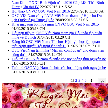
Nam lần thứ XXI-Bình Định năm 2016 Cúp Liên Thái Bình
Dương lần thứ IV
22/07/2016 11:15 SA
Hội thao CNVC OSC Việt Nam 2016
22/07/2016 11:08 SA
OSC Việt Nam cùng PATA Việt Nam tham dự Hội chợ Du
lịch Quốc tế tại Trung Quốc
28/09/2015 08:31 SA
Khai mạc giải bóng đá mini CNVC OSC Việt Nam 2015
01/09/2015 05:18 CH
Đội ngũ tiếp thị OSC Việt Nam tham gia Hội thảo tập huấn
nghề về Du lịch
31/07/2015 03:20 CH
Đảng bộ OSC Việt Nam: Tổ chức Hội nghị học tập, quán
triệt Nghị quyết Hội nghị lần thứ 11
31/07/2015 03:17 CH
OSC Việt Nam tặng nhà "Mái ấm công đoàn" cho đoàn viên
công đoàn
31/07/2015 03:14 CH
Tuổi trẻ OSC Việt Nam tổ chức các hoạt động tình nguyện hè
31/07/2015 03:10 CH
Tuổi trẻ OSC Việt Nam tổ chức các hoạt động tình nguyện hè
31/07/2015 03:10 CH
[1]
2
3
4
5