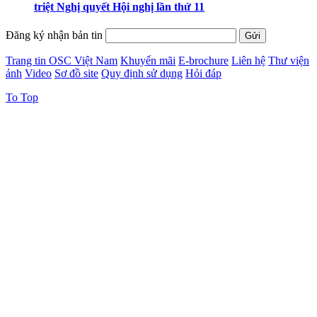
triệt Nghị quyết Hội nghị lần thứ 11
Đăng ký nhận bản tin
Trang tin OSC Việt Nam
Khuyến mãi
E-brochure
Liên hệ
Thư viện
ảnh
Video
Sơ đồ site
Quy định sử dụng
Hỏi đáp
To Top