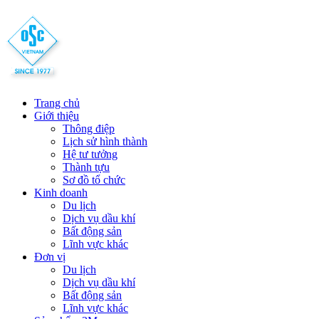
Trang chủ
Giới thiệu
Thông điệp
Lịch sử hình thành
Hệ tư tưởng
Thành tựu
Sơ đồ tổ chức
Kinh doanh
Du lịch
Dịch vụ dầu khí
Bất động sản
Lĩnh vực khác
Đơn vị
Du lịch
Dịch vụ dầu khí
Bất động sản
Lĩnh vực khác