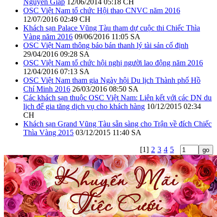
Nguyên Giáp
12/06/2014 05:18 CH
OSC Việt Nam tổ chức Hội thao CNVC năm 2016
12/07/2016 02:49 CH
Khách sạn Palace Vũng Tàu tham dự cuộc thi Chiếc Thìa
Vàng năm 2016
09/06/2016 11:05 SA
OSC Việt Nam thông báo bán thanh lý tài sản cố định
29/04/2016 09:28 SA
OSC Việt Nam tổ chức hội nghị người lao động năm 2016
12/04/2016 07:13 SA
OSC Việt Nam tham gia Ngày hội Du lịch Thành phố Hồ
Chí Minh 2016
26/03/2016 08:50 SA
Các khách sạn thuộc OSC Việt Nam: Liên kết với các DN du
lịch để gia tăng dịch vụ cho khách hàng
10/12/2015 02:34
CH
Khách sạn Grand Vũng Tàu sẵn sàng cho Trận về đích Chiếc
Thìa Vàng 2015
03/12/2015 11:40 SA
[1]
2
3
4
5