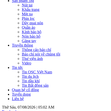
Sản phẩm 3M
Nút tai
Khẩu trang
Mặt nạ
Phin lọc
Dây quai nón
Quần áo
Kính bảo hộ
Nón bảo hộ
Găng tay
Truyền thông
Thông cáo báo chí
Báo chí nói về chúng tôi
Thư viện ảnh
Video
Tin tức
Tin OSC Việt Nam
Tin du lịch
Tin dầu khí
Tin Bất động sản
Quan hệ cổ đông
Tuyển dụng
Liên hệ
Thứ Sáu, 07/08/2026 |
05:02 AM