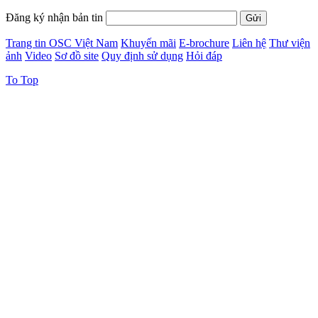
Đăng ký nhận bản tin
Trang tin OSC Việt Nam
Khuyến mãi
E-brochure
Liên hệ
Thư viện
ảnh
Video
Sơ đồ site
Quy định sử dụng
Hỏi đáp
To Top