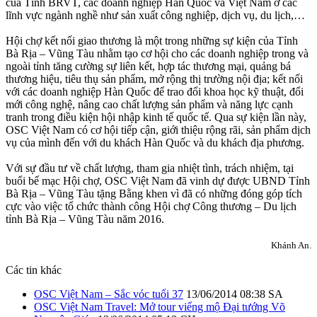
của Tỉnh BRVT, các doanh nghiệp Hàn Quốc và Việt Nam ở các
lĩnh vực ngành nghề như sản xuất công nghiệp, dịch vụ, du lịch,…
Hội chợ kết nối giao thương là một trong những sự kiện của Tỉnh
Bà Rịa – Vũng Tàu nhằm tạo cơ hội cho các doanh nghiệp trong và
ngoài tỉnh tăng cường sự liên kết, hợp tác thương mại, quảng bá
thương hiệu, tiêu thụ sản phẩm, mở rộng thị trường nội địa; kết nối
với các doanh nghiệp Hàn Quốc để trao đổi khoa học kỹ thuật, đổi
mới công nghệ, nâng cao chất lượng sản phẩm và năng lực cạnh
tranh trong điều kiện hội nhập kinh tế quốc tế. Qua sự kiện lần này,
OSC Việt Nam có cơ hội tiếp cận, giới thiệu rộng rãi, sản phẩm dịch
vụ của mình đến với du khách Hàn Quốc và du khách địa phương.
Với sự đầu tư về chất lượng, tham gia nhiệt tình, trách nhiệm, tại
buổi bế mạc Hội chợ, OSC Việt Nam đã vinh dự được UBND Tỉnh
Bà Rịa – Vũng Tàu tặng Bằng khen vì đã có những đóng góp tích
cực vào việc tổ chức thành công Hội chợ Công thương – Du lịch
tỉnh Bà Rịa – Vũng Tàu năm 2016.
Khánh An.
Các tin khác
OSC Việt Nam – Sắc vóc tuổi 37
13/06/2014 08:38 SA
OSC Việt Nam Travel: Mở tour viếng mộ Đại tướng Võ