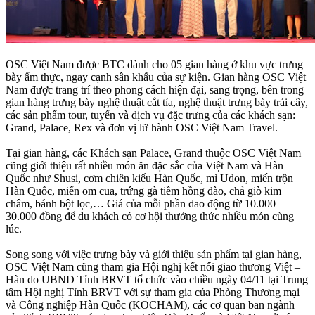
OSC Việt Nam được BTC dành cho 05 gian hàng ở khu vực trưng
bày ẩm thực, ngay cạnh sân khấu của sự kiện. Gian hàng OSC Việt
Nam được trang trí theo phong cách hiện đại, sang trọng, bên trong
gian hàng trưng bày nghệ thuật cắt tỉa, nghệ thuật trưng bày trái cây,
các sản phẩm tour, tuyến và dịch vụ đặc trưng của các khách sạn:
Grand, Palace, Rex và đơn vị lữ hành OSC Việt Nam Travel.
Tại gian hàng, các Khách sạn Palace, Grand thuộc OSC Việt Nam
cũng giới thiệu rất nhiều món ăn đặc sắc của Việt Nam và Hàn
Quốc như Shusi, cơm chiên kiểu Hàn Quốc, mì Udon, miến trộn
Hàn Quốc, miến om cua, trứng gà tiềm hồng đào, chả giò kim
châm, bánh bột lọc,… Giá của mỗi phần dao động từ 10.000 –
30.000 đồng để du khách có cơ hội thưởng thức nhiều món cùng
lúc.
Song song với việc trưng bày và giới thiệu sản phẩm tại gian hàng,
OSC Việt Nam cũng tham gia Hội nghị kết nối giao thương Việt –
Hàn do UBND Tỉnh BRVT tổ chức vào chiều ngày 04/11 tại Trung
tâm Hội nghị Tỉnh BRVT với sự tham gia của Phòng Thương mại
và Công nghiệp Hàn Quốc (KOCHAM), các cơ quan ban ngành