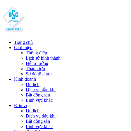
Trang chủ
Giới thiệu
Thông điệp
Lịch sử hình thành
Hệ tư tưởng
Thành tựu
Sơ đồ tổ chức
Kinh doanh
Du lịch
Dịch vụ dầu khí
Bất động sản
Lĩnh vực khác
Đơn vị
Du lịch
Dịch vụ dầu khí
Bất động sản
Lĩnh vực khác