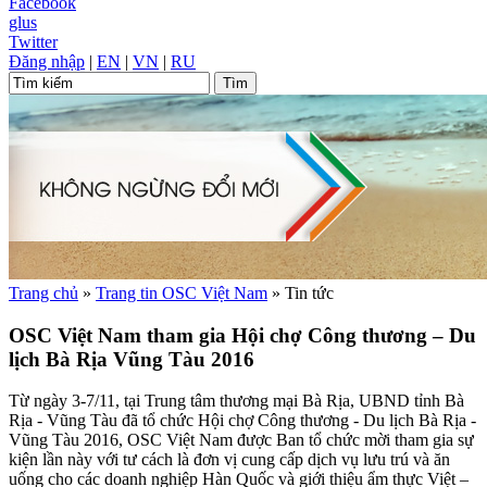
Facebook
glus
Twitter
Đăng nhập
|
EN
|
VN
|
RU
Trang chủ
»
Trang tin OSC Việt Nam
»
Tin tức
OSC Việt Nam tham gia Hội chợ Công thương – Du
lịch Bà Rịa Vũng Tàu 2016
Từ ngày 3-7/11, tại Trung tâm thương mại Bà Rịa, UBND tỉnh Bà
Rịa - Vũng Tàu đã tổ chức Hội chợ Công thương - Du lịch Bà Rịa -
Vũng Tàu 2016, OSC Việt Nam được Ban tổ chức mời tham gia sự
kiện lần này với tư cách là đơn vị cung cấp dịch vụ lưu trú và ăn
uống cho các doanh nghiệp Hàn Quốc và giới thiệu ẩm thực Việt –