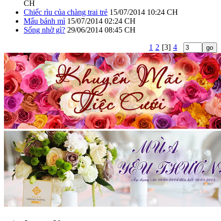
CH
Chiếc rìu của chàng trai trẻ
15/07/2014 10:24 CH
Mẩu bánh mì
15/07/2014 02:24 CH
Sống nhờ gì?
29/06/2014 08:45 CH
1
2
[3]
4