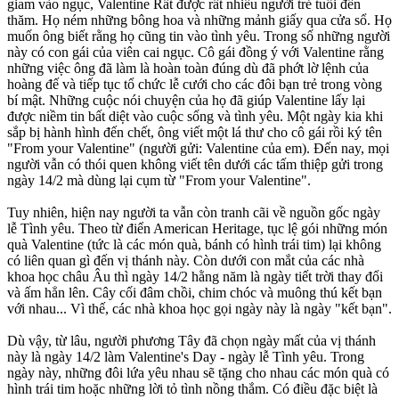
giam vào ngục, Valentine Rất được rất nhiều người trẻ tuổi đến
thăm. Họ ném những bông hoa và những mảnh giấy qua cửa sổ. Họ
muốn ông biết rằng họ cũng tin vào tình yêu. Trong số những người
này có con gái của viên cai ngục. Cô gái đồng ý với Valentine rằng
những việc ông đã làm là hoàn toàn đúng dù đã phớt lờ lệnh của
hoàng đế và tiếp tục tổ chức lễ cưới cho các đôi bạn trẻ trong vòng
bí mật. Những cuộc nói chuyện của họ đã giúp Valentine lấy lại
được niềm tin bất diệt vào cuộc sống và tình yêu. Một ngày kia khi
sắp bị hành hình đến chết, ông viết một lá thư cho cô gái rồi ký tên
"From your Valentine" (người gửi: Valentine của em). Đến nay, mọi
người vẫn có thói quen không viết tên dưới các tấm thiệp gửi trong
ngày 14/2 mà dùng lại cụm từ "From your Valentine".
Tuy nhiên, hiện nay người ta vẫn còn tranh cãi về nguồn gốc ngày
lễ Tình yêu. Theo từ điển American Heritage, tục lệ gói những món
quà Valentine (tức là các món quà, bánh có hình trái tim) lại không
có liên quan gì đến vị thánh này. Còn dưới con mắt của các nhà
khoa học châu Âu thì ngày 14/2 hằng năm là ngày tiết trời thay đổi
và ấm hẳn lên. Cây cối đâm chồi, chim chóc và muông thú kết bạn
với nhau... Vì thế, các nhà khoa học gọi ngày này là ngày "kết bạn".
Dù vậy, từ lâu, người phương Tây đã chọn ngày mất của vị thánh
này là ngày 14/2 làm Valentine's Day - ngày lễ Tình yêu. Trong
ngày này, những đôi lứa yêu nhau sẽ tặng cho nhau các món quà có
hình trái tim hoặc những lời tỏ tình nồng thắm. Có điều đặc biệt là