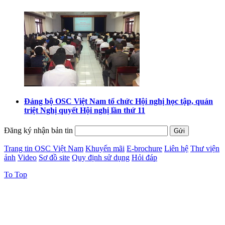
Đảng bộ OSC Việt Nam tổ chức Hội nghị học tập, quán
triệt Nghị quyết Hội nghị lần thứ 11
Đăng ký nhận bản tin
Trang tin OSC Việt Nam
Khuyến mãi
E-brochure
Liên hệ
Thư viện
ảnh
Video
Sơ đồ site
Quy định sử dụng
Hỏi đáp
To Top