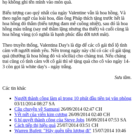
họ không ghi tên mình vào món quà.
Biểu tượng cao quý nhất của ngày Valentine vẫn là hoa hồng. Và
theo ngôn ngữ của loài hoa, đàn ông Pháp thích tặng trước hết là
hoa hồng đỏ thắm (biểu tượng đam mê cuồng nhiệt), sau đó là hoa
hồng màu trắng (say mê thầm lặng nhưng tha thiết) và cuối cùng là
hoa hồng vàng (có nghĩa là hạnh phúc đầu đời tươi mát).
Theo truyền thống, Valentina Day's là dịp để các cô gái thổ lộ tình
cảm với người mình yêu. Nên trong ngày này chỉ có các cô gái tặng
quà (thường là hoa hồng đỏ và sôcôla) cho chàng trai. Nếu chàng
trai cũng có tình cảm với cô gái thì sẽ tặng quà cho cô vào ngày 14-
3 còn gọi là white day's - ngày trắng.
Sưu tầm.
Các tin khác
Người thành công làm gì trong 10 phút đầu tiên tại văn phòng
03/11/2014 08:27 SA
Câu chuyện về Samurai
26/09/2014 02:47 CH
Vết nứt của viên kim cương
26/09/2014 02:40 CH
6 bí quyết thành công của Steve Jobs
16/09/2014 07:53 SA
Cách tiếp thị hiệu quả
25/07/2014 03:51 CH
Warren Bufett: "Hãy quên tiền lương đi"
15/07/2014 10:46