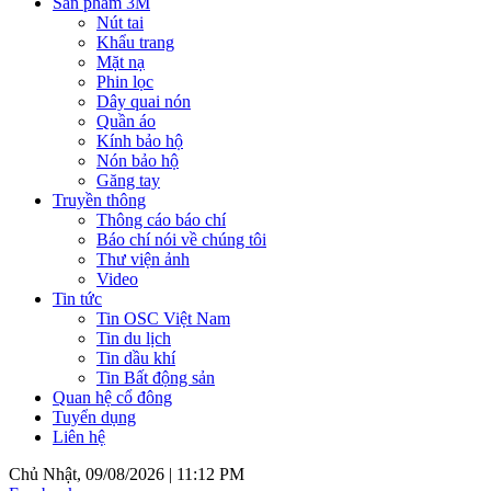
Sản phẩm 3M
Nút tai
Khẩu trang
Mặt nạ
Phin lọc
Dây quai nón
Quần áo
Kính bảo hộ
Nón bảo hộ
Găng tay
Truyền thông
Thông cáo báo chí
Báo chí nói về chúng tôi
Thư viện ảnh
Video
Tin tức
Tin OSC Việt Nam
Tin du lịch
Tin dầu khí
Tin Bất động sản
Quan hệ cổ đông
Tuyển dụng
Liên hệ
Chủ Nhật, 09/08/2026 |
11:12 PM