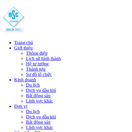
Trang chủ
Giới thiệu
Thông điệp
Lịch sử hình thành
Hệ tư tưởng
Thành tựu
Sơ đồ tổ chức
Kinh doanh
Du lịch
Dịch vụ dầu khí
Bất động sản
Lĩnh vực khác
Đơn vị
Du lịch
Dịch vụ dầu khí
Bất động sản
Lĩnh vực khác