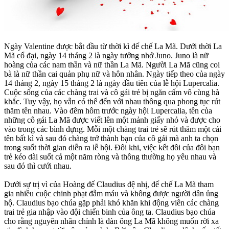
Ngày Valentine được bắt đầu từ thời kì đế chế La Mã. Dưới thời La
Mã cổ đại, ngày 14 tháng 2 là ngày tưởng nhớ Juno. Juno là nữ
hoàng của các nam thần và nữ thần La Mã. Người La Mã cũng coi
bà là nữ thần cai quản phụ nữ và hôn nhân. Ngày tiếp theo của ngày
14 tháng 2, ngày 15 tháng 2 là ngày đầu tiên của lễ hội Lupercalia.
Cuộc sống của các chàng trai và cô gái trẻ bị ngăn cấm vô cùng hà
khắc. Tuy vậy, họ vẫn có thể đến với nhau thông qua phong tục rút
thăm tên nhau. Vào đêm hôm trước ngày hội Lupercalia, tên của
những cô gái La Mã được viết lên một mảnh giấy nhỏ và được cho
vào trong các bình đựng. Mỗi một chàng trai trẻ sẽ rút thăm một cái
tên bất kì và sau đó chàng trở thành bạn của cô gái mà anh ta chọn
trong suốt thời gian diễn ra lễ hội. Ðôi khi, việc kết đôi của đôi bạn
trẻ kéo dài suốt cả một năm ròng và thông thường họ yêu nhau và
sau đó thì cưới nhau.
Dưới sự trị vì của Hoàng đế Claudius đệ nhị, đế chế La Mã tham
gia nhiều cuộc chinh phạt đẫm máu và không được người dân ủng
hộ. Claudius bạo chúa gặp phải khó khăn khi động viên các chàng
trai trẻ gia nhập vào đội chiến binh của ông ta. Claudius bạo chúa
cho rằng nguyên nhân chính là đàn ông La Mã không muốn rời xa