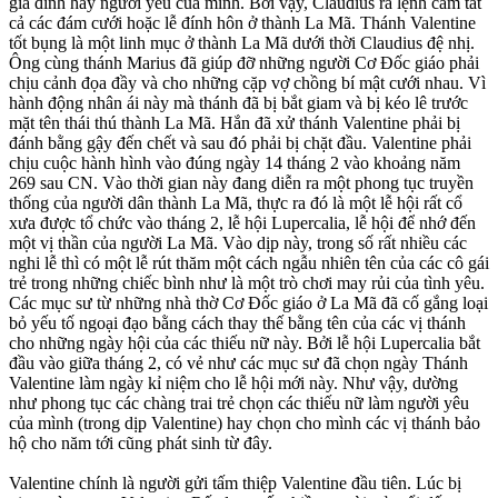
gia đình hay người yêu của mình. Bởi vậy, Claudius ra lệnh cấm tất
cả các đám cưới hoặc lễ đính hôn ở thành La Mã. Thánh Valentine
tốt bụng là một linh mục ở thành La Mã dưới thời Claudius đệ nhị.
Ông cùng thánh Marius đã giúp đỡ những người Cơ Ðốc giáo phải
chịu cảnh đọa đầy và cho những cặp vợ chồng bí mật cưới nhau. Vì
hành động nhân ái này mà thánh đã bị bắt giam và bị kéo lê trước
mặt tên thái thú thành La Mã. Hắn đã xử thánh Valentine phải bị
đánh bằng gậy đến chết và sau đó phải bị chặt đầu. Valentine phải
chịu cuộc hành hình vào đúng ngày 14 tháng 2 vào khoảng năm
269 sau CN. Vào thời gian này đang diễn ra một phong tục truyền
thống của người dân thành La Mã, thực ra đó là một lễ hội rất cổ
xưa được tổ chức vào tháng 2, lễ hội Lupercalia, lễ hội để nhớ đến
một vị thần của người La Mã. Vào dịp này, trong số rất nhiều các
nghi lễ thì có một lễ rút thăm một cách ngẫu nhiên tên của các cô gái
trẻ trong những chiếc bình như là một trò chơi may rủi của tình yêu.
Các mục sư từ những nhà thờ Cơ Ðốc giáo ở La Mã đã cố gắng loại
bỏ yếu tố ngoại đạo bằng cách thay thế bằng tên của các vị thánh
cho những ngày hội của các thiếu nữ này. Bởi lễ hội Lupercalia bắt
đầu vào giữa tháng 2, có vẻ như các mục sư đã chọn ngày Thánh
Valentine làm ngày kỉ niệm cho lễ hội mới này. Như vậy, dường
như phong tục các chàng trai trẻ chọn các thiếu nữ làm người yêu
của mình (trong dịp Valentine) hay chọn cho mình các vị thánh bảo
hộ cho năm tới cũng phát sinh từ đây.
Valentine chính là người gửi tấm thiệp Valentine đầu tiên. Lúc bị