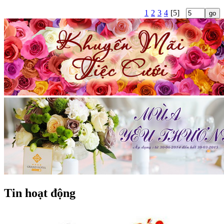
1
2
3
4
[5]
Tin hoạt động