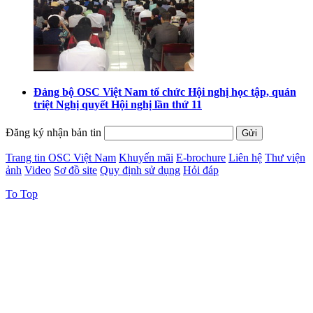
Đảng bộ OSC Việt Nam tổ chức Hội nghị học tập, quán
triệt Nghị quyết Hội nghị lần thứ 11
Đăng ký nhận bản tin
Trang tin OSC Việt Nam
Khuyến mãi
E-brochure
Liên hệ
Thư viện
ảnh
Video
Sơ đồ site
Quy định sử dụng
Hỏi đáp
To Top