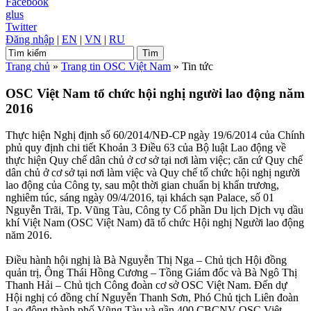
Facebook
glus
Twitter
Đăng nhập
|
EN
|
VN
|
RU
Trang chủ
»
Trang tin OSC Việt Nam
»
Tin tức
OSC Việt Nam tổ chức hội nghị người lao động năm
2016
Thực hiện Nghị định số 60/2014/NĐ-CP ngày 19/6/2014 của Chính
phủ quy định chi tiết Khoản 3 Điều 63 của Bộ luật Lao động về
thực hiện Quy chế dân chủ ở cơ sở tại nơi làm việc; căn cứ Quy chế
dân chủ ở cơ sở tại nơi làm việc và Quy chế tổ chức hội nghị người
lao động của Công ty, sau một thời gian chuẩn bị khẩn trương,
nghiêm túc, sáng ngày 09/4/2016, tại khách sạn Palace, số 01
Nguyễn Trãi, Tp. Vũng Tàu, Công ty Cổ phần Du lịch Dịch vụ dầu
khí Việt Nam (OSC Việt Nam) đã tổ chức Hội nghị Người lao động
năm 2016.
Điều hành hội nghị là Bà Nguyễn Thị Nga – Chủ tịch Hội đồng
quản trị, Ông Thái Hồng Cương – Tồng Giám đốc và Bà Ngô Thị
Thanh Hải – Chủ tịch Công đoàn cơ sở OSC Việt Nam. Đến dự
Hội nghị có đồng chí Nguyễn Thanh Sơn, Phó Chủ tịch Liên đoàn
Lao động thành phố Vũng Tàu và gần 400 CBCNV OSC Việt