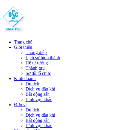
Trang chủ
Giới thiệu
Thông điệp
Lịch sử hình thành
Hệ tư tưởng
Thành tựu
Sơ đồ tổ chức
Kinh doanh
Du lịch
Dịch vụ dầu khí
Bất động sản
Lĩnh vực khác
Đơn vị
Du lịch
Dịch vụ dầu khí
Bất động sản
Lĩnh vực khác