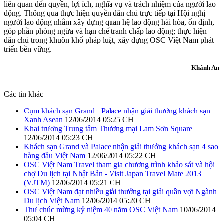
liên quan đến quyền, lợi ích, nghĩa vụ và trách nhiệm của người lao
động. Thông qua thực hiện quyền dân chủ trực tiếp tại Hội nghị
người lao động nhằm xây dựng quan hệ lao động hài hòa, ổn định,
góp phần phòng ngừa và hạn chế tranh chấp lao động; thực hiện
dân chủ trong khuôn khổ pháp luật, xây dựng OSC Việt Nam phát
triển bền vững.
Khánh An
Các tin khác
Cụm khách sạn Grand - Palace nhận giải thưởng khách sạn
Xanh Asean
12/06/2014 05:25 CH
Khai trương Trung tâm Thương mại Lam Sơn Square
12/06/2014 05:23 CH
Khách sạn Grand và Palace nhận giải thưởng khách sạn 4 sao
hàng đầu Việt Nam
12/06/2014 05:22 CH
OSC Việt Nam Travel tham gia chương trình khảo sát và hội
chợ Du lịch tại Nhật Bản - Visit Japan Travel Mate 2013
(VJTM)
12/06/2014 05:21 CH
OSC Việt Nam đạt nhiều giải thưởng tại giải quần vợt Ngành
Du lịch Việt Nam
12/06/2014 05:20 CH
Thư chúc mừng kỷ niệm 40 năm OSC Việt Nam
10/06/2014
05:04 CH