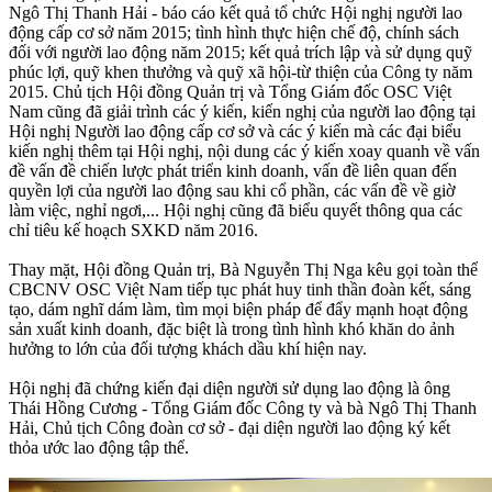
Ngô Thị Thanh Hải - báo cáo kết quả tổ chức Hội nghị người lao
động cấp cơ sở năm 2015; tình hình thực hiện chế độ, chính sách
đối với người lao động năm 2015; kết quả trích lập và sử dụng quỹ
phúc lợi, quỹ khen thưởng và quỹ xã hội-từ thiện của Công ty năm
2015. Chủ tịch Hội đồng Quản trị và Tổng Giám đốc OSC Việt
Nam cũng đã giải trình các ý kiến, kiến nghị của người lao động tại
Hội nghị Người lao động cấp cơ sở và các ý kiến mà các đại biểu
kiến nghị thêm tại Hội nghị, nội dung các ý kiến xoay quanh về vấn
đề vấn đề chiến lược phát triển kinh doanh, vấn đề liên quan đến
quyền lợi của người lao động sau khi cổ phần, các vấn đề về giờ
làm việc, nghỉ ngơi,... Hội nghị cũng đã biểu quyết thông qua các
chỉ tiêu kế hoạch SXKD năm 2016.
Thay mặt, Hội đồng Quản trị, Bà Nguyễn Thị Nga kêu gọi toàn thể
CBCNV OSC Việt Nam tiếp tục phát huy tinh thần đoàn kết, sáng
tạo, dám nghĩ dám làm, tìm mọi biện pháp để đẩy mạnh hoạt động
sản xuất kinh doanh, đặc biệt là trong tình hình khó khăn do ảnh
hưởng to lớn của đối tượng khách dầu khí hiện nay.
Hội nghị đã chứng kiến đại diện người sử dụng lao động là ông
Thái Hồng Cương - Tổng Giám đốc Công ty và bà Ngô Thị Thanh
Hải, Chủ tịch Công đoàn cơ sở - đại diện người lao động ký kết
thỏa ước lao động tập thể.