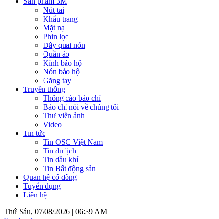
Sản phẩm 3M
Nút tai
Khẩu trang
Mặt nạ
Phin lọc
Dây quai nón
Quần áo
Kính bảo hộ
Nón bảo hộ
Găng tay
Truyền thông
Thông cáo báo chí
Báo chí nói về chúng tôi
Thư viện ảnh
Video
Tin tức
Tin OSC Việt Nam
Tin du lịch
Tin dầu khí
Tin Bất động sản
Quan hệ cổ đông
Tuyển dụng
Liên hệ
Thứ Sáu, 07/08/2026 |
06:39 AM