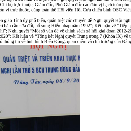
 Chi bộ trực thuộc; Giám đốc, Phó Giám đốc các đơn vị hạch toán ph
 vị trực thuộc, cùng toàn thể Hội viên Hội Cựu chiến binh OSC Việ
 giáo Tỉnh ủy phổ biến, quán triệt các chuyên đề Nghị quyết Hội ng
cơ bản cần sửa đổi, bổ sung Hiến pháp năm 1992”; Kết luận về “Tiếp t
í”; Nghị quyết “Một số vấn đề về chính sách xã hội giai đoạn 2012-202
020”; Kết luận về “Tổng kết Nghị quyết Trung ương 7 (Khóa IX) về tiếp
ố thông tin về tình hình Biển Đông, quan điểm và chủ trương của Đảng