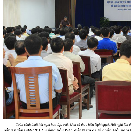
Toàn cảnh buổi hội nghị học tập, triển khai và thực hiện Nghị quyết Hội nghị lầ
Sáng ngày 08/9/2012, Đảng bộ OSC Việt Nam đã tổ chức Hội nghị học