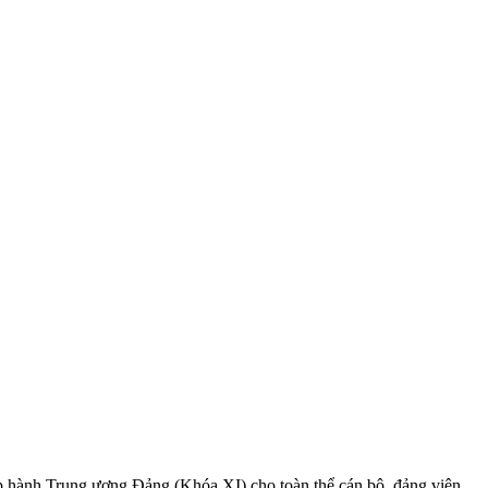
p hành Trung ương Đảng (Khóa XI) cho toàn thể cán bộ, đảng viên