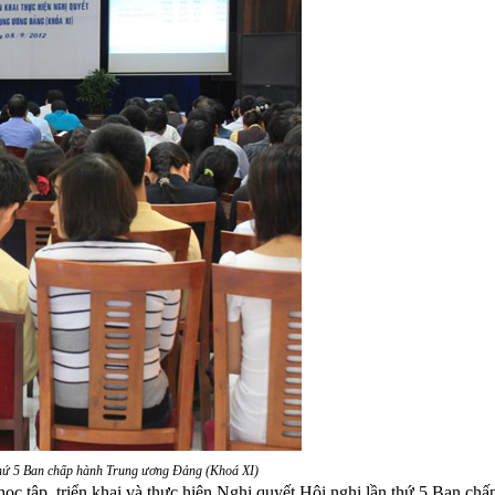
n thứ 5 Ban chấp hành Trung ương Đảng (Khoá XI)
 tập, triển khai và thực hiện Nghị quyết Hội nghị lần thứ 5 Ban chấ