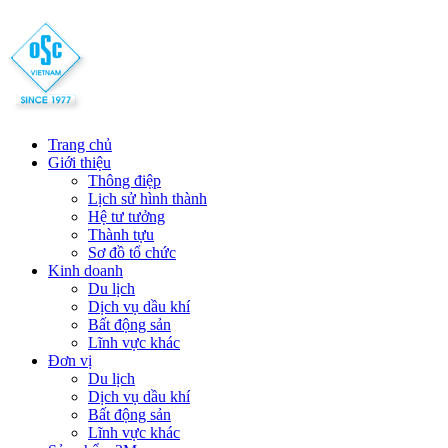
Trang chủ
Giới thiệu
Thông điệp
Lịch sử hình thành
Hệ tư tưởng
Thành tựu
Sơ đồ tổ chức
Kinh doanh
Du lịch
Dịch vụ dầu khí
Bất động sản
Lĩnh vực khác
Đơn vị
Du lịch
Dịch vụ dầu khí
Bất động sản
Lĩnh vực khác