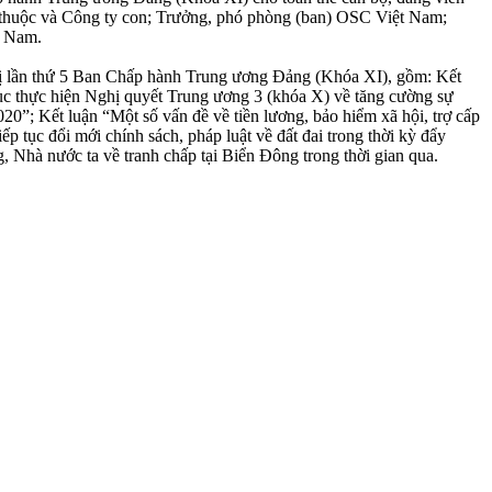
ụ thuộc và Công ty con; Trưởng, phó phòng (ban) OSC Việt Nam;
t Nam.
hị lần thứ 5 Ban Chấp hành Trung ương Đảng (Khóa XI), gồm: Kết
ục thực hiện Nghị quyết Trung ương 3 (khóa X) về tăng cường sự
0”; Kết luận “Một số vấn đề về tiền lương, bảo hiểm xã hội, trợ cấp
 tục đổi mới chính sách, pháp luật về đất đai trong thời kỳ đẩy
, Nhà nước ta về tranh chấp tại Biển Đông trong thời gian qua.