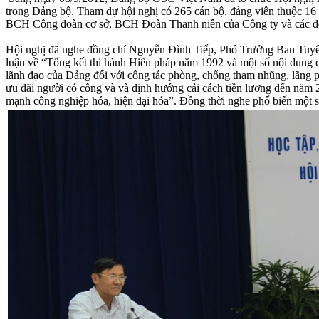
trong Đảng bộ. Tham dự hội nghị có 265 cán bộ, đảng viên thuộc 16
BCH Công đoàn cơ sở, BCH Đoàn Thanh niên của Công ty và các đơn
Hội nghị đã nghe đồng chí Nguyễn Đình Tiếp, Phó Trưởng Ban Tuyên
luận về “Tổng kết thi hành Hiến pháp năm 1992 và một số nội dung 
lãnh đạo của Đảng đối với công tác phòng, chống tham nhũng, lãng ph
ưu đãi người có công và và định hướng cải cách tiền lương đến năm 2
mạnh công nghiệp hóa, hiện đại hóa”. Đồng thời nghe phổ biến một s