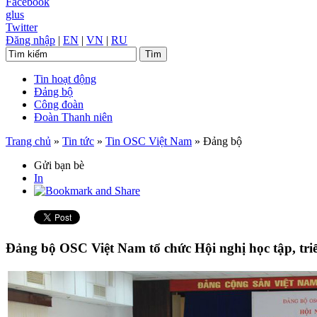
Facebook
glus
Twitter
Đăng nhập
|
EN
|
VN
|
RU
Tin hoạt động
Đảng bộ
Công đoàn
Đoàn Thanh niên
Trang chủ
»
Tin tức
»
Tin OSC Việt Nam
»
Đảng bộ
Gửi bạn bè
In
Đảng bộ OSC Việt Nam tổ chức Hội nghị học tập, tri