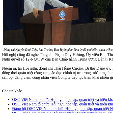
Đồng chí Nguyễn Đình Tiếp, Phó Trưởng Ban Tuyên giáo Tỉnh ủy đã phổ biến, quán triệt 
Hội nghị cũng đã nghe đồng chí Phạm Duy Hưởng, Ủy viên Ban Thườn
Nghị quyết số 12-NQ/TW của Ban Chấp hành Trung ương Đảng (Khóa
Ngoài ra, tại Hội nghị, đồng chí Thái Hồng Cương, Bí thư Đảng ủy, 
đồng thời quán triệt công tác giáo dục chính trị tư tưởng, nhấn mạnh
cán bộ, đảng viên, công nhân viên Công ty tiếp tục triển khai nhiều 
Các tin khác
OSC Việt Nam tổ chức Hội nghị học tập, quán triệt và triển 
OSC Việt Nam tổ chức Hội nghị học tập, quán triệt và triển 
Đảng bộ OSC Việt Nam tổ chức Hội nghị học tập, quán triệt Ng