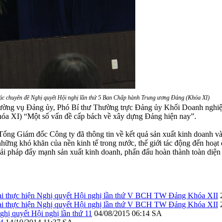
các chuyên đề Nghị quyết Hội nghị lần thứ 5 Ban Chấp hành Trung ương Đảng (Khóa XI)
g vụ Đảng ủy, Phó Bí thư Thường trực Đảng ủy Khối Doanh nghiệp ph
 XI) “Một số vấn đề cấp bách về xây dựng Đảng hiện nay”.
Tổng Giám đốc Công ty đã thông tin về kết quả sản xuất kinh doanh v
 những khó khăn của nền kinh tế trong nước, thế giới tác động đến hoạ
giải pháp đẩy mạnh sản xuất kinh doanh, phấn đấu hoàn thành toàn diện 
khai thực hiện Nghị quyết Hội nghị lần thứ V BCH TW Đảng Khóa XII
khai thực hiện Nghị quyết Hội nghị lần thứ V BCH TW Đảng Khóa XII
hị quyết Hội nghị lần thứ 11
04/08/2015 06:14 SA