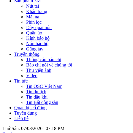
Sản phẩm 3M
Nút tai
Khẩu trang
Mặt nạ
Phin lọc
Dây quai nón
Quần áo
Kính bảo hộ
Nón bảo hộ
Găng tay
Truyền thông
Thông cáo báo chí
Báo chí nói về chúng tôi
Thư viện ảnh
Video
Tin tức
Tin OSC Việt Nam
Tin du lịch
Tin dầu khí
Tin Bất động sản
Quan hệ cổ đông
Tuyển dụng
Liên hệ
Thứ Sáu, 07/08/2026 |
07:18 PM