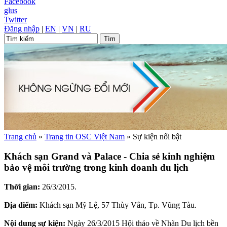
Facebook
glus
Twitter
Đăng nhập
|
EN
|
VN
|
RU
Trang chủ
»
Trang tin OSC Việt Nam
»
Sự kiện nổi bật
Khách sạn Grand và Palace - Chia sẻ kinh nghiệm
bảo vệ môi trường trong kinh doanh du lịch
Thời gian:
26/3/2015.
Địa điểm:
Khách sạn Mỹ Lệ, 57 Thùy Vân, Tp. Vũng Tàu.
Nội dung sự kiện:
Ngày 26/3/2015 Hội thảo về Nhãn Du lịch bền