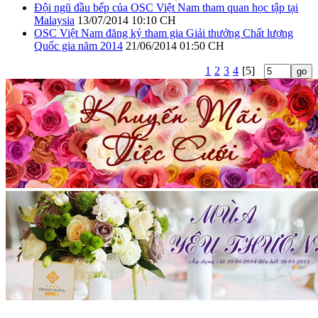
Đội ngũ đầu bếp của OSC Việt Nam tham quan học tập tại
Malaysia
13/07/2014 10:10 CH
OSC Việt Nam đăng ký tham gia Giải thưởng Chất lượng
Quốc gia năm 2014
21/06/2014 01:50 CH
1
2
3
4
[5]