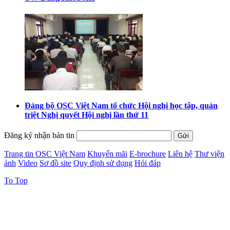
Đảng bộ OSC Việt Nam tổ chức Hội nghị học tập, quán
triệt Nghị quyết Hội nghị lần thứ 11
Đăng ký nhận bản tin
Trang tin OSC Việt Nam
Khuyến mãi
E-brochure
Liên hệ
Thư viện
ảnh
Video
Sơ đồ site
Quy định sử dụng
Hỏi đáp
To Top