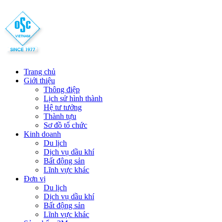
Trang chủ
Giới thiệu
Thông điệp
Lịch sử hình thành
Hệ tư tưởng
Thành tựu
Sơ đồ tổ chức
Kinh doanh
Du lịch
Dịch vụ dầu khí
Bất động sản
Lĩnh vực khác
Đơn vị
Du lịch
Dịch vụ dầu khí
Bất động sản
Lĩnh vực khác