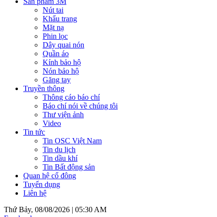
Sản phẩm 3M
Nút tai
Khẩu trang
Mặt nạ
Phin lọc
Dây quai nón
Quần áo
Kính bảo hộ
Nón bảo hộ
Găng tay
Truyền thông
Thông cáo báo chí
Báo chí nói về chúng tôi
Thư viện ảnh
Video
Tin tức
Tin OSC Việt Nam
Tin du lịch
Tin dầu khí
Tin Bất động sản
Quan hệ cổ đông
Tuyển dụng
Liên hệ
Thứ Bảy, 08/08/2026 |
05:30 AM