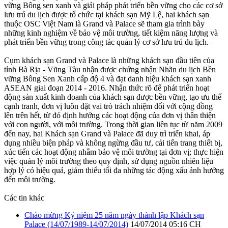
vững Bông sen xanh và giải pháp phát triển bền vững cho các cơ sở
lưu trú du lịch được tổ chức tại khách sạn Mỹ Lệ, hai khách sạn
thuộc OSC Việt Nam là Grand và Palace sẽ tham gia trình bày
những kinh nghiệm về bảo vệ môi trường, tiết kiệm năng lượng và
phát triển bền vững trong công tác quản lý cơ sở lưu trú du lịch.
Cụm khách sạn Grand và Palace là những khách sạn đầu tiên của
tỉnh Bà Rịa - Vũng Tàu nhận được chứng nhận Nhãn du lịch Bền
vững Bông Sen Xanh cấp độ 4 và đạt danh hiệu khách sạn xanh
ASEAN giai đoạn 2014 - 2016. Nhận thức rõ để phát triển hoạt
động sản xuất kinh doanh của khách sạn được bền vững, tạo ưu thế
cạnh tranh, đơn vị luôn đặt vai trò trách nhiệm đối với cộng đồng
lên trên hết, từ đó định hướng các hoạt động của đơn vị thân thiện
với con người, với môi trường. Trong thời gian liên tục từ năm 2009
đến nay, hai Khách sạn Grand và Palace đã duy trì triển khai, áp
dụng nhiều biện pháp và không ngừng đầu tư, cải tiến trang thiết bị,
xúc tiến các hoạt động nhằm bảo vệ môi trường tại đơn vị; thực hiện
việc quản lý môi trường theo quy định, sử dụng nguồn nhiên liệu
hợp lý có hiệu quả, giảm thiểu tối đa những tác động xấu ảnh hưởng
đến môi trường.
Các tin khác
Chào mừng Kỷ niệm 25 năm ngày thành lập Khách sạn
Palace (14/07/1989-14/07/2014)
14/07/2014 05:16 CH