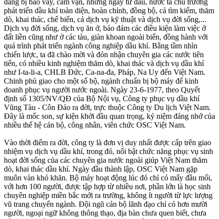
đang bị bao vây, cấm vận, nhưng ngay từ đầu, nước ta chủ trương
phát triển dầu khí toàn diện, hoàn chỉnh, đồng bộ, cả tìm kiếm, thăm
dò, khai thác, chế biến, cả dịch vụ kỹ thuật và dịch vụ đời sống,...
Dịch vụ đời sống, dịch vụ ăn ở, bảo đảm các điều kiện làm việc ở
đất liền cũng như ở các tàu, giàn khoan ngoài biển, đồng hành với
quá trình phát triển ngành công nghiệp dầu khí. Bằng tầm nhìn
chiến lược, ta đã chào mời và đón nhận chuyên gia các nước tiên
tiến, có nhiều kinh nghiệm thăm dò, khai thác và dịch vụ dầu khí
như I-ta-li-a, CHLB Ðức, Ca-na-đa, Pháp, Na Uy đến Việt Nam.
Chinh phủ giao cho một số bộ, ngành chuẩn bị bộ máy để kinh
doanh phục vụ người nước ngoài. Ngày 23-6-1977, theo Quyết
định số 1305/NV/QÐ của Bộ Nội vụ, Công ty phục vụ dầu khí
Vũng Tàu - Côn Ðảo ra đời, trực thuộc Công ty Du lịch Việt Nam.
Ðây là mốc son, sự kiện khởi đầu quan trọng, kỷ niệm đáng nhớ của
nhiều thế hệ cán bộ, công nhân, viên chức OSC Việt Nam.
Vào thời điểm ra đời, công ty là đơn vị duy nhất được cấp trên giao
nhiệm vụ dịch vụ dầu khí, trong đó, nổi bật chức năng phục vụ sinh
hoạt đời sống của các chuyên gia nước ngoài giúp Việt Nam thăm
dò, khai thác dầu khí. Ngày đầu thành lập, OSC Việt Nam gặp
muôn vàn khó khăn. Bộ máy hoạt động lúc đó chỉ có mấy đầu mối,
với hơn 100 người, được tập hợp từ nhiều nơi, phần lớn là học sinh
chuyên nghiệp miền bắc mới ra trường, không ít người từ lực lượng
vũ trang chuyển ngành. Ðội ngũ cán bộ lãnh đạo chỉ có hơn mười
người, ngoại ngữ không thông thạo, địa bàn chưa quen biết, chưa