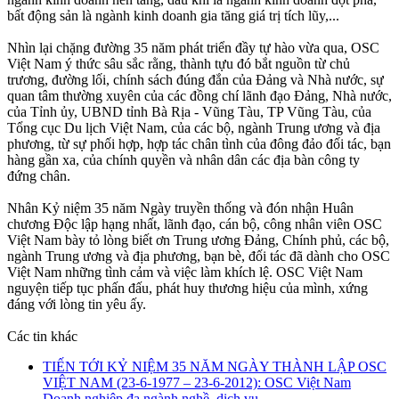
bất động sản là ngành kinh doanh gia tăng giá trị tích lũy,...
Nhìn lại chặng đường 35 năm phát triển đầy tự hào vừa qua, OSC
Việt Nam ý thức sâu sắc rằng, thành tựu đó bắt nguồn từ chủ
trương, đường lối, chính sách đúng đắn của Ðảng và Nhà nước, sự
quan tâm thường xuyên của các đồng chí lãnh đạo Ðảng, Nhà nước,
của Tỉnh ủy, UBND tỉnh Bà Rịa - Vũng Tàu, TP Vũng Tàu, của
Tổng cục Du lịch Việt Nam, của các bộ, ngành Trung ương và địa
phương, từ sự phối hợp, hợp tác chân tình của đông đảo đối tác, bạn
hàng gần xa, của chính quyền và nhân dân các địa bàn công ty
đứng chân.
Nhân Kỷ niệm 35 năm Ngày truyền thống và đón nhận Huân
chương Ðộc lập hạng nhất, lãnh đạo, cán bộ, công nhân viên OSC
Việt Nam bày tỏ lòng biết ơn Trung ương Ðảng, Chính phủ, các bộ,
ngành Trung ương và địa phương, bạn bè, đối tác đã dành cho OSC
Việt Nam những tình cảm và việc làm khích lệ. OSC Việt Nam
nguyện tiếp tục phấn đấu, phát huy thương hiệu của mình, xứng
đáng với lòng tin yêu ấy.
Các tin khác
TIẾN TỚI KỶ NIỆM 35 NĂM NGÀY THÀNH LẬP OSC
VIỆT NAM (23-6-1977 – 23-6-2012): OSC Việt Nam
Doanh nghiệp đa ngành nghề, dịch vụ