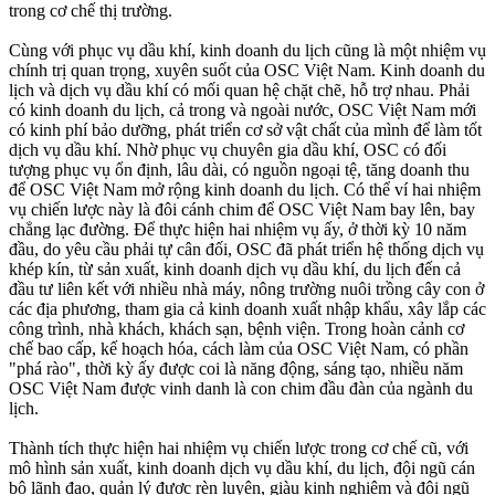
trong cơ chế thị trường.
Cùng với phục vụ dầu khí, kinh doanh du lịch cũng là một nhiệm vụ
chính trị quan trọng, xuyên suốt của OSC Việt Nam. Kinh doanh du
lịch và dịch vụ dầu khí có mối quan hệ chặt chẽ, hỗ trợ nhau. Phải
có kinh doanh du lịch, cả trong và ngoài nước, OSC Việt Nam mới
có kinh phí bảo dưỡng, phát triển cơ sở vật chất của mình để làm tốt
dịch vụ dầu khí. Nhờ phục vụ chuyên gia dầu khí, OSC có đối
tượng phục vụ ổn định, lâu dài, có nguồn ngoại tệ, tăng doanh thu
để OSC Việt Nam mở rộng kinh doanh du lịch. Có thể ví hai nhiệm
vụ chiến lược này là đôi cánh chim để OSC Việt Nam bay lên, bay
chẳng lạc đường. Ðể thực hiện hai nhiệm vụ ấy, ở thời kỳ 10 năm
đầu, do yêu cầu phải tự cân đối, OSC đã phát triển hệ thống dịch vụ
khép kín, từ sản xuất, kinh doanh dịch vụ dầu khí, du lịch đến cả
đầu tư liên kết với nhiều nhà máy, nông trường nuôi trồng cây con ở
các địa phương, tham gia cả kinh doanh xuất nhập khẩu, xây lắp các
công trình, nhà khách, khách sạn, bệnh viện. Trong hoàn cảnh cơ
chế bao cấp, kế hoạch hóa, cách làm của OSC Việt Nam, có phần
"phá rào", thời kỳ ấy được coi là năng động, sáng tạo, nhiều năm
OSC Việt Nam được vinh danh là con chim đầu đàn của ngành du
lịch.
Thành tích thực hiện hai nhiệm vụ chiến lược trong cơ chế cũ, với
mô hình sản xuất, kinh doanh dịch vụ dầu khí, du lịch, đội ngũ cán
bộ lãnh đạo, quản lý được rèn luyện, giàu kinh nghiệm và đội ngũ