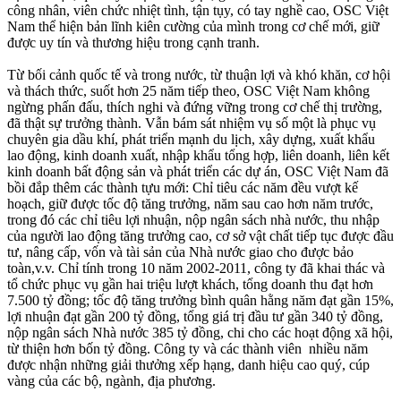
công nhân, viên chức nhiệt tình, tận tụy, có tay nghề cao, OSC Việt
Nam thể hiện bản lĩnh kiên cường của mình trong cơ chế mới, giữ
được uy tín và thương hiệu trong cạnh tranh.
Từ bối cảnh quốc tế và trong nước, từ thuận lợi và khó khăn, cơ hội
và thách thức, suốt hơn 25 năm tiếp theo, OSC Việt Nam không
ngừng phấn đấu, thích nghi và đứng vững trong cơ chế thị trường,
đã thật sự trưởng thành. Vẫn bám sát nhiệm vụ số một là phục vụ
chuyên gia dầu khí, phát triển mạnh du lịch, xây dựng, xuất khẩu
lao động, kinh doanh xuất, nhập khẩu tổng hợp, liên doanh, liên kết
kinh doanh bất động sản và phát triển các dự án, OSC Việt Nam đã
bồi đắp thêm các thành tựu mới: Chỉ tiêu các năm đều vượt kế
hoạch, giữ được tốc độ tăng trưởng, năm sau cao hơn năm trước,
trong đó các chỉ tiêu lợi nhuận, nộp ngân sách nhà nước, thu nhập
của người lao động tăng trưởng cao, cơ sở vật chất tiếp tục được đầu
tư, nâng cấp, vốn và tài sản của Nhà nước giao cho được bảo
toàn,v.v. Chỉ tính trong 10 năm 2002-2011, công ty đã khai thác và
tổ chức phục vụ gần hai triệu lượt khách, tổng doanh thu đạt hơn
7.500 tỷ đồng; tốc độ tăng trưởng bình quân hằng năm đạt gần 15%,
lợi nhuận đạt gần 200 tỷ đồng, tổng giá trị đầu tư gần 340 tỷ đồng,
nộp ngân sách Nhà nước 385 tỷ đồng, chi cho các hoạt động xã hội,
từ thiện hơn bốn tỷ đồng. Công ty và các thành viên nhiều năm
được nhận những giải thưởng xếp hạng, danh hiệu cao quý, cúp
vàng của các bộ, ngành, địa phương.