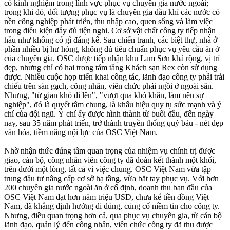
có kinh nghiệm trong lĩnh vực phục vụ chuyên gia nước ngoài;
trong khi đó, đối tượng phục vụ là chuyên gia dầu khí các nước có
nền công nghiệp phát triển, thu nhập cao, quen sống và làm việc
trong điều kiện đầy đủ tiện nghi. Cơ sở vật chất công ty tiếp nhận
hầu như không có gì đáng kể. Sau chiến tranh, các biệt thự, nhà ở
phần nhiều bị hư hỏng, không đủ tiêu chuẩn phục vụ yêu cầu ăn ở
của chuyên gia. OSC được tiếp nhận khu Lam Sơn khá rộng, vị trí
đẹp, nhưng chỉ có hai trong tám tầng Khách sạn Rex còn sử dụng
được. Nhiều cuộc họp triển khai công tác, lãnh đạo công ty phải trải
chiếu trên sàn gạch, công nhân, viên chức phải ngồi ở ngoài sân.
Nhưng, "từ gian khó đi lên", "vượt qua khó khăn, làm nên sự
nghiệp", đó là quyết tâm chung, là khẩu hiệu quy tụ sức mạnh và ý
chí của đội ngũ. Ý chí ấy được hình thành từ buổi đầu, đến ngày
nay, sau 35 năm phát triển, trở thành truyền thống quý báu - nét đẹp
văn hóa, tiềm năng nội lực của OSC Việt Nam.
Nhờ nhận thức đúng tầm quan trọng của nhiệm vụ chính trị được
giao, cán bộ, công nhân viên công ty đã đoàn kết thành một khối,
trên dưới một lòng, tất cả vì việc chung. OSC Việt Nam vừa tập
trung đầu tư nâng cấp cơ sở hạ tầng, vừa bắt tay phục vụ. Với hơn
200 chuyên gia nước ngoài ăn ở cố định, doanh thu ban đầu của
OSC Việt Nam đạt hơn năm triệu USD, chưa kể tiền đồng Việt
Nam, đã khẳng định hướng đi đúng, củng cố niềm tin cho công ty.
Nhưng, điều quan trọng hơn cả, qua phục vụ chuyên gia, từ cán bộ
lãnh đạo, quản lý đến công nhân, viên chức công ty đã thu được