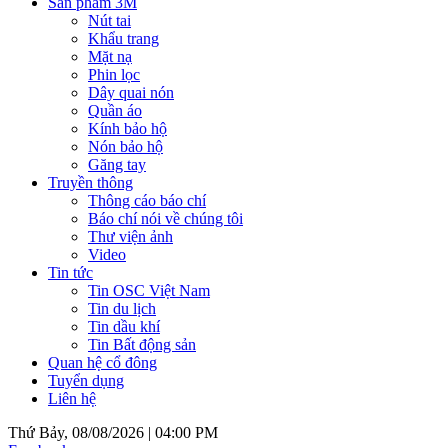
Sản phẩm 3M
Nút tai
Khẩu trang
Mặt nạ
Phin lọc
Dây quai nón
Quần áo
Kính bảo hộ
Nón bảo hộ
Găng tay
Truyền thông
Thông cáo báo chí
Báo chí nói về chúng tôi
Thư viện ảnh
Video
Tin tức
Tin OSC Việt Nam
Tin du lịch
Tin dầu khí
Tin Bất động sản
Quan hệ cổ đông
Tuyển dụng
Liên hệ
Thứ Bảy, 08/08/2026 |
04:00 PM