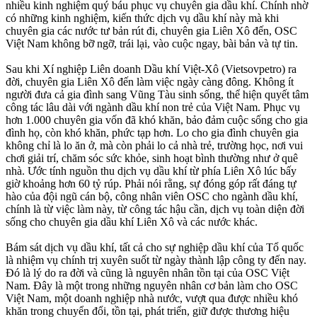
nhiều kinh nghiệm quý báu phục vụ chuyên gia dầu khí. Chính nhờ
có những kinh nghiệm, kiến thức dịch vụ dầu khí này mà khi
chuyên gia các nước tư bản rút đi, chuyên gia Liên Xô đến, OSC
Việt Nam không bỡ ngỡ, trái lại, vào cuộc ngay, bài bản và tự tin.
Sau khi Xí nghiệp Liên doanh Dầu khí Việt-Xô (Vietsovpetro) ra
đời, chuyên gia Liên Xô đến làm việc ngày càng đông. Không ít
người đưa cả gia đình sang Vũng Tàu sinh sống, thể hiện quyết tâm
công tác lâu dài với ngành dầu khí non trẻ của Việt Nam. Phục vụ
hơn 1.000 chuyên gia vốn đã khó khăn, bảo đảm cuộc sống cho gia
đình họ, còn khó khăn, phức tạp hơn. Lo cho gia đình chuyên gia
không chỉ là lo ăn ở, mà còn phải lo cả nhà trẻ, trường học, nơi vui
chơi giải trí, chăm sóc sức khỏe, sinh hoạt bình thường như ở quê
nhà. Ước tính nguồn thu dịch vụ dầu khí từ phía Liên Xô lúc bấy
giờ khoảng hơn 60 tỷ rúp. Phải nói rằng, sự đóng góp rất đáng tự
hào của đội ngũ cán bộ, công nhân viên OSC cho ngành dầu khí,
chính là từ việc làm này, từ công tác hậu cần, dịch vụ toàn diện đời
sống cho chuyên gia dầu khí Liên Xô và các nước khác.
Bám sát dịch vụ dầu khí, tất cả cho sự nghiệp dầu khí của Tổ quốc
là nhiệm vụ chính trị xuyên suốt từ ngày thành lập công ty đến nay.
Ðó là lý do ra đời và cũng là nguyên nhân tồn tại của OSC Việt
Nam. Ðây là một trong những nguyên nhân cơ bản làm cho OSC
Việt Nam, một doanh nghiệp nhà nước, vượt qua được nhiều khó
khăn trong chuyển đổi, tồn tại, phát triển, giữ được thương hiệu