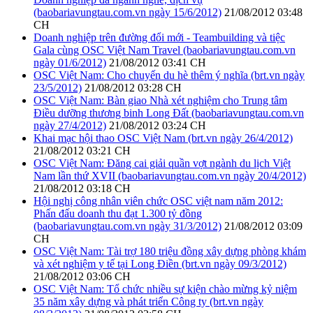
(baobariavungtau.com.vn ngày 15/6/2012)
21/08/2012 03:48
CH
Doanh nghiệp trên đường đổi mới - Teambuilding và tiệc
Gala cùng OSC Việt Nam Travel (baobariavungtau.com.vn
ngày 01/6/2012)
21/08/2012 03:41 CH
OSC Việt Nam: Cho chuyến du hè thêm ý nghĩa (brt.vn ngày
23/5/2012)
21/08/2012 03:28 CH
OSC Việt Nam: Bàn giao Nhà xét nghiệm cho Trung tâm
Điều dưỡng thương binh Long Đất (baobariavungtau.com.vn
ngày 27/4/2012)
21/08/2012 03:24 CH
Khai mạc hội thao OSC Việt Nam (brt.vn ngày 26/4/2012)
21/08/2012 03:21 CH
OSC Việt Nam: Đăng cai giải quần vợt ngành du lịch Việt
Nam lần thứ XVII (baobariavungtau.com.vn ngày 20/4/2012)
21/08/2012 03:18 CH
Hội nghị công nhân viên chức OSC việt nam năm 2012:
Phấn đấu doanh thu đạt 1.300 tỷ đồng
(baobariavungtau.com.vn ngày 31/3/2012)
21/08/2012 03:09
CH
OSC Việt Nam: Tài trợ 180 triệu đồng xây dựng phòng khám
và xét nghiệm y tế tại Long Điền (brt.vn ngày 09/3/2012)
21/08/2012 03:06 CH
OSC Việt Nam: Tổ chức nhiều sự kiện chào mừng kỷ niệm
35 năm xây dựng và phát triển Công ty (brt.vn ngày