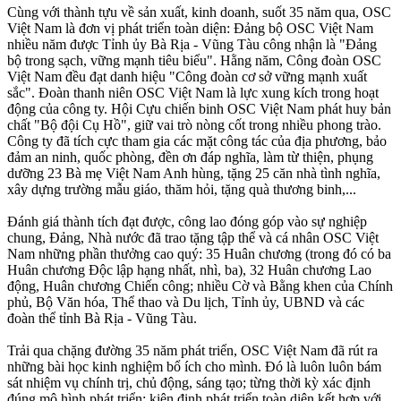
Cùng với thành tựu về sản xuất, kinh doanh, suốt 35 năm qua, OSC
Việt Nam là đơn vị phát triển toàn diện: Ðảng bộ OSC Việt Nam
nhiều năm được Tỉnh ủy Bà Rịa - Vũng Tàu công nhận là "Ðảng
bộ trong sạch, vững mạnh tiêu biểu". Hằng năm, Công đoàn OSC
Việt Nam đều đạt danh hiệu "Công đoàn cơ sở vững mạnh xuất
sắc". Ðoàn thanh niên OSC Việt Nam là lực xung kích trong hoạt
động của công ty. Hội Cựu chiến binh OSC Việt Nam phát huy bản
chất "Bộ đội Cụ Hồ", giữ vai trò nòng cốt trong nhiều phong trào.
Công ty đã tích cực tham gia các mặt công tác của địa phương, bảo
đảm an ninh, quốc phòng, đền ơn đáp nghĩa, làm từ thiện, phụng
dưỡng 23 Bà mẹ Việt Nam Anh hùng, tặng 25 căn nhà tình nghĩa,
xây dựng trường mẫu giáo, thăm hỏi, tặng quà thương binh,...
Ðánh giá thành tích đạt được, công lao đóng góp vào sự nghiệp
chung, Ðảng, Nhà nước đã trao tặng tập thể và cá nhân OSC Việt
Nam những phần thưởng cao quý: 35 Huân chương (trong đó có ba
Huân chương Ðộc lập hạng nhất, nhì, ba), 32 Huân chương Lao
động, Huân chương Chiến công; nhiều Cờ và Bằng khen của Chính
phủ, Bộ Văn hóa, Thể thao và Du lịch, Tỉnh ủy, UBND và các
đoàn thể tỉnh Bà Rịa - Vũng Tàu.
Trải qua chặng đường 35 năm phát triển, OSC Việt Nam đã rút ra
những bài học kinh nghiệm bổ ích cho mình. Ðó là luôn luôn bám
sát nhiệm vụ chính trị, chủ động, sáng tạo; từng thời kỳ xác định
đúng mô hình phát triển; kiên định phát triển toàn diện kết hợp với