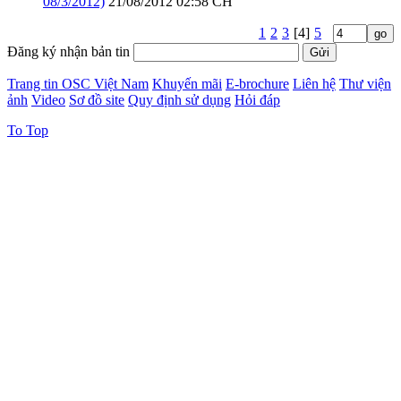
08/3/2012)
21/08/2012 02:58 CH
1
2
3
[4]
5
Đăng ký nhận bản tin
Trang tin OSC Việt Nam
Khuyến mãi
E-brochure
Liên hệ
Thư viện
ảnh
Video
Sơ đồ site
Quy định sử dụng
Hỏi đáp
To Top