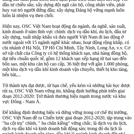
đầu tư chiều sâu; xây dựng đội ngũ cán bộ, công nhân viên, phát
huy vai trò người đứng đầu; xây dựng Ðảng bộ vững mạnh luôn
luôn là nhiệm vụ then chốt.
Hiện nay, OSC Việt Nam hoạt động đa ngành, đa nghề, sản xuất,
kinh doanh ở năm lĩnh vực chính: dịch vụ dầu khí, du lịch, đầu tư
xây dựng, xuất nhập khẩu và đưa người Việt Nam đi lao động ở
nước ngoài với 15 ngành nghề khác nhau, hoạt động rộng khắp, có
chi nhánh ở Hà Nội, TP Hồ Chí Minh, Tây Ninh, Long An, v.v. Cơ
sở vật chất của Công ty có hệ thống khách sạn, nhà hàng đồng bộ,
đạt tiêu chuẩn quốc tế, gồm 12 khách sạn xếp hạng từ hai sao đến
bốn sao, một khu căn hộ cao cấp, 36 biệt thự với gần 1.000 phòng,
một khu dịch vụ dầu khí kinh doanh vận chuyển, thiết bị kho tàng,
bến bãi,...
Từ thành tựu đạt được, từ hạn chế, yếu kém và những bài học được
rút ra, OSC Việt Nam vững tin, khẳng định hướng phát triển giai
đoạn 2012-2020: Trở thành thương hiệu mạnh trong nước và khu
vực Ðông - Nam Á.
Ðể khẳng định thương hiệu và đứng vững trong cơ chế thị trường,
OSC Việt Nam đề ra Chiến lược giai đoạn 2012-2020, tập trung vào
"ba cột trụ" chính, " ba chân kiềng" vững chắc, là dịch vụ du lịch,
dịch vụ dầu khí và kinh doanh bất động sản; trong đó du lịch là
ngành kinh doanh nền tảng, dầu khí là ngành kinh doanh đột phá,