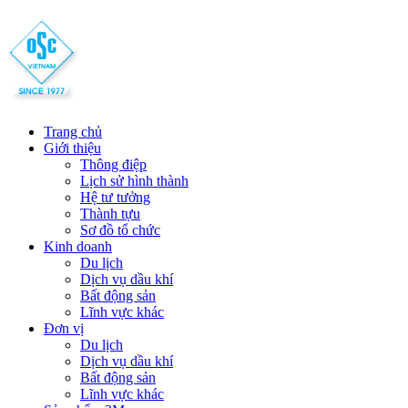
Trang chủ
Giới thiệu
Thông điệp
Lịch sử hình thành
Hệ tư tưởng
Thành tựu
Sơ đồ tổ chức
Kinh doanh
Du lịch
Dịch vụ dầu khí
Bất động sản
Lĩnh vực khác
Đơn vị
Du lịch
Dịch vụ dầu khí
Bất động sản
Lĩnh vực khác