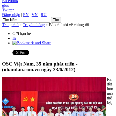
Facebook
glus
Twitter
Đăng nhập
|
EN
|
VN
|
RU
Trang chủ
»
Truyền thông
»
Báo chí nói về chúng tôi
Gửi bạn bè
In
OSC Việt Nam, 35 năm phát triển -
(nhandan.com.vn ngày 23/6/2012)
Ra
đời
hơn
nửa
thế
kỷ,