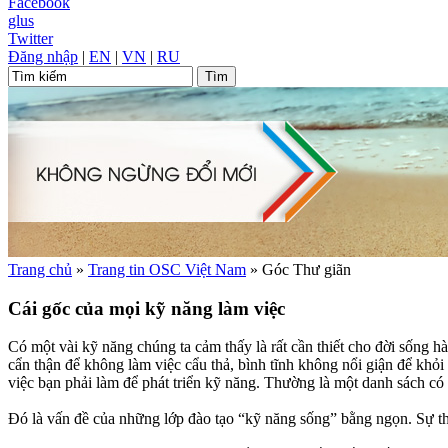
Facebook
glus
Twitter
Đăng nhập
|
EN
|
VN
|
RU
Trang chủ
»
Trang tin OSC Việt Nam
»
Góc Thư giãn
Cái gốc của mọi kỹ năng làm việc
Có một vài kỹ năng chúng ta cảm thấy là rất cần thiết cho đời sống 
cẩn thận để không làm việc cẩu thả, bình tĩnh không nổi giận để khỏ
việc bạn phải làm để phát triển kỹ năng. Thường là một danh sách có 
Đó là vấn đề của những lớp đào tạo “kỹ năng sống” bằng ngọn. Sự thậ