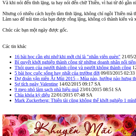
Và khi nói đến tĩnh lặng, ta hay nói đến chữ Thiền, vì hai từ đó gầ
Nhưng có nhiều cách luyện tâm tĩnh lặng, không chỉ ngồi Thiền mà th
Làm sao để trái tim của bạn được rỗng lặng, không có thành kiến và 
Chúc các bạn một ngày được gốc.
Các tin khác
16 bài học cần ghi nhớ khi mới chỉ là "nhân viên quèn"
21/05/
Bí quyết khởi nghiệp thành công từ những doanh nhân nổi tiến
Thói quen của người thành công và người không thành công
1
5 bài học cuộc sống hay nhất của trường đời
09/03/2015 02:3
Dự đoán vận niên Ất Mùi 2015 – Mùa nào, hướng nào hưng th
Sự tích ngày Valentine
14/02/2015 09:17 SA
9 mẹo nhỏ làm sạch nhà hiệu quả
23/01/2015 08:51 SA
Chìa khóa kỳ diệu
22/01/2015 07:48 SA
Mark Zuckerberg: Thiên tài cũng không thể khởi nghiệp 1 mìn