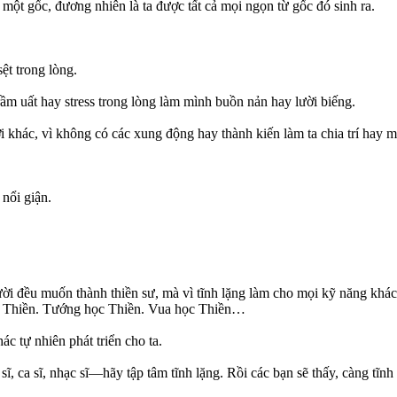
ột gốc, đương nhiên là ta được tất cả mọi ngọn từ gốc đó sinh ra.
sệt trong lòng.
ầm uất hay stress trong lòng làm mình buồn nản hay lười biếng.
i khác, vì không có các xung động hay thành kiến làm ta chia trí hay 
 nổi giận.
ười đều muốn thành thiền sư, mà vì tĩnh lặng làm cho mọi kỹ năng khá
c Thiền. Tướng học Thiền. Vua học Thiền…
ác tự nhiên phát triển cho ta.
ĩ, ca sĩ, nhạc sĩ—hãy tập tâm tĩnh lặng. Rồi các bạn sẽ thấy, càng tĩnh 