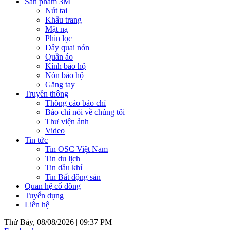
Sản phẩm 3M
Nút tai
Khẩu trang
Mặt nạ
Phin lọc
Dây quai nón
Quần áo
Kính bảo hộ
Nón bảo hộ
Găng tay
Truyền thông
Thông cáo báo chí
Báo chí nói về chúng tôi
Thư viện ảnh
Video
Tin tức
Tin OSC Việt Nam
Tin du lịch
Tin dầu khí
Tin Bất động sản
Quan hệ cổ đông
Tuyển dụng
Liên hệ
Thứ Bảy, 08/08/2026 |
09:37 PM