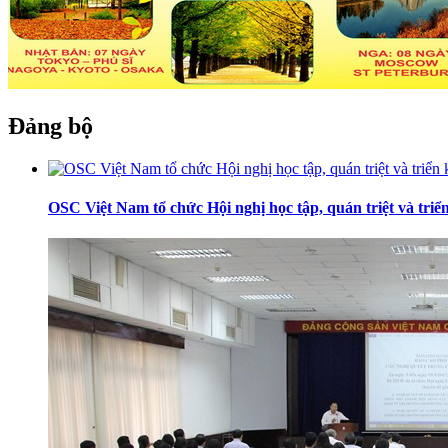
Đảng bộ
OSC Việt Nam tổ chức Hội nghị học tập, quán triệt và tr