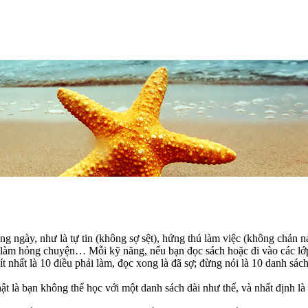
hàng ngày, như là tự tin (không sợ sệt), hứng thú làm việc (không chán
i làm hỏng chuyện… Mỗi kỹ năng, nếu bạn đọc sách hoặc đi vào các lớp
ít nhất là 10 điều phải làm, đọc xong là đã sợ; đừng nói là 10 danh s
t là bạn không thể học với một danh sách dài như thế, và nhất định là