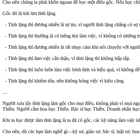
Cho nên chúng ta phải khôn ngoan để học một điều gốc. Nếu học chỉ m
Gốc đó là trái tim tĩnh lặng.
- Tĩnh lặng thì đương nhiên là tự tin, vì người tĩnh lặng chẳng có sợ 
- Tĩnh lặng thì thường là có hứng thú làm việc, vì không có những tr
- Tĩnh lặng thì đương nhiên là rất nhạy cảm khi nói chuyện với ngườ
- Tĩnh lặng thì làm việc cẩn thận, vì tĩnh lặng thì không hấp tấp.
- Tĩnh lặng thì luôn luôn làm việc bình tĩnh và hiệu quả, vì không dễ
- Tĩnh lặng thì khiêm tốn, nên không hỏng việc vì kiêu căng.
…
Người xưa lấy tĩnh lặng làm gốc cho mọi điều, không phải vì mọi ng
Thiền. Người cắm hoa học Thiền. Bác sĩ học Thiền. Doanh nhân họ
Khi ta học được tâm tĩnh lặng là ta đã có gốc, các kỹ năng làm việc kh
Cho nên, dù các bạn làm nghề gì—kỹ sư, giáo sư, bác sĩ, luật sư, họa s