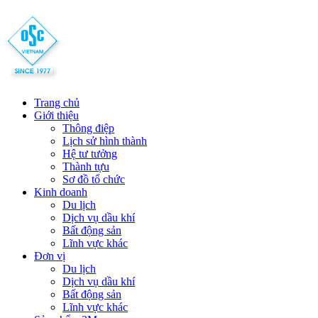
Trang chủ
Giới thiệu
Thông điệp
Lịch sử hình thành
Hệ tư tưởng
Thành tựu
Sơ đồ tổ chức
Kinh doanh
Du lịch
Dịch vụ dầu khí
Bất động sản
Lĩnh vực khác
Đơn vị
Du lịch
Dịch vụ dầu khí
Bất động sản
Lĩnh vực khác