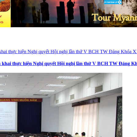
iển khai thực hiện Nghị quyết Hội nghị lần thứ V BCH TW Đảng K