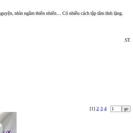
 nguyện, nhìn ngắm thiên nhiên… Có nhiều cách tập tâm tĩnh lặng.
ST.
[1]
2
3
4