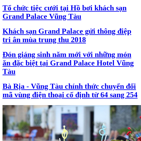
Tổ chức tiệc cưới tại Hồ bơi khách sạn
Grand Palace Vũng Tàu
Khách sạn Grand Palace gửi thông điệp
tri ân mùa trung thu 2018
Đón giáng sinh năm mới với những món
ăn đặc biệt tại Grand Palace Hotel Vũng
Tàu
Bà Rịa - Vũng Tàu chính thức chuyển đổi
mã vùng điện thoại cố định từ 64 sang 254