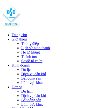
Trang chủ
Giới thiệu
Thông điệp
Lịch sử hình thành
Hệ tư tưởng
Thành tựu
Sơ đồ tổ chức
Kinh doanh
Du lịch
Dịch vụ dầu khí
Bất động sản
Lĩnh vực khác
Đơn vị
Du lịch
Dịch vụ dầu khí
Bất động sản
Lĩnh vực khác