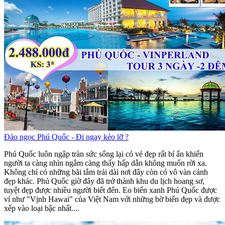
Đảo ngọc Phú Quốc - Đi ngay kẻo lỡ ?
Phú Quốc luôn ngập tràn sức sống lại có vẻ đẹp rất bí ẩn khiến
người ta càng nhìn ngắm càng thấy hấp dẫn không muốn rời xa.
Không chỉ có những bãi tắm trải dài nơi đây còn có vô vàn cảnh
đẹp khác. Phú Quốc giờ đây đã trở thành khu du lịch hoang sơ,
tuyệt đẹp được nhiều người biết đến. Eo biển xanh Phú Quốc được
ví như "Vịnh Hawai" của Việt Nam với những bờ biển đẹp và được
xếp vào loại bậc nhất....