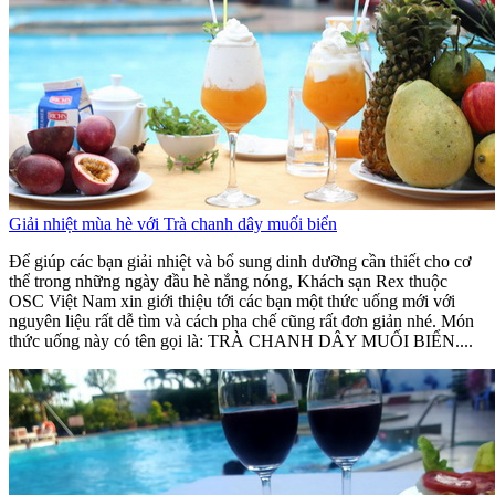
Giải nhiệt mùa hè với Trà chanh dây muối biển
Để giúp các bạn giải nhiệt và bổ sung dinh dưỡng cần thiết cho cơ
thể trong những ngày đầu hè nắng nóng, Khách sạn Rex thuộc
OSC Việt Nam xin giới thiệu tới các bạn một thức uống mới với
nguyên liệu rất dễ tìm và cách pha chế cũng rất đơn giản nhé. Món
thức uống này có tên gọi là: TRÀ CHANH DÂY MUỐI BIỂN....