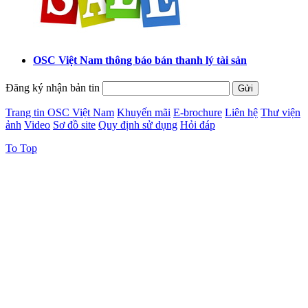
OSC Việt Nam thông báo bán thanh lý tài sản
Đăng ký nhận bản tin
Trang tin OSC Việt Nam
Khuyến mãi
E-brochure
Liên hệ
Thư viện
ảnh
Video
Sơ đồ site
Quy định sử dụng
Hỏi đáp
To Top