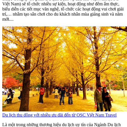
Việt Nam) sẽ tổ chức nhiều sự kiện, hoạt động như đêm ẩm thực,
biểu diễn các tiết mục văn nghệ, tổ chức các hoạt động vui chơi giải
trí,… nhằm tạo sân chơi cho du khách nhân mùa giáng sinh và năm
mới....
Du lịch thu đông với nhiều ưu đãi đến từ OSC Việt Nam Travel
Là một trong những thương hiệu du lịch uy tín của Ngành Du lịch