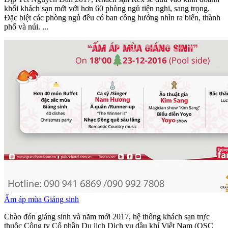
khối khách sạn mới với hơn 60 phòng ngủ tiện nghi, sang trọng.
Đặc biệt các phòng ngủ đều có ban công hướng nhìn ra biển, thành
phố và núi. ...
Ấm áp mùa Giáng sinh
Chào đón giáng sinh và năm mới 2017, hệ thống khách sạn trực
thuộc Công ty Cổ phần Du lịch Dịch vụ dầu khí Việt Nam (OSC