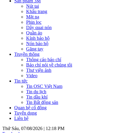
Sản phẩm 3M
Nút tai
Khẩu trang
Mặt nạ
Phin lọc
Dây quai nón
Quần áo
Kính bảo hộ
Nón bảo hộ
Găng tay
Truyền thông
Thông cáo báo chí
Báo chí nói về chúng tôi
Thư viện ảnh
Video
Tin tức
Tin OSC Việt Nam
Tin du lịch
Tin dầu khí
Tin Bất động sản
Quan hệ cổ đông
Tuyển dụng
Liên hệ
Thứ Sáu, 07/08/2026 |
12:18 PM