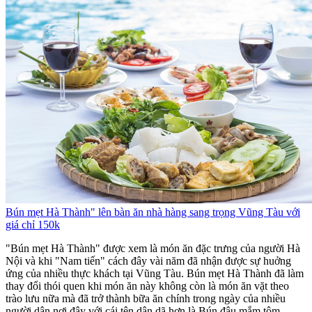
Bún mẹt Hà Thành" lên bàn ăn nhà hàng sang trọng Vũng Tàu với
giá chỉ 150k
"Bún mẹt Hà Thành" được xem là món ăn đặc trưng của người Hà
Nội và khi "Nam tiến" cách đây vài năm đã nhận được sự huởng
ứng của nhiều thực khách tại Vũng Tàu. Bún mẹt Hà Thành đã làm
thay đổi thói quen khi món ăn này không còn là món ăn vặt theo
trào lưu nữa mà đã trở thành bữa ăn chính trong ngày của nhiều
người dân nơi đây với cái tên dân dã hơn là Bún đậu mắm tôm....