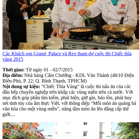
Các Khách sạn Grand, Palace và Rex tham dự cuộc thi Chiếc thìa
vàng 2015
Thời gian:
Từ ngày 01 - 02/7/2015
Địa điểm:
Nhà hàng Cẩm Chướng - KDL Văn Thánh (48/10 Điện
Biên Phủ, P. 22, Q. Bình Thạnh, TPHCM)
Nội dung sự kiện:
“Chiếc Thìa Vàng” là cuộc thi nấu ăn của các
đầu bếp chuyên nghiệp trên khắp các vùng miền trên cả nước. Với
mục đích góp phần tìm kiếm, phát hiện, giữ gìn, bảo tồn, phát huy
nét tinh túy của ẩm thực Việt, với thông điệp “Mỗi món ăn quảng bá
văn hóa cho một vùng miền”, nâng tầm món ăn lên đẳng cấp thế
giới....