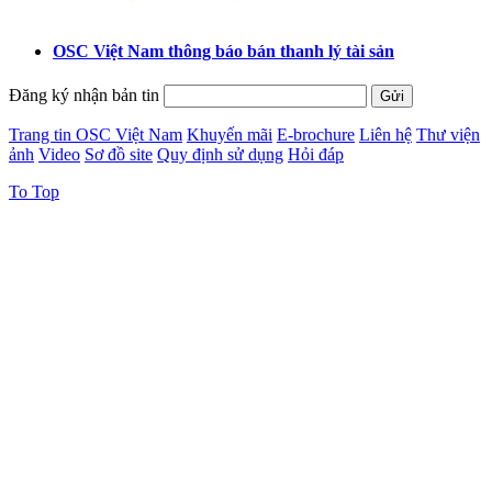
OSC Việt Nam thông báo bán thanh lý tài sản
Đăng ký nhận bản tin
Trang tin OSC Việt Nam
Khuyến mãi
E-brochure
Liên hệ
Thư viện
ảnh
Video
Sơ đồ site
Quy định sử dụng
Hỏi đáp
To Top