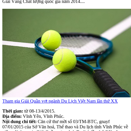
Giải Vàng Chất lượng quốc gia năm 2014....
Tham gia Giải Quần vợt ngành Du Lịch Việt Nam lần thứ XX
Thời gian:
từ 08-13/4/2015.
Địa điểm:
Vĩnh Yên, Vĩnh Phúc.
Nội dung chi tiết:
Căn cứ thư mời số 03/TM-BTC, gnayf
07/01/2015 của Sở Văn hoá, Thể thao và Du lịch tỉnh Vĩnh Phúc về