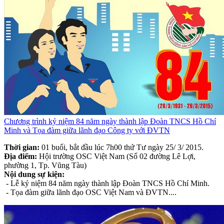
Chương trình kỷ niệm 84 năm ngày thành lập Đoàn TNCS Hồ Chí
Minh và Tọa đàm giữa lãnh đạo Công ty với ĐVTN
Thời gian:
01 buổi, bắt đầu lúc 7h00 thứ Tư ngày 25/ 3/ 2015.
Địa điểm:
Hội trường OSC Việt Nam (Số 02 đường Lê Lợi,
phường 1, Tp. Vũng Tàu)
Nội dung sự kiện:
- Lễ kỷ niệm 84 năm ngày thành lập Đoàn TNCS Hồ Chí Minh.
- Tọa đàm giữa lãnh đạo OSC Việt Nam và ĐVTN....