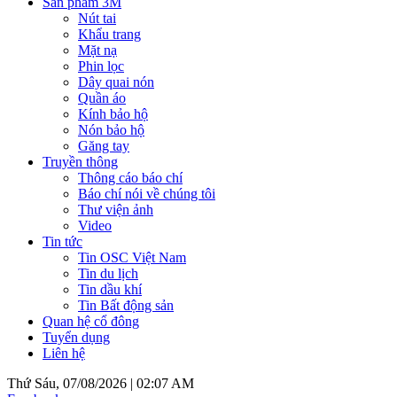
Sản phẩm 3M
Nút tai
Khẩu trang
Mặt nạ
Phin lọc
Dây quai nón
Quần áo
Kính bảo hộ
Nón bảo hộ
Găng tay
Truyền thông
Thông cáo báo chí
Báo chí nói về chúng tôi
Thư viện ảnh
Video
Tin tức
Tin OSC Việt Nam
Tin du lịch
Tin dầu khí
Tin Bất động sản
Quan hệ cổ đông
Tuyển dụng
Liên hệ
Thứ Sáu, 07/08/2026 |
02:07 AM