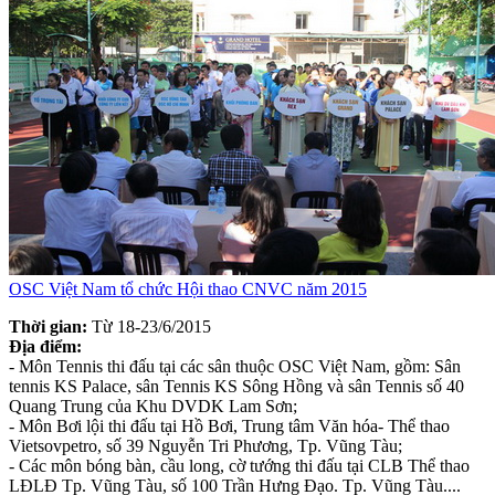
OSC Việt Nam tổ chức Hội thao CNVC năm 2015
Thời gian:
Từ 18-23/6/2015
Địa điểm:
- Môn Tennis thi đấu tại các sân thuộc OSC Việt Nam, gồm: Sân
tennis KS Palace, sân Tennis KS Sông Hồng và sân Tennis số 40
Quang Trung của Khu DVDK Lam Sơn;
- Môn Bơi lội thi đấu tại Hồ Bơi, Trung tâm Văn hóa- Thể thao
Vietsovpetro, số 39 Nguyễn Tri Phương, Tp. Vũng Tàu;
- Các môn bóng bàn, cầu long, cờ tướng thi đấu tại CLB Thể thao
LĐLĐ Tp. Vũng Tàu, số 100 Trần Hưng Đạo. Tp. Vũng Tàu....