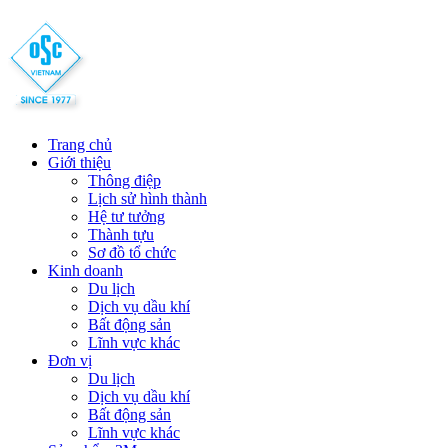
Trang chủ
Giới thiệu
Thông điệp
Lịch sử hình thành
Hệ tư tưởng
Thành tựu
Sơ đồ tổ chức
Kinh doanh
Du lịch
Dịch vụ dầu khí
Bất động sản
Lĩnh vực khác
Đơn vị
Du lịch
Dịch vụ dầu khí
Bất động sản
Lĩnh vực khác