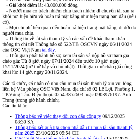
- Giá khởi điểm là: 43.000.000 đồng
- Người mua có trách nhiệm chịu trách nhiệm di chuyển tài sản ra
khỏi nơi hiện hữu và hoàn trả mặt bằng như hiện trạng ban đầu (nếu
có).
- Mọi chi phí liên quan đến hoàn trả hiện trạng mặt bằng, di dời do
người mua chịu.
- Thông tin về tài sản thanh lý và các vấn đề khác tham khảo
thông tin chi tiết Thông báo số 522/TB-OSCVN ngày 06/11/2024
của OSC Việt Nam
tại đây
.
- Thời gian phát hành hồ sơ, xem tài sản và nộp hồ sơ tham gia
chào giá: Từ 8 giờ, ngày 07/11/2024 đến trước 10 giờ, ngày
15/11/2024 (trừ thứ bảy và chủ nhật). Thời gian mở chào giá công
khai lúc 14 giờ, ngày 20/11/2024.
Các tổ chức, cá nhân có nhu cầu mua tài sản thanh lý xin vui lòng
liên hệ Văn phòng OSC Việt Nam, địa chỉ số 02 Lê Lợi, Phường 1,
TP.Vũng Tàu. Điện thoại: 0254.3852603 hoặc 0903976197- Anh
Trung (trong giờ hành chính).
Các tin khác
Thông báo về việc thay đổi con dấu công ty
09/12/2025
08:30 SA
Thông báo kết quả lựa chọn nhà đầu tư mua tài sản thanh lý
năm 2025
23/10/2025 05:54 CH
OSC Việt Nam thông báo bán thanh lý tài sản
15/10/2025