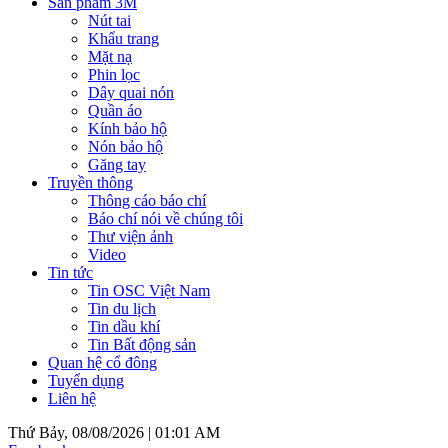
Sản phẩm 3M
Nút tai
Khẩu trang
Mặt nạ
Phin lọc
Dây quai nón
Quần áo
Kính bảo hộ
Nón bảo hộ
Găng tay
Truyền thông
Thông cáo báo chí
Báo chí nói về chúng tôi
Thư viện ảnh
Video
Tin tức
Tin OSC Việt Nam
Tin du lịch
Tin dầu khí
Tin Bất động sản
Quan hệ cổ đông
Tuyển dụng
Liên hệ
Thứ Bảy, 08/08/2026 |
01:01 AM