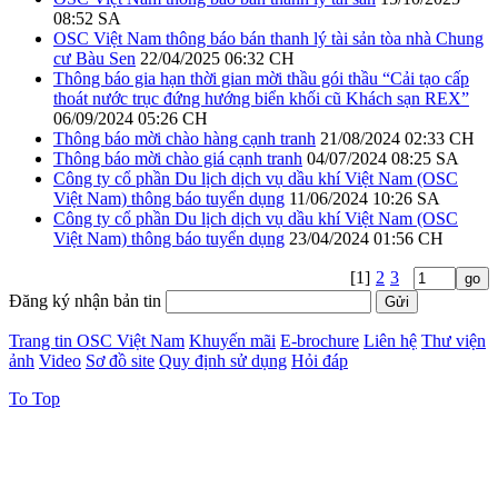
08:52 SA
OSC Việt Nam thông báo bán thanh lý tài sản tòa nhà Chung
cư Bàu Sen
22/04/2025 06:32 CH
Thông báo gia hạn thời gian mời thầu gói thầu “Cải tạo cấp
thoát nước trục đứng hướng biển khối cũ Khách sạn REX”
06/09/2024 05:26 CH
Thông báo mời chào hàng cạnh tranh
21/08/2024 02:33 CH
Thông báo mời chào giá cạnh tranh
04/07/2024 08:25 SA
Công ty cổ phần Du lịch dịch vụ dầu khí Việt Nam (OSC
Việt Nam) thông báo tuyển dụng
11/06/2024 10:26 SA
Công ty cổ phần Du lịch dịch vụ dầu khí Việt Nam (OSC
Việt Nam) thông báo tuyển dụng
23/04/2024 01:56 CH
[1]
2
3
Đăng ký nhận bản tin
Trang tin OSC Việt Nam
Khuyến mãi
E-brochure
Liên hệ
Thư viện
ảnh
Video
Sơ đồ site
Quy định sử dụng
Hỏi đáp
To Top