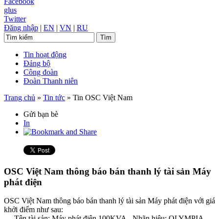
Facebook
glus
Twitter
Đăng nhập
|
EN
|
VN
|
RU
Tin hoạt động
Đảng bộ
Công đoàn
Đoàn Thanh niên
Trang chủ
»
Tin tức
»
Tin OSC Việt Nam
Gửi bạn bè
In
OSC Việt Nam thông báo bán thanh lý tài sản Máy
phát điện
OSC Việt Nam thông báo bán thanh lý tài sản Máy phát điện với giá
khởi điểm như sau:
- Tên tài sản: Máy phát điện 100KVA - Nhãn hiệu: OLYMPIA