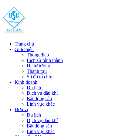
Trang chủ
Giới thiệu
Thông điệp
Lịch sử hình thành
Hệ tư tưởng
Thành tựu
Sơ đồ tổ chức
Kinh doanh
Du lịch
Dịch vụ dầu khí
Bất động sản
Lĩnh vực khác
Đơn vị
Du lịch
Dịch vụ dầu khí
Bất động sản
Lĩnh vực khác