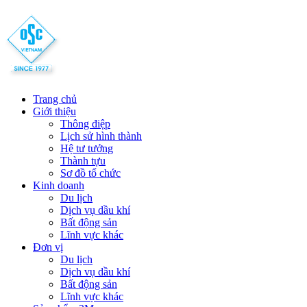
Trang chủ
Giới thiệu
Thông điệp
Lịch sử hình thành
Hệ tư tưởng
Thành tựu
Sơ đồ tổ chức
Kinh doanh
Du lịch
Dịch vụ dầu khí
Bất động sản
Lĩnh vực khác
Đơn vị
Du lịch
Dịch vụ dầu khí
Bất động sản
Lĩnh vực khác