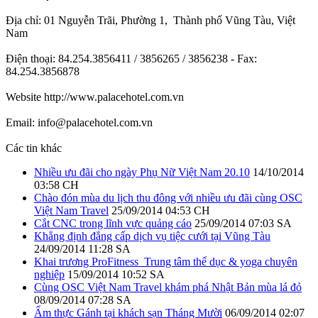
Địa chỉ: 01 Nguyễn Trãi, Phường 1, Thành phố Vũng Tàu, Việt
Nam
Điện thoại: 84.254.3856411 / 3856265 / 3856238 - Fax:
84.254.3856878
Website http://www.palacehotel.com.vn
Email: info@palacehotel.com.vn
Các tin khác
Nhiều ưu đãi cho ngày Phụ Nữ Việt Nam 20.10
14/10/2014
03:58 CH
Chào đón mùa du lịch thu đông với nhiều ưu đãi cùng OSC
Việt Nam Travel
25/09/2014 04:53 CH
Cắt CNC trong lĩnh vực quảng cáo
25/09/2014 07:03 SA
Khẳng định đẳng cấp dịch vụ tiệc cưới tại Vũng Tàu
24/09/2014 11:28 SA
Khai trương ProFitness_Trung tâm thể dục & yoga chuyên
nghiệp
15/09/2014 10:52 SA
Cùng OSC Việt Nam Travel khám phá Nhật Bản mùa lá đỏ
08/09/2014 07:28 SA
Ẩm thực Gánh tại khách sạn Tháng Mười
06/09/2014 02:07