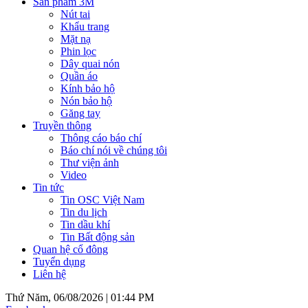
Sản phẩm 3M
Nút tai
Khẩu trang
Mặt nạ
Phin lọc
Dây quai nón
Quần áo
Kính bảo hộ
Nón bảo hộ
Găng tay
Truyền thông
Thông cáo báo chí
Báo chí nói về chúng tôi
Thư viện ảnh
Video
Tin tức
Tin OSC Việt Nam
Tin du lịch
Tin dầu khí
Tin Bất động sản
Quan hệ cổ đông
Tuyển dụng
Liên hệ
Thứ Năm, 06/08/2026 |
01:44 PM