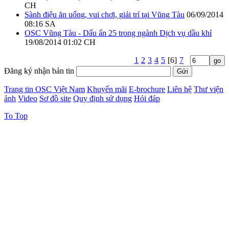
CH
Sành điệu ăn uống, vui chơi, giải trí tại Vũng Tàu
06/09/2014
08:16 SA
OSC Vũng Tàu - Dấu ấn 25 trong ngành Dịch vụ dầu khí
19/08/2014 01:02 CH
1
2
3
4
5
[6]
7
Đăng ký nhận bản tin
Trang tin OSC Việt Nam
Khuyến mãi
E-brochure
Liên hệ
Thư viện
ảnh
Video
Sơ đồ site
Quy định sử dụng
Hỏi đáp
To Top