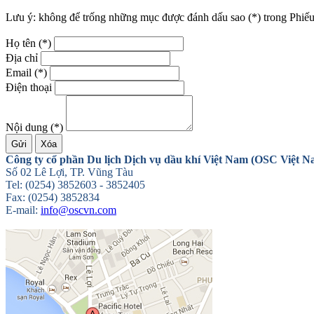
Lưu ý: không để trống những mục được đánh dấu sao (*) trong Phiế
Họ tên (*)
Địa chỉ
Email (*)
Điện thoại
Nội dung (*)
Công ty cổ phần Du lịch Dịch vụ dầu khí Việt Nam (OSC Việt N
Số 02 Lê Lợi, TP. Vũng Tàu
Tel: (0254) 3852603 - 3852405
Fax: (0254) 3852834
E-mail:
info@oscvn.com