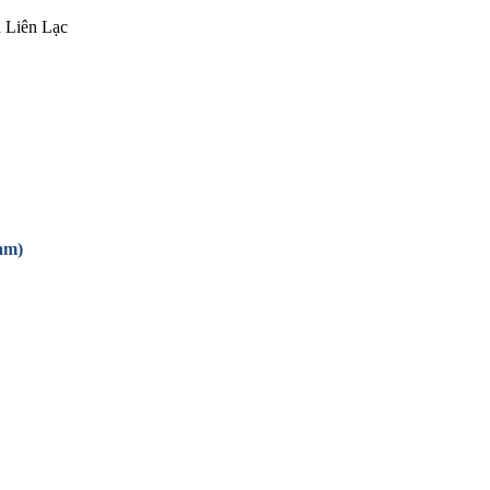
u Liên Lạc
am)