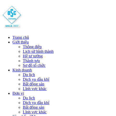
Trang chủ
Giới thiệu
Thông điệp
Lịch sử hình thành
Hệ tư tưởng
Thành tựu
Sơ đồ tổ chức
Kinh doanh
Du lịch
Dịch vụ dầu khí
Bất động sản
Lĩnh vực khác
Đơn vị
Du lịch
Dịch vụ dầu khí
Bất động sản
Lĩnh vực khác