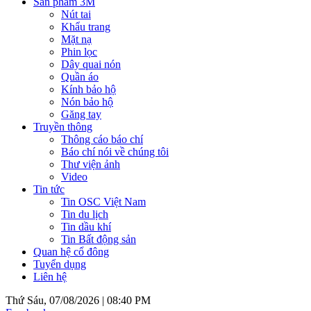
Sản phẩm 3M
Nút tai
Khẩu trang
Mặt nạ
Phin lọc
Dây quai nón
Quần áo
Kính bảo hộ
Nón bảo hộ
Găng tay
Truyền thông
Thông cáo báo chí
Báo chí nói về chúng tôi
Thư viện ảnh
Video
Tin tức
Tin OSC Việt Nam
Tin du lịch
Tin dầu khí
Tin Bất động sản
Quan hệ cổ đông
Tuyển dụng
Liên hệ
Thứ Sáu, 07/08/2026 |
08:40 PM