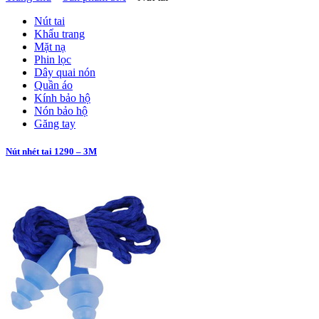
Nút tai
Khẩu trang
Mặt nạ
Phin lọc
Dây quai nón
Quần áo
Kính bảo hộ
Nón bảo hộ
Găng tay
Nút nhét tai 1290 – 3M