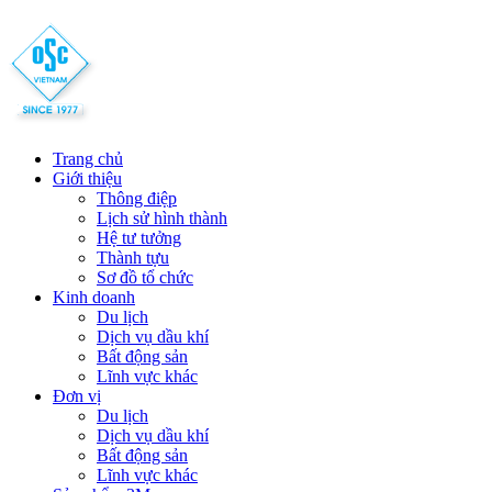
Trang chủ
Giới thiệu
Thông điệp
Lịch sử hình thành
Hệ tư tưởng
Thành tựu
Sơ đồ tổ chức
Kinh doanh
Du lịch
Dịch vụ dầu khí
Bất động sản
Lĩnh vực khác
Đơn vị
Du lịch
Dịch vụ dầu khí
Bất động sản
Lĩnh vực khác