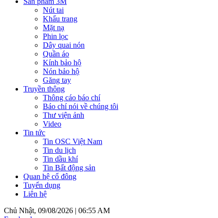
Sản phẩm 3M
Nút tai
Khẩu trang
Mặt nạ
Phin lọc
Dây quai nón
Quần áo
Kính bảo hộ
Nón bảo hộ
Găng tay
Truyền thông
Thông cáo báo chí
Báo chí nói về chúng tôi
Thư viện ảnh
Video
Tin tức
Tin OSC Việt Nam
Tin du lịch
Tin dầu khí
Tin Bất động sản
Quan hệ cổ đông
Tuyển dụng
Liên hệ
Chủ Nhật, 09/08/2026 |
06:55 AM