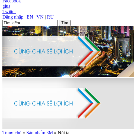
Facebook
glus
Twitter
Đăng nhập
|
EN
|
VN
|
RU
Trang chủ
»
Sản phẩm 3M
»
Nút tai