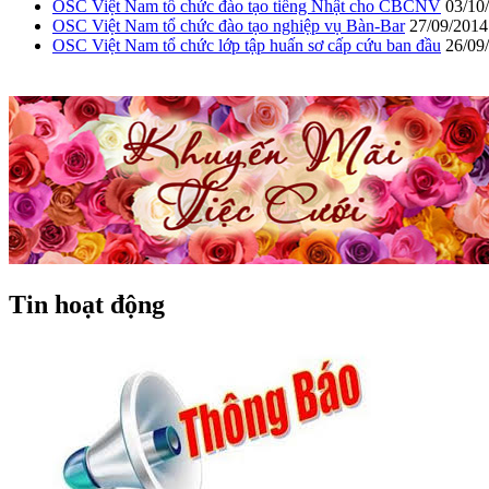
OSC Việt Nam tổ chức đào tạo tiếng Nhật cho CBCNV
03/10
OSC Việt Nam tổ chức đào tạo nghiệp vụ Bàn-Bar
27/09/2014
OSC Việt Nam tổ chức lớp tập huấn sơ cấp cứu ban đầu
26/09
Tin hoạt động