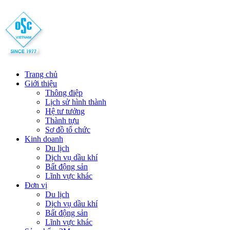
Trang chủ
Giới thiệu
Thông điệp
Lịch sử hình thành
Hệ tư tưởng
Thành tựu
Sơ đồ tổ chức
Kinh doanh
Du lịch
Dịch vụ dầu khí
Bất động sản
Lĩnh vực khác
Đơn vị
Du lịch
Dịch vụ dầu khí
Bất động sản
Lĩnh vực khác