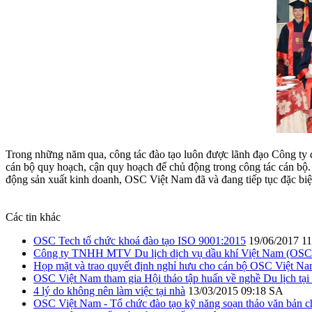
Trong những năm qua, công tác đào tạo luôn được lãnh đạo Công ty 
cán bộ quy hoạch, cận quy hoạch để chủ động trong công tác cán bộ. 
động sản xuất kinh doanh, OSC Việt Nam đã và đang tiếp tục đặc biệ
Các tin khác
OSC Tech tổ chức khoá đào tạo ISO 9001:2015
19/06/2017 1
Công ty TNHH MTV Du lịch dịch vụ dầu khí Việt Nam (OSC 
Họp mặt và trao quyết định nghỉ hưu cho cán bộ OSC Việt N
OSC Việt Nam tham gia Hội thảo tập huấn về nghề Du lịch t
4 lý do không nên làm việc tại nhà
13/03/2015 09:18 SA
OSC Việt Nam - Tổ chức đào tạo kỹ năng soạn thảo văn bả