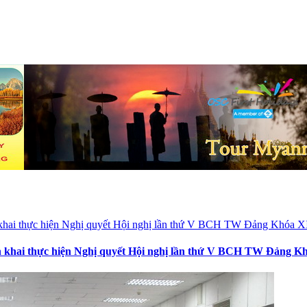
iển khai thực hiện Nghị quyết Hội nghị lần thứ V BCH TW Đảng K