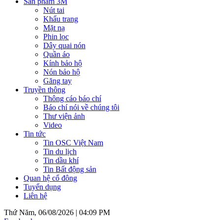
Sản phẩm 3M
Nút tai
Khẩu trang
Mặt nạ
Phin lọc
Dây quai nón
Quần áo
Kính bảo hộ
Nón bảo hộ
Găng tay
Truyền thông
Thông cáo báo chí
Báo chí nói về chúng tôi
Thư viện ảnh
Video
Tin tức
Tin OSC Việt Nam
Tin du lịch
Tin dầu khí
Tin Bất động sản
Quan hệ cổ đông
Tuyển dụng
Liên hệ
Thứ Năm, 06/08/2026 |
04:09 PM