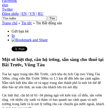
Facebook
glus
Twitter
Đăng nhập
|
EN
|
VN
|
RU
Trang chủ
»
Tin tức
»
Tin Bất động sản
Gửi bạn bè
In
Một số biệt thự, căn hộ trống, sẵn sàng cho thuê tại
Bãi Trước, Vũng Tàu
Toạ lạc ngay trung tâm Bãi Trước, cách khu du lịch Cáp treo Vũng Tàu
500m, công viên Bãi Trước 500m và 1,5 km để đến bến tàu cánh ngầm .
Nằm tách biệt khu dân cư và ngay trung tâm thành phố là một lợi thế để
đảm bảo sự yên tĩnh, an toàn cho khách lưu trú nơi đây.
Các biệt thự, căn hộ từ 01- 04 phòng ngủ với kiến trúc cổ điển, sân vườn
rộng với nhiều cây xanh và thảm cỏ bao quanh tạo cảnh quan và môi
trường trong lành và là nơi lý tưởng cho các chuyên gia nước ngoài, khách