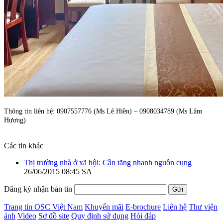
Thông tin liên hệ: 0907557776 (Ms Lê Hiền) – 0908034789 (Ms Lâm
Hương)
Các tin khác
Thị trường nhà ở xã hội: Cần tăng nhanh nguồn cung
26/06/2015 08:45 SA
Đăng ký nhận bản tin
Trang tin OSC Việt Nam
Khuyến mãi
E-brochure
Liên hệ
Thư viện
ảnh
Video
Sơ đồ site
Quy định sử dụng
Hỏi đáp