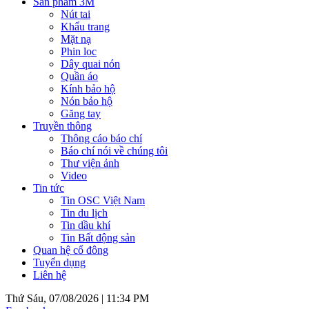
Sản phẩm 3M
Nút tai
Khẩu trang
Mặt nạ
Phin lọc
Dây quai nón
Quần áo
Kính bảo hộ
Nón bảo hộ
Găng tay
Truyền thông
Thông cáo báo chí
Báo chí nói về chúng tôi
Thư viện ảnh
Video
Tin tức
Tin OSC Việt Nam
Tin du lịch
Tin dầu khí
Tin Bất động sản
Quan hệ cổ đông
Tuyển dụng
Liên hệ
Thứ Sáu, 07/08/2026 |
11:34 PM