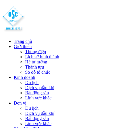
Trang chủ
Giới thiệu
Thông điệp
Lịch sử hình thành
Hệ tư tưởng
Thành tựu
Sơ đồ tổ chức
Kinh doanh
Du lịch
Dịch vụ dầu khí
Bất động sản
Lĩnh vực khác
Đơn vị
Du lịch
Dịch vụ dầu khí
Bất động sản
Lĩnh vực khác