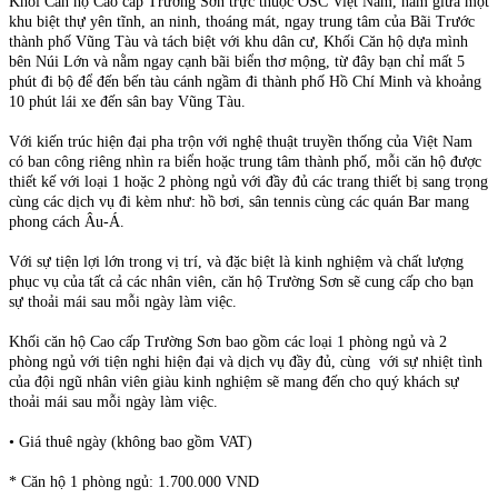
Khối Căn hộ Cao cấp Trường Sơn trực thuộc OSC Việt Nam, nằm giữa một
khu biệt thự yên tĩnh, an ninh, thoáng mát, ngay trung tâm của Bãi Trước
thành phố Vũng Tàu và tách biệt với khu dân cư, Khối Căn hộ dựa mình
bên Núi Lớn và nằm ngay cạnh bãi biển thơ mộng, từ đây bạn chỉ mất 5
phút đi bộ để đến bến tàu cánh ngầm đi thành phố Hồ Chí Minh và khoảng
10 phút lái xe đến sân bay Vũng Tàu.
Với kiến trúc hiện đại pha trộn với nghệ thuật truyền thống của Việt Nam
có ban công riêng nhìn ra biển hoặc trung tâm thành phố, mỗi căn hộ được
thiết kế với loại 1 hoặc 2 phòng ngủ với đầy đủ các trang thiết bị sang trọng
cùng các dịch vụ đi kèm như: hồ bơi, sân tennis cùng các quán Bar mang
phong cách Âu-Á.
Với sự tiện lợi lớn trong vị trí, và đặc biệt là kinh nghiệm và chất lượng
phục vụ của tất cả các nhân viên, căn hộ Trường Sơn sẽ cung cấp cho bạn
sự thoải mái sau mỗi ngày làm việc.
Khối căn hộ Cao cấp Trường Sơn bao gồm các loại 1 phòng ngủ và 2
phòng ngủ với tiện nghi hiện đại và dịch vụ đầy đủ, cùng với sự nhiệt tình
của đội ngũ nhân viên giàu kinh nghiệm sẽ mang đến cho quý khách sự
thoải mái sau mỗi ngày làm việc.
• Giá thuê ngày (không bao gồm VAT)
* Căn hộ 1 phòng ngủ: 1.700.000 VND