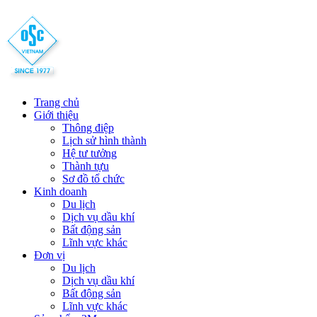
Trang chủ
Giới thiệu
Thông điệp
Lịch sử hình thành
Hệ tư tưởng
Thành tựu
Sơ đồ tổ chức
Kinh doanh
Du lịch
Dịch vụ dầu khí
Bất động sản
Lĩnh vực khác
Đơn vị
Du lịch
Dịch vụ dầu khí
Bất động sản
Lĩnh vực khác