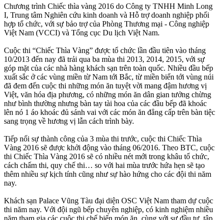
Chương trình Chiếc thìa vàng 2016 do Công ty TNHH Minh Long
I, Trung tâm Nghiên cứu kinh doanh và Hỗ trợ doanh nghiệp phối
hợp tổ chức, với sự bảo trợ của Phòng Thương mại - Công nghiệp
Việt Nam (VCCI) và Tổng cục Du lịch Việt Nam.
Cuộc thi “Chiếc Thìa Vàng” được tổ chức lần đầu tiên vào tháng
10/2013 đến nay đã trải qua ba mùa thi 2013, 2014, 2015, với sự
góp mặt của các nhà hàng khách sạn trên toàn quốc. Nhiều đầu bếp
xuất sắc ở các vùng miền từ Nam tới Bắc, từ miền biển tới vùng núi
đã đem đến cuộc thi những món ăn tuyệt vời mang đậm hương vị
Việt, văn hóa địa phương, có những món ăn dân gian tưởng chừng
như bình thường nhưng bàn tay tài hoa của các đầu bếp đã khoác
lên nó 1 áo khoác đủ sánh vai với các món ăn đẳng cấp trên bàn tiệc
sang trọng về hương vị lẫn cách trình bày.
Tiếp nối sự thành công của 3 mùa thi trước, cuộc thi Chiếc Thìa
Vàng 2016 sẽ được khởi động vào tháng 06/2016. Theo BTC, cuộc
thi Chiếc Thìa Vàng 2016 sẽ có nhiều nét mới trong khâu tổ chức,
cách chấm thi, quy chế thi… so với hai mùa trước hứa hẹn sẽ tạo
thêm nhiều sự kịch tính cũng như sự hào hứng cho các đội thi năm
nay.
Khách sạn Palace Vũng Tàu đại diện OSC Việt Nam tham dự cuộc
thi năm nay. Với đội ngũ bếp chuyên nghiệp, có kinh nghiệm nhiều
năm tham gia các cuộc thi chế biến món ăn, cùng với sự đầu tư, tập