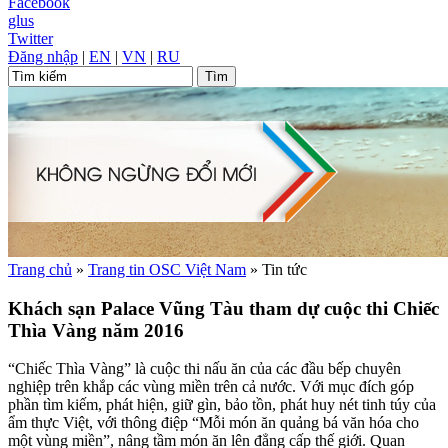
Facebook
glus
Twitter
Đăng nhập
|
EN
|
VN
|
RU
Trang chủ
»
Trang tin OSC Việt Nam
»
Tin tức
Khách sạn Palace Vũng Tàu tham dự cuộc thi Chiếc
Thìa Vàng năm 2016
“Chiếc Thìa Vàng” là cuộc thi nấu ăn của các đầu bếp chuyên
nghiệp trên khắp các vùng miền trên cả nước. Với mục đích góp
phần tìm kiếm, phát hiện, giữ gìn, bảo tồn, phát huy nét tinh túy của
ẩm thực Việt, với thông điệp “Mỗi món ăn quảng bá văn hóa cho
một vùng miền”, nâng tầm món ăn lên đẳng cấp thế giới. Quan