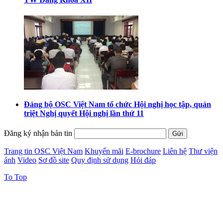
Đảng bộ OSC Việt Nam tổ chức Hội nghị học tập, quán
triệt Nghị quyết Hội nghị lần thứ 11
Đăng ký nhận bản tin
Trang tin OSC Việt Nam
Khuyến mãi
E-brochure
Liên hệ
Thư viện
ảnh
Video
Sơ đồ site
Quy định sử dụng
Hỏi đáp
To Top