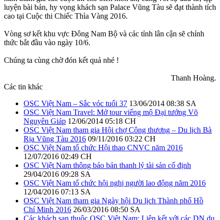
luyện bài bản, hy vọng khách sạn Palace Vũng Tàu sẽ đạt thành tích
cao tại Cuộc thi Chiếc Thìa Vàng 2016.
Vòng sơ kết khu vực Đông Nam Bộ và các tỉnh lân cận sẽ chính
thức bắt đầu vào ngày 10/6.
Chúng ta cùng chờ đón kết quả nhé !
Thanh Hoàng.
Các tin khác
OSC Việt Nam – Sắc vóc tuổi 37
13/06/2014 08:38 SA
OSC Việt Nam Travel: Mở tour viếng mộ Đại tướng Võ
Nguyên Giáp
12/06/2014 05:18 CH
OSC Việt Nam tham gia Hội chợ Công thương – Du lịch Bà
Rịa Vũng Tàu 2016
09/11/2016 03:22 CH
OSC Việt Nam tổ chức Hội thao CNVC năm 2016
12/07/2016 02:49 CH
OSC Việt Nam thông báo bán thanh lý tài sản cố định
29/04/2016 09:28 SA
OSC Việt Nam tổ chức hội nghị người lao động năm 2016
12/04/2016 07:13 SA
OSC Việt Nam tham gia Ngày hội Du lịch Thành phố Hồ
Chí Minh 2016
26/03/2016 08:50 SA
Các khách sạn thuộc OSC Việt Nam: Liên kết với các DN du