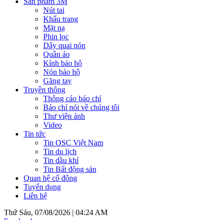
Sản phẩm 3M
Nút tai
Khẩu trang
Mặt nạ
Phin lọc
Dây quai nón
Quần áo
Kính bảo hộ
Nón bảo hộ
Găng tay
Truyền thông
Thông cáo báo chí
Báo chí nói về chúng tôi
Thư viện ảnh
Video
Tin tức
Tin OSC Việt Nam
Tin du lịch
Tin dầu khí
Tin Bất động sản
Quan hệ cổ đông
Tuyển dụng
Liên hệ
Thứ Sáu, 07/08/2026 |
04:24 AM