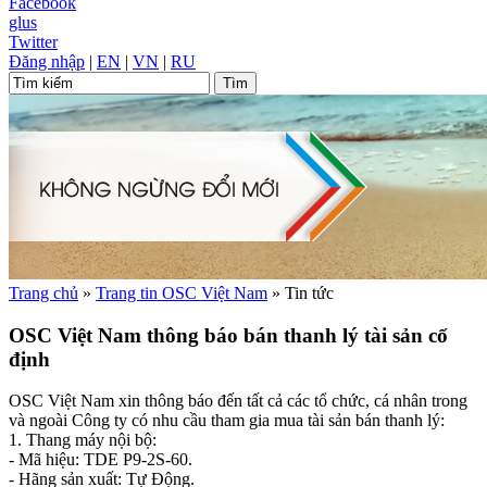
Facebook
glus
Twitter
Đăng nhập
|
EN
|
VN
|
RU
Trang chủ
»
Trang tin OSC Việt Nam
»
Tin tức
OSC Việt Nam thông báo bán thanh lý tài sản cố
định
OSC Việt Nam xin thông báo đến tất cả các tổ chức, cá nhân trong
và ngoài Công ty có nhu cầu tham gia mua tài sản bán thanh lý:
1. Thang máy nội bộ:
- Mã hiệu: TDE P9-2S-60.
- Hãng sản xuất: Tự Động.