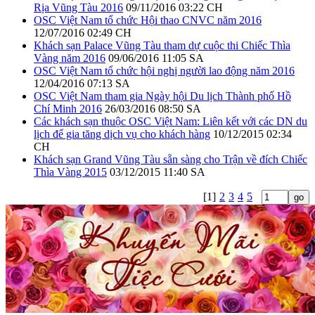
Rịa Vũng Tàu 2016
09/11/2016 03:22 CH
OSC Việt Nam tổ chức Hội thao CNVC năm 2016
12/07/2016 02:49 CH
Khách sạn Palace Vũng Tàu tham dự cuộc thi Chiếc Thìa
Vàng năm 2016
09/06/2016 11:05 SA
OSC Việt Nam tổ chức hội nghị người lao động năm 2016
12/04/2016 07:13 SA
OSC Việt Nam tham gia Ngày hội Du lịch Thành phố Hồ
Chí Minh 2016
26/03/2016 08:50 SA
Các khách sạn thuộc OSC Việt Nam: Liên kết với các DN du
lịch để gia tăng dịch vụ cho khách hàng
10/12/2015 02:34
CH
Khách sạn Grand Vũng Tàu sẵn sàng cho Trận về đích Chiếc
Thìa Vàng 2015
03/12/2015 11:40 SA
[1]
2
3
4
5