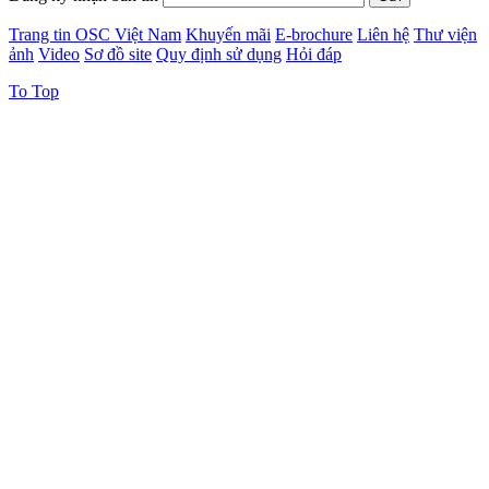
Trang tin OSC Việt Nam
Khuyến mãi
E-brochure
Liên hệ
Thư viện
ảnh
Video
Sơ đồ site
Quy định sử dụng
Hỏi đáp
To Top