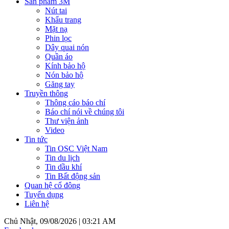
Sản phẩm 3M
Nút tai
Khẩu trang
Mặt nạ
Phin lọc
Dây quai nón
Quần áo
Kính bảo hộ
Nón bảo hộ
Găng tay
Truyền thông
Thông cáo báo chí
Báo chí nói về chúng tôi
Thư viện ảnh
Video
Tin tức
Tin OSC Việt Nam
Tin du lịch
Tin dầu khí
Tin Bất động sản
Quan hệ cổ đông
Tuyển dụng
Liên hệ
Chủ Nhật, 09/08/2026 |
03:21 AM