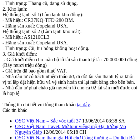
- Tình trạng: Thang cũ, đang sử dụng.
2. Kho lạnh:
Hệ thống lạnh số 1(Làm lạnh kho đông):
- Mã hiệu: CR37KQ-TFD-280 BM.
- Hãng sản xuất: Copeland USA.
Hệ thống lạnh số 2 (Làm lạnh kho mát):
- Mã hiệu: AS1210CL3
- Hãng sản xuất: Copeland USA.
- Tình trạng: Cũ, hư hỏng không hoạt động.
3. Giá khởi điểm:
- Giá khởi điểm cho toàn bộ lô tài sản thanh lý là : 70.000.000 đồng
(Bảy mươi triệu đồng)
- Giá trên đã bao gồm thuế VAT.
- Nhà đầu tư có trách nhiệm tháo dỡ, di dời tài sản thanh lý ra khỏi
vị trí lắp đặt hiện hữu và vệ sinh hoàn trả lại mặt bằng cho bên bán.
- Nhà đầu tư phải chào giá nguyên lô cho cả 02 tài sản mới được coi
là hợp lệ.
Thông tin chi tiết vui lòng tham khảo
tại đây
.
Các tin khác
OSC Việt Nam – Sắc vóc tuổi 37
13/06/2014 08:38 SA
OSC Việt Nam Travel: Mở tour viếng mộ Đại tướng Võ
Nguyên Giáp
12/06/2014 05:18 CH
OSC Việt Nam tham gia Hội chợ Công thương – Du lịch Bà