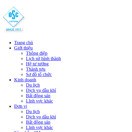
Trang chủ
Giới thiệu
Thông điệp
Lịch sử hình thành
Hệ tư tưởng
Thành tựu
Sơ đồ tổ chức
Kinh doanh
Du lịch
Dịch vụ dầu khí
Bất động sản
Lĩnh vực khác
Đơn vị
Du lịch
Dịch vụ dầu khí
Bất động sản
Lĩnh vực khác