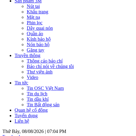
Sản phẩm 3M
Nút tai
Khẩu trang
Mặt nạ
Phin lọc
Dây quai nón
Quần áo
Kính bảo hộ
Nón bảo hộ
Găng tay
Truyền thông
Thông cáo báo chí
Báo chí nói về chúng tôi
Thư viện ảnh
Video
Tin tức
Tin OSC Việt Nam
Tin du lịch
Tin dầu khí
Tin Bất động sản
Quan hệ cổ đông
Tuyển dụng
Liên hệ
Thứ Bảy, 08/08/2026 |
07:04 PM