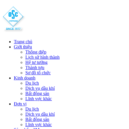
Trang chủ
Giới thiệu
Thông điệp
Lịch sử hình thành
Hệ tư tưởng
Thành tựu
Sơ đồ tổ chức
Kinh doanh
Du lịch
Dịch vụ dầu khí
Bất động sản
Lĩnh vực khác
Đơn vị
Du lịch
Dịch vụ dầu khí
Bất động sản
Lĩnh vực khác