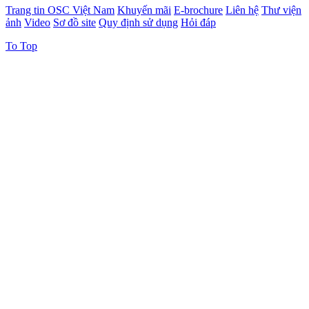
Trang tin OSC Việt Nam
Khuyến mãi
E-brochure
Liên hệ
Thư viện
ảnh
Video
Sơ đồ site
Quy định sử dụng
Hỏi đáp
To Top