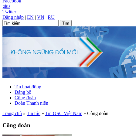
Facebook
glus
Twitter
Đăng nhập
|
EN
|
VN
|
RU
Tin hoạt động
Đảng bộ
Công đoàn
Đoàn Thanh niên
Trang chủ
»
Tin tức
»
Tin OSC Việt Nam
»
Công đoàn
Công đoàn