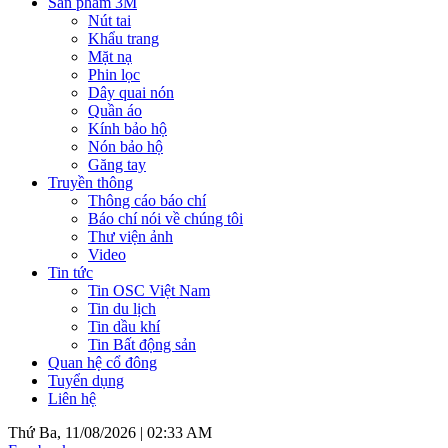
Sản phẩm 3M
Nút tai
Khẩu trang
Mặt nạ
Phin lọc
Dây quai nón
Quần áo
Kính bảo hộ
Nón bảo hộ
Găng tay
Truyền thông
Thông cáo báo chí
Báo chí nói về chúng tôi
Thư viện ảnh
Video
Tin tức
Tin OSC Việt Nam
Tin du lịch
Tin dầu khí
Tin Bất động sản
Quan hệ cổ đông
Tuyển dụng
Liên hệ
Thứ Ba, 11/08/2026 |
02:33 AM