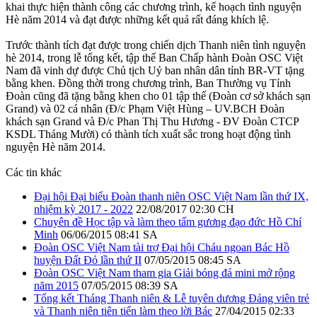
khai thực hiện thành công các chương trình, kế hoạch tình nguyện
Hè năm 2014 và đạt được những kết quả rất đáng khích lệ.
Trước thành tích đạt được trong chiến dịch Thanh niên tình nguyện
hè 2014, trong lễ tổng kết, tập thể Ban Chấp hành Đoàn OSC Việt
Nam đã vinh dự được Chủ tịch Uỷ ban nhân dân tỉnh BR-VT tặng
bằng khen. Đồng thời trong chương trình, Ban Thường vụ Tỉnh
Đoàn cũng đã tặng bằng khen cho 01 tập thể (Đoàn cơ sở khách sạn
Grand) và 02 cá nhân (Đ/c Phạm Việt Hùng – UV.BCH Đoàn
khách sạn Grand và Đ/c Phan Thị Thu Hương - ĐV Đoàn CTCP
KSDL Tháng Mười) có thành tích xuất sắc trong hoạt động tình
nguyện Hè năm 2014.
Các tin khác
Đại hội Đại biểu Đoàn thanh niên OSC Việt Nam lần thứ IX,
nhiệm kỳ 2017 - 2022
22/08/2017 02:30 CH
Chuyên đề Học tập và làm theo tấm gương đạo đức Hồ Chí
Minh
06/06/2015 08:41 SA
Đoàn OSC Việt Nam tài trợ Đại hội Cháu ngoan Bác Hồ
huyện Đất Đỏ lần thứ II
07/05/2015 08:45 SA
Đoàn OSC Việt Nam tham gia Giải bóng đá mini mở rộng
năm 2015
07/05/2015 08:39 SA
Tổng kết Tháng Thanh niên & Lễ tuyên dương Đảng viên trẻ
và Thanh niên tiên tiến làm theo lời Bác
27/04/2015 02:33