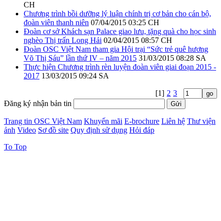
CH
Chương trình bồi dưỡng lý luận chính trị cơ bản cho cán bộ,
đoàn viên thanh niên
07/04/2015 03:25 CH
Đoàn cơ sở Khách sạn Palace giao lưu, tặng quà cho học sinh
nghèo Thị trấn Long Hải
02/04/2015 08:57 CH
Đoàn OSC Việt Nam tham gia Hội trại “Sức trẻ quê hương
Võ Thị Sáu” lần thứ IV – năm 2015
31/03/2015 08:28 SA
Thực hiện Chương trình rèn luyện đoàn viên giai đoạn 2015 -
2017
13/03/2015 09:24 SA
[1]
2
3
Đăng ký nhận bản tin
Trang tin OSC Việt Nam
Khuyến mãi
E-brochure
Liên hệ
Thư viện
ảnh
Video
Sơ đồ site
Quy định sử dụng
Hỏi đáp
To Top