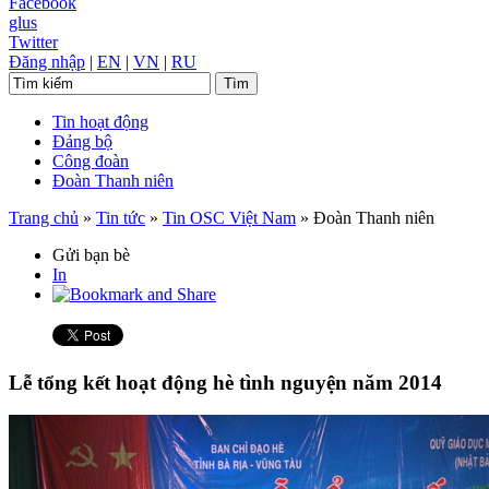
Facebook
glus
Twitter
Đăng nhập
|
EN
|
VN
|
RU
Tin hoạt động
Đảng bộ
Công đoàn
Đoàn Thanh niên
Trang chủ
»
Tin tức
»
Tin OSC Việt Nam
»
Đoàn Thanh niên
Gửi bạn bè
In
Lễ tổng kết hoạt động hè tình nguyện năm 2014