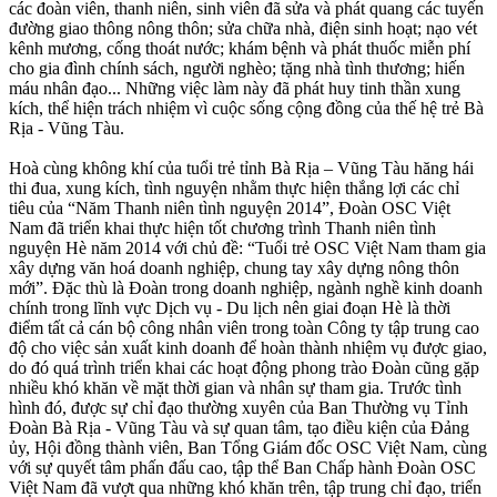
các đoàn viên, thanh niên, sinh viên đã sửa và phát quang các tuyến
đường giao thông nông thôn; sửa chữa nhà, điện sinh hoạt; nạo vét
kênh mương, cống thoát nước; khám bệnh và phát thuốc miễn phí
cho gia đình chính sách, người nghèo; tặng nhà tình thương; hiến
máu nhân đạo... Những việc làm này đã phát huy tinh thần xung
kích, thể hiện trách nhiệm vì cuộc sống cộng đồng của thế hệ trẻ Bà
Rịa - Vũng Tàu.
Hoà cùng không khí của tuổi trẻ tỉnh Bà Rịa – Vũng Tàu hăng hái
thi đua, xung kích, tình nguyện nhằm thực hiện thắng lợi các chỉ
tiêu của “Năm Thanh niên tình nguyện 2014”, Đoàn OSC Việt
Nam đã triển khai thực hiện tốt chương trình Thanh niên tình
nguyện Hè năm 2014 với chủ đề: “Tuổi trẻ OSC Việt Nam tham gia
xây dựng văn hoá doanh nghiệp, chung tay xây dựng nông thôn
mới”. Đặc thù là Đoàn trong doanh nghiệp, ngành nghề kinh doanh
chính trong lĩnh vực Dịch vụ - Du lịch nên giai đoạn Hè là thời
điểm tất cả cán bộ công nhân viên trong toàn Công ty tập trung cao
độ cho việc sản xuất kinh doanh để hoàn thành nhiệm vụ được giao,
do đó quá trình triển khai các hoạt động phong trào Đoàn cũng gặp
nhiều khó khăn về mặt thời gian và nhân sự tham gia. Trước tình
hình đó, được sự chỉ đạo thường xuyên của Ban Thường vụ Tỉnh
Đoàn Bà Rịa - Vũng Tàu và sự quan tâm, tạo điều kiện của Đảng
ủy, Hội đồng thành viên, Ban Tổng Giám đốc OSC Việt Nam, cùng
với sự quyết tâm phấn đấu cao, tập thể Ban Chấp hành Đoàn OSC
Việt Nam đã vượt qua những khó khăn trên, tập trung chỉ đạo, triển