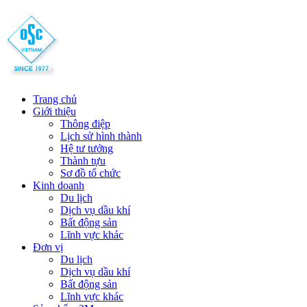
Trang chủ
Giới thiệu
Thông điệp
Lịch sử hình thành
Hệ tư tưởng
Thành tựu
Sơ đồ tổ chức
Kinh doanh
Du lịch
Dịch vụ dầu khí
Bất động sản
Lĩnh vực khác
Đơn vị
Du lịch
Dịch vụ dầu khí
Bất động sản
Lĩnh vực khác