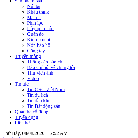
Sản phẩm 3M
Nút tai
Khẩu trang
Mặt nạ
Phin lọc
Dây quai nón
Quần áo
Kính bảo hộ
Nón bảo hộ
Găng tay
Truyền thông
Thông cáo báo chí
Báo chí nói về chúng tôi
Thư viện ảnh
Video
Tin tức
Tin OSC Việt Nam
Tin du lịch
Tin dầu khí
Tin Bất động sản
Quan hệ cổ đông
Tuyển dụng
Liên hệ
Thứ Bảy, 08/08/2026 |
12:52 AM