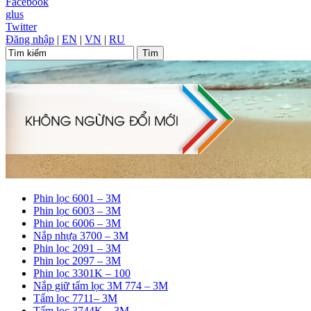
Facebook
glus
Twitter
Đăng nhập
|
EN
|
VN
|
RU
Phin lọc 6001 – 3M
Phin lọc 6003 – 3M
Phin lọc 6006 – 3M
Nắp nhựa 3700 – 3M
Phin lọc 2091 – 3M
Phin lọc 2097 – 3M
Phin lọc 3301K – 100
Nắp giữ tấm lọc 3M 774 – 3M
Tấm lọc 7711– 3M
Tấm lọc 3744K – 3M