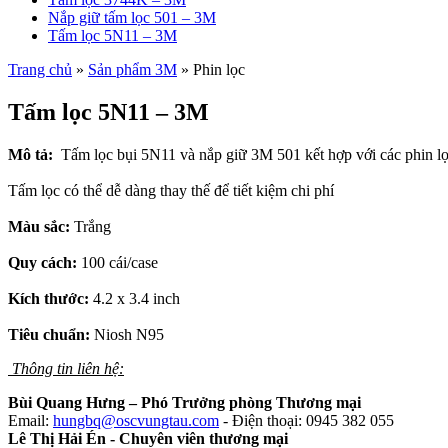
Nắp giữ tấm lọc 501 – 3M
Tấm lọc 5N11 – 3M
Trang chủ
»
Sản phẩm 3M
»
Phin lọc
Tấm lọc 5N11 – 3M
Mô tả:
Tấm lọc bụi 5N11 và nắp giữ 3M 501 kết hợp với các phin lọc
Tấm lọc có thể dễ dàng thay thế để tiết kiệm chi phí
Màu sắc:
Trắng
Quy cách:
100 cái/case
Kích thước:
4.2 x 3.4 inch
Tiêu chuẩn:
Niosh N95
Thông tin liên hệ:
Bùi Quang Hưng – Phó Trưởng phòng Thương mại
Email:
hungbq@oscvungtau.com
- Điện thoại: 0945 382 055
Lê Thị Hải Én - Chuyên viên thương mại