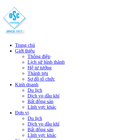
Trang chủ
Giới thiệu
Thông điệp
Lịch sử hình thành
Hệ tư tưởng
Thành tựu
Sơ đồ tổ chức
Kinh doanh
Du lịch
Dịch vụ dầu khí
Bất động sản
Lĩnh vực khác
Đơn vị
Du lịch
Dịch vụ dầu khí
Bất động sản
Lĩnh vực khác