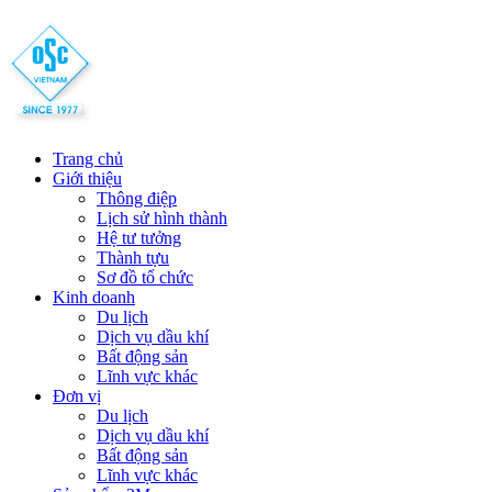
Trang chủ
Giới thiệu
Thông điệp
Lịch sử hình thành
Hệ tư tưởng
Thành tựu
Sơ đồ tổ chức
Kinh doanh
Du lịch
Dịch vụ dầu khí
Bất động sản
Lĩnh vực khác
Đơn vị
Du lịch
Dịch vụ dầu khí
Bất động sản
Lĩnh vực khác