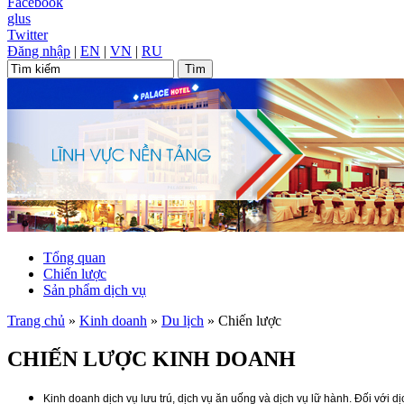
Facebook
glus
Twitter
Đăng nhập
|
EN
|
VN
|
RU
Tổng quan
Chiến lược
Sản phẩm dịch vụ
Trang chủ
»
Kinh doanh
»
Du lịch
»
Chiến lược
CHIẾN LƯỢC KINH DOANH
Kinh doanh dịch vụ lưu trú, dịch vụ ăn uống và dịch vụ lữ hành. Đối với dị