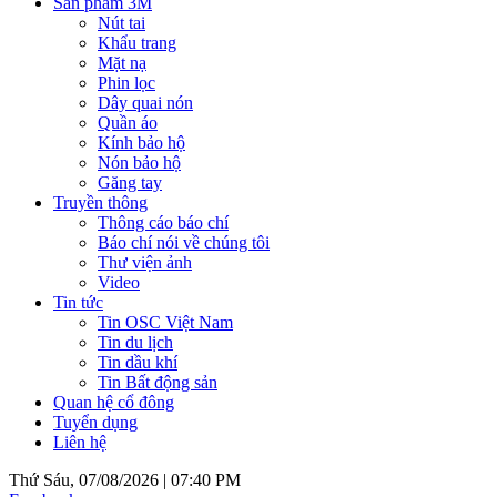
Sản phẩm 3M
Nút tai
Khẩu trang
Mặt nạ
Phin lọc
Dây quai nón
Quần áo
Kính bảo hộ
Nón bảo hộ
Găng tay
Truyền thông
Thông cáo báo chí
Báo chí nói về chúng tôi
Thư viện ảnh
Video
Tin tức
Tin OSC Việt Nam
Tin du lịch
Tin dầu khí
Tin Bất động sản
Quan hệ cổ đông
Tuyển dụng
Liên hệ
Thứ Sáu, 07/08/2026 |
07:40 PM