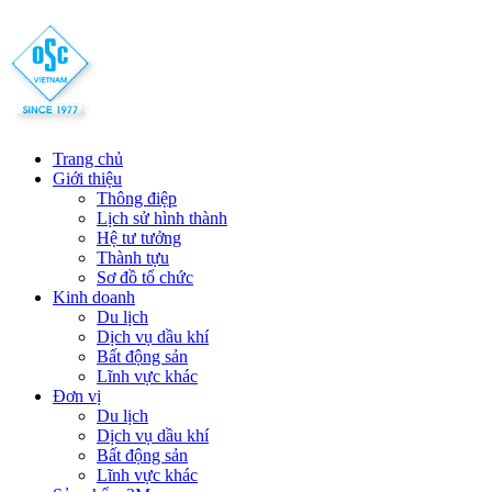
Trang chủ
Giới thiệu
Thông điệp
Lịch sử hình thành
Hệ tư tưởng
Thành tựu
Sơ đồ tổ chức
Kinh doanh
Du lịch
Dịch vụ dầu khí
Bất động sản
Lĩnh vực khác
Đơn vị
Du lịch
Dịch vụ dầu khí
Bất động sản
Lĩnh vực khác