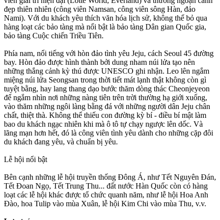
viên giải trí hiện đại (Lotte World, Everland) và thưởng ngoạn cảnh
đẹp thiên nhiên (công viên Namsan, công viên sông Hàn, đảo
Nami). Với du khách yêu thích văn hóa lịch sử, không thể bỏ qua
hàng loạt các bảo tàng mà nổi bật là bảo tàng Dân gian Quốc gia,
bảo tàng Cuộc chiến Triều Tiên.
Phía nam, nổi tiếng với hòn đảo tình yêu Jeju, cách Seoul 45 đường
bay. Hòn đảo được hình thành bởi dung nham núi lửa tạo nên
những thắng cảnh kỳ thú được UNESCO ghi nhận. Leo lên ngắm
miệng núi lửa Seongsan trong thời tiết mát lạnh thật không còn gì
tuyệt bằng, hay lang thang dạo bước thăm dòng thác Cheonjeyeon
để ngắm nhìn nơi những nàng tiên trên trời thường hạ giới xuống,
vào thăm những ngôi làng bằng đá với những người dân Jeju chân
chất, thiệt thà. Không thể thiếu con đường kỳ bí - điều bí mật làm
bao du khách ngạc nhiên khi mà ô tô tự chạy ngược lên dốc. Và
lãng mạn hơn hết, đó là công viên tình yêu dành cho những cặp đôi
du khách đang yêu, và chuẩn bị yêu.
Lễ hội nổi bật
Bên cạnh những lễ hội truyền thống Đông Á, như Tết Nguyên Đán,
Tết Đoan Ngọ, Tết Trung Thu... đất nước Hàn Quốc còn có hàng
loạt các lễ hội khác được tổ chức quanh năm, như lễ hội Hoa Anh
Đào, hoa Tulip vào mùa Xuân, lễ hội Kim Chi vào mùa Thu, v.v.