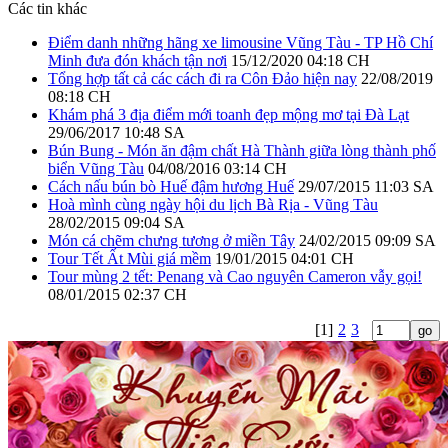
Các tin khác
Điểm danh những hãng xe limousine Vũng Tàu - TP Hồ Chí
Minh đưa đón khách tận nơi
15/12/2020 04:18 CH
Tổng hợp tất cả các cách đi ra Côn Đảo hiện nay
22/08/2019
08:18 CH
Khám phá 3 địa điểm mới toanh đẹp mộng mơ tại Đà Lạt
29/06/2017 10:48 SA
Bún Bung - Món ăn đậm chất Hà Thành giữa lòng thành phố
biển Vũng Tàu
04/08/2016 03:14 CH
Cách nấu bún bò Huế đậm hương Huế
29/07/2015 11:03 SA
Hoà mình cùng ngày hội du lịch Bà Rịa - Vũng Tàu
28/02/2015 09:04 SA
Món cá chẽm chưng tương ở miền Tây
24/02/2015 09:09 SA
Tour Tết Ất Mùi giá mềm
19/01/2015 04:01 CH
Tour mùng 2 tết: Penang và Cao nguyên Cameron vẫy gọi!
08/01/2015 02:37 CH
[1]
2
3