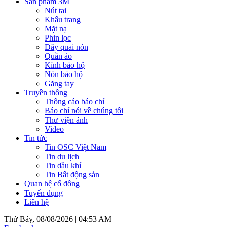
Sản phẩm 3M
Nút tai
Khẩu trang
Mặt nạ
Phin lọc
Dây quai nón
Quần áo
Kính bảo hộ
Nón bảo hộ
Găng tay
Truyền thông
Thông cáo báo chí
Báo chí nói về chúng tôi
Thư viện ảnh
Video
Tin tức
Tin OSC Việt Nam
Tin du lịch
Tin dầu khí
Tin Bất động sản
Quan hệ cổ đông
Tuyển dụng
Liên hệ
Thứ Bảy, 08/08/2026 |
04:53 AM