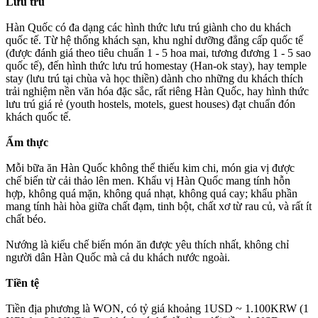
Lưu trú
Hàn Quốc có đa dạng các hình thức lưu trú giành cho du khách
quốc tế. Từ hệ thống khách sạn, khu nghỉ dưỡng đẳng cấp quốc tế
(được đánh giá theo tiêu chuẩn 1 - 5 hoa mai, tương đương 1 - 5 sao
quốc tế), đến hình thức lưu trú homestay (Han-ok stay), hay temple
stay (lưu trú tại chùa và học thiền) dành cho những du khách thích
trải nghiệm nền văn hóa đặc sắc, rất riêng Hàn Quốc, hay hình thức
lưu trú giá rẻ (youth hostels, motels, guest houses) đạt chuẩn đón
khách quốc tế.
Ẩm thực
Mỗi bữa ăn Hàn Quốc không thể thiếu kim chi, món gia vị được
chế biến từ cải thảo lên men. Khẩu vị Hàn Quốc mang tính hỗn
hợp, không quá mặn, không quá nhạt, không quá cay; khẩu phần
mang tính hài hòa giữa chất đạm, tinh bột, chất xơ từ rau củ, và rất ít
chất béo.
Nướng là kiểu chế biến món ăn được yêu thích nhất, không chỉ
người dân Hàn Quốc mà cả du khách nước ngoài.
Tiền tệ
Tiền địa phương là WON, có tỷ giá khoảng 1USD ~ 1.100KRW (1