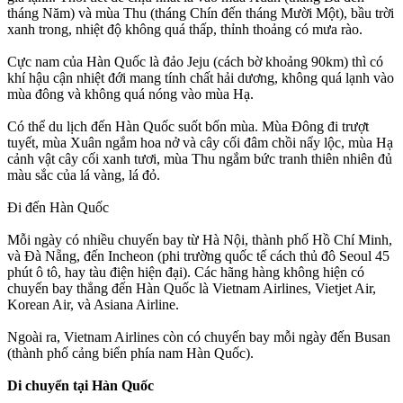
tháng Năm) và mùa Thu (tháng Chín đến tháng Mười Một), bầu trời
xanh trong, nhiệt độ không quá thấp, thỉnh thoảng có mưa rào.
Cực nam của Hàn Quốc là đảo Jeju (cách bờ khoảng 90km) thì có
khí hậu cận nhiệt đới mang tính chất hải dương, không quá lạnh vào
mùa đông và không quá nóng vào mùa Hạ.
Có thể du lịch đến Hàn Quốc suốt bốn mùa. Mùa Đông đi trượt
tuyết, mùa Xuân ngắm hoa nở và cây cối đâm chồi nẩy lộc, mùa Hạ
cảnh vật cây cối xanh tươi, mùa Thu ngắm bức tranh thiên nhiên đủ
màu sắc của lá vàng, lá đỏ.
Đi đến Hàn Quốc
Mỗi ngày có nhiều chuyến bay từ Hà Nội, thành phố Hồ Chí Minh,
và Đà Nẵng, đến Incheon (phi trường quốc tế cách thủ đô Seoul 45
phút ô tô, hay tàu điện hiện đại). Các hãng hàng không hiện có
chuyến bay thẳng đến Hàn Quốc là Vietnam Airlines, Vietjet Air,
Korean Air, và Asiana Airline.
Ngoài ra, Vietnam Airlines còn có chuyến bay mỗi ngày đến Busan
(thành phố cảng biển phía nam Hàn Quốc).
Di chuyển tại Hàn Quốc