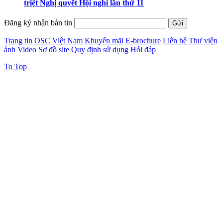
triệt Nghị quyết Hội nghị lần thứ 11
Đăng ký nhận bản tin
Trang tin OSC Việt Nam
Khuyến mãi
E-brochure
Liên hệ
Thư viện
ảnh
Video
Sơ đồ site
Quy định sử dụng
Hỏi đáp
To Top