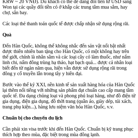
KRW ~ 20 VNĐ). Du khách có thể dễ dàng đổi tiền từ USD sang
Won tại các quầy đổi tiền có ở khắp các trung tâm mua sắm, hay
chợ, sân bay.
Các loại thẻ thanh toán quốc tế được chấp nhận sử dụng rộng rãi.
Quà
Đến Hàn Quốc, không thể không nhắc đến sản vật nổi bật nhất
được thiên nhiên ban tặng cho Hàn Quốc, có một không hay trên
thế giới, chính là nhân sâm và các loại cây cỏ làm thuốc, như nấm
linh chi, nấm đông trùng hạ thảo, hạt bạch quả... được cả nhân loại
biết đến từ ngàn năm qua, hiện vẫn được sử dụng rộng rãi trong
đông y cổ truyền lẫn trong tây y hiên đại.
Bước vào thế kỷ XXI, nền kinh tế sản xuất hàng hóa của Hàn Quốc
lại thêm nổi tiếng với những sản phẩm đạt chuẩn cao cấp mang tầm
quốc tế. Đa dạng chủng loại và phong phú loại hàng, như đồ điện tử
gia dụng, điện gia dụng, đồ thời trang (quần áo, giày dép, túi xách,
trang phụ kiện...), hàng lưu niệm văn hóa Hàn Quốc, v.v.
Chuẩn bị cho chuyến du lịch
Cần phải xin visa trước khi đến Hàn Quốc. Chuẩn bị kỹ trang phục
thích hợp theo mùa, đặc biệt trong mùa đông lạnh.