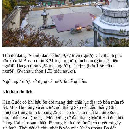
Thủ đô đặt tại Seoul (dân số hơn 9,77 triệu người). Các thành phố
lớn khác là Busan (hơn 3,21 triệu người), Incheon (gần 2,7 triệu
người), Daegu (hơn 2,24 triệu người), Daejon (hơn 1,56 triệu
người), Gwangju (hơn 1,53 triệu người).
Ngôn ngữ được sử dụng cả nước là tiếng Hàn.
Khí hậu du lịch
Hàn Quốc có khí hậu ôn đới mang tính chất lục địa, có bốn mùa rõ
rệt. Mùa Hạ nóng và ẩm, từ cuối tháng Sáu đến đầu tháng Chín
nhiệt độ trung bình khoảng 25oC - có lúc cao nhất là hơn 38oC,
mưa nhiều và nặng hạt. Mùa Đông từ đầu tháng Mười Hai đến hết
tháng Hai năm sau nhiệt độ trung bình dưới 0oC, có tuyết rơi gây
giá lạnh. Thời tiết dễ chịu nhất là vào mùa Xuân (tháng Ba đến