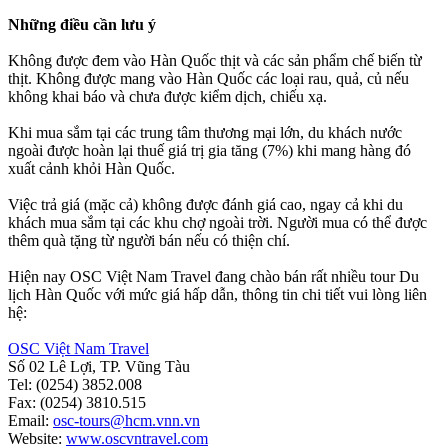
Những điều cần lưu ý
Không được đem vào Hàn Quốc thịt và các sản phẩm chế biến từ
thịt. Không được mang vào Hàn Quốc các loại rau, quả, củ nếu
không khai báo và chưa được kiểm dịch, chiếu xạ.
Khi mua sắm tại các trung tâm thương mại lớn, du khách nước
ngoài được hoàn lại thuế giá trị gia tăng (7%) khi mang hàng đó
xuất cảnh khỏi Hàn Quốc.
Việc trả giá (mặc cả) không được đánh giá cao, ngay cả khi du
khách mua sắm tại các khu chợ ngoài trời. Người mua có thể được
thêm quà tặng từ người bán nếu có thiện chí.
Hiện nay OSC Việt Nam Travel đang chào bán rất nhiều tour Du
lịch Hàn Quốc với mức giá hấp dẫn, thông tin chi tiết vui lòng liên
hệ:
OSC Việt Nam Travel
Số 02 Lê Lợi, TP. Vũng Tàu
Tel: (0254) 3852.008
Fax: (0254) 3810.515
Email:
osc-tours@hcm.vnn.vn
Website:
www.oscvntravel.com