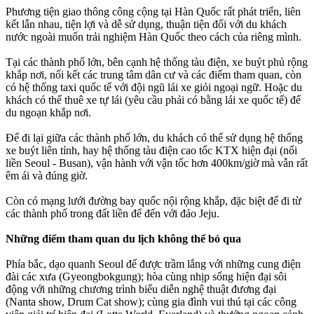
Phương tiện giao thông công cộng tại Hàn Quốc rất phát triển, liên
kết lẫn nhau, tiện lợi và dễ sử dụng, thuận tiện đối với du khách
nước ngoài muốn trải nghiệm Hàn Quốc theo cách của riêng mình.
Tại các thành phố lớn, bên cạnh hệ thống tàu điện, xe buýt phủ rộng
khắp nơi, nối kết các trung tâm dân cư và các điểm tham quan, còn
có hệ thống taxi quốc tế với đội ngũ lái xe giỏi ngoại ngữ. Hoặc du
khách có thể thuê xe tự lái (yêu cầu phải có bằng lái xe quốc tế) để
du ngoạn khắp nơi.
Để đi lại giữa các thành phố lớn, du khách có thể sử dụng hệ thống
xe buýt liên tỉnh, hay hệ thống tàu điện cao tốc KTX hiện đại (nối
liền Seoul - Busan), vận hành với vận tốc hơn 400km/giờ mà vẫn rất
êm ái và đúng giờ.
Còn có mạng lưới đường bay quốc nội rộng khắp, đặc biệt để đi từ
các thành phố trong đất liền để đến với đảo Jeju.
Những điểm tham quan du lịch không thể bỏ qua
Phía bắc, dạo quanh Seoul để được trầm lắng với những cung điện
đài các xưa (Gyeongbokgung); hòa cùng nhịp sống hiện đại sôi
động với những chương trình biểu diễn nghệ thuật đương đại
(Nanta show, Drum Cat show); cùng gia đình vui thú tại các công