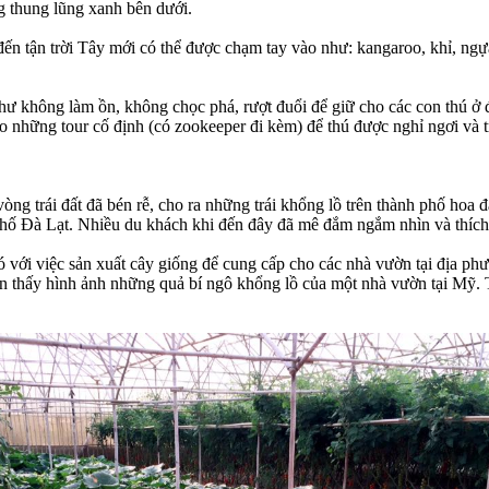
g thung lũng xanh bên dưới.
n tận trời Tây mới có thể được chạm tay vào như: kangaroo, khỉ, ngựa
hư không làm ồn, không chọc phá, rượt đuổi để giữ cho các con thú ở 
o những tour cố định (có zookeeper đi kèm) để thú được nghỉ ngơi và 
ng trái đất đã bén rễ, cho ra những trái khổng lồ trên thành phố hoa 
Đà Lạt. Nhiều du khách khi đến đây đã mê đắm ngắm nhìn và thích th
ới việc sản xuất cây giống để cung cấp cho các nhà vườn tại địa phư
hìn thấy hình ảnh những quả bí ngô khổng lồ của một nhà vườn tại Mỹ