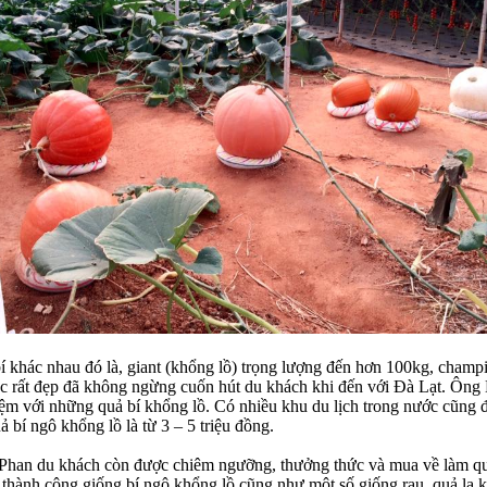
bí khác nhau đó là, giant (khổng lồ) trọng lượng đến hơn 100kg, champ
ắc rất đẹp đã không ngừng cuốn hút du khách khi đến với Đà Lạt. Ông
ệm với những quả bí khổng lồ. Có nhiều khu du lịch trong nước cũng 
 bí ngô khổng lồ là từ 3 – 5 triệu đồng.
g Phan du khách còn được chiêm ngưỡng, thưởng thức và mua về làm qu
ồng thành công giống bí ngô khổng lồ cũng như một số giống rau, quả 