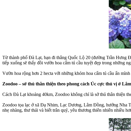
Từ thành phố Đà Lạt, bạn đi thẳng Quốc Lộ 20 (đường Trần Hưng Đạo
tiếp xuống sẽ thấy đồi vườn hoa cẩm tú cầu tuyệt đẹp trong những 
Vườn hoa rộng hơn 2 hecta với những khóm hoa cẩm tú cầu ẩn mình dư
Zoodoo – sở thú thân thiện theo phong cách Úc cực thú vị ở Lâ
Cách Đà Lạt khoảng 40km, Zoodoo không chỉ là sở thú thân thiện the
Zoodoo tọa lạc ở xã Đạ Nhim, Lạc Dương, Lâm Đồng, hướng Nha Tran
nhẹ nhàng, thư thái và biết trân quý, yêu thương thiên nhiên nhiều hơ