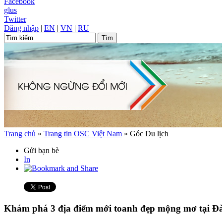
Facebook
glus
Twitter
Đăng nhập
|
EN
|
VN
|
RU
Trang chủ
»
Trang tin OSC Việt Nam
»
Góc Du lịch
Gửi bạn bè
In
Khám phá 3 địa điểm mới toanh đẹp mộng mơ tại Đ