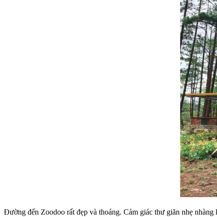
Đường đến Zoodoo rất đẹp và thoáng. Cảm giác thư giãn nhẹ nhàng k