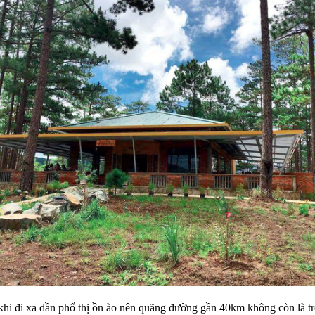
hi đi xa dần phố thị ồn ào nên quãng đường gần 40km không còn là t