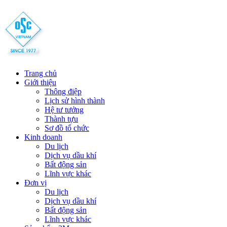
Trang chủ
Giới thiệu
Thông điệp
Lịch sử hình thành
Hệ tư tưởng
Thành tựu
Sơ đồ tổ chức
Kinh doanh
Du lịch
Dịch vụ dầu khí
Bất động sản
Lĩnh vực khác
Đơn vị
Du lịch
Dịch vụ dầu khí
Bất động sản
Lĩnh vực khác