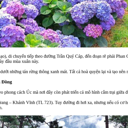
), di chuyển tiếp theo đường Trần Quý Cáp, đến đoạn rẽ phải Phan C
ngày đầu mùa xuân này.
ới những tán rừng thông xanh mát. Tất cả hoà quyện lại và tạo nên m
m Đồng
o phong cách Úc mà nơi đây còn phát triển cả mô hình cắm trại giữa đ
g – Khánh Vĩnh (TL 723). Tuy đường đi hơi xa, nhưng nếu có cơ hội,
n.