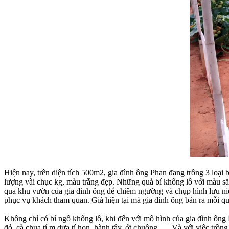
Hiện nay, trên diện tích 500m2, gia đình ông Phan đang trồng 3 loại 
lượng vài chục kg, màu trắng đẹp. Những quả bí khổng lồ với màu s
qua khu vườn của gia đình ông để chiêm ngưỡng và chụp hình lưu ni
phục vụ khách tham quan. Giá hiện tại mà gia đình ông bán ra mỗi quả
Không chỉ có bí ngô khổng lồ, khi đến với mô hình của gia đình ôn
đỏ, cà chua tí,m dưa tí hon, hành tây, ớt chuông, … Và với việc tr