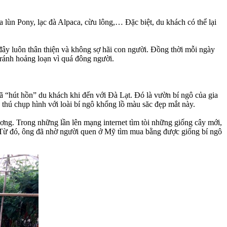
 lùn Pony, lạc đà Alpaca, cừu lông,… Đặc biệt, du khách có thể lại
đây luôn thân thiện và không sợ hãi con người. Đồng thời mỗi ngày
tránh hoảng loạn vì quá đông người.
đã “hút hồn” du khách khi đến với Đà Lạt. Đó là vườn bí ngô của gia
ú chụp hình với loài bí ngô khổng lồ màu săc đẹp mắt này.
ơng. Trong những lần lên mạng internet tìm tòi những giống cây mới,
. Từ đó, ông đã nhờ người quen ở Mỹ tìm mua bằng được giống bí ngô