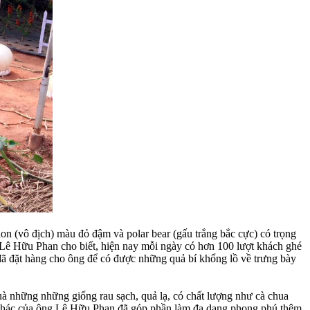
ion (vô địch) màu đỏ đậm và polar bear (gấu trắng bắc cực) có trọng
 Lê Hữu Phan cho biết, hiện nay mỗi ngày có hơn 100 lượt khách ghé
đã đặt hàng cho ông để có được những quả bí khổng lồ về trưng bày
à những những giống rau sạch, quả lạ, có chất lượng như cà chua
lạ khác của ông Lê Hữu Phan đã góp phần làm đa dạng phong phú thêm