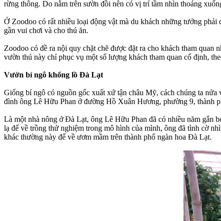
rừng thông. Do nằm trên sườn đồi nên có vị trí tầm nhìn thoáng xuốn
Ở Zoodoo có rất nhiều loại động vật mà du khách những tưởng phải đế
gần vui chơi và cho thú ăn.
Zoodoo có đề ra nội quy chặt chẽ được đặt ra cho khách tham quan n
vườn thú này chỉ phục vụ một số lượng khách tham quan cố định, the
Vườn bí ngô khổng lồ Đà Lạt
Giống bí ngô có nguồn gốc xuất xứ tận châu Mỹ, cách chúng ta nửa vò
đình ông Lê Hữu Phan ở đường Hồ Xuân Hương, phường 9, thành phố 
Là một nhà nông ở Đà Lạt, ông Lê Hữu Phan đã có nhiều năm gắn bó v
lạ để về trồng thử nghiệm trong mô hình của mình, ông đã tình cờ n
khác thường này để về ươm mầm trên thành phố ngàn hoa Đà Lạt.