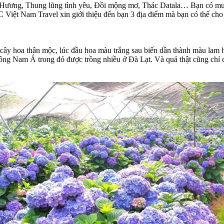
ân Hương, Thung lũng tình yêu, Đồi mộng mơ, Thác Datala… Bạn có mu
iệt Nam Travel xin giới thiệu đến bạn 3 địa điểm mà bạn có thể cho t
à cây hoa thân mộc, lúc đầu hoa màu trắng sau biến dần thành màu la
ông Nam Á trong đó được trồng nhiều ở Đà Lạt. Và quả thật cũng chỉ