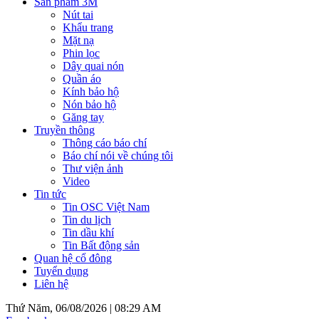
Sản phẩm 3M
Nút tai
Khẩu trang
Mặt nạ
Phin lọc
Dây quai nón
Quần áo
Kính bảo hộ
Nón bảo hộ
Găng tay
Truyền thông
Thông cáo báo chí
Báo chí nói về chúng tôi
Thư viện ảnh
Video
Tin tức
Tin OSC Việt Nam
Tin du lịch
Tin dầu khí
Tin Bất động sản
Quan hệ cổ đông
Tuyển dụng
Liên hệ
Thứ Năm, 06/08/2026 |
08:29 AM