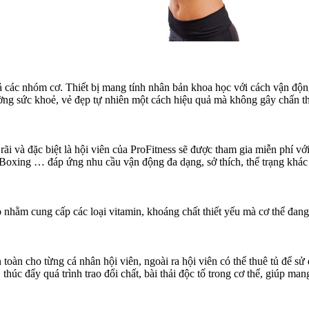
cả các nhóm cơ. Thiết bị mang tính nhân bản khoa học với cách vận độ
g cường sức khoẻ, vẻ đẹp tự nhiên một cách hiệu quả mà không gây chấn 
ãi và đặc biệt là hội viên của ProFitness sẽ được tham gia miễn phí 
ing … đáp ứng nhu cầu vận động đa dạng, sở thích, thể trạng khác nh
nhằm cung cấp các loại vitamin, khoáng chất thiết yếu mà cơ thể đang c
an toàn cho từng cá nhân hội viên, ngoài ra hội viên có thể thuê tủ đ
úc đẩy quá trình trao đổi chất, bài thải độc tố trong cơ thể, giúp mang l