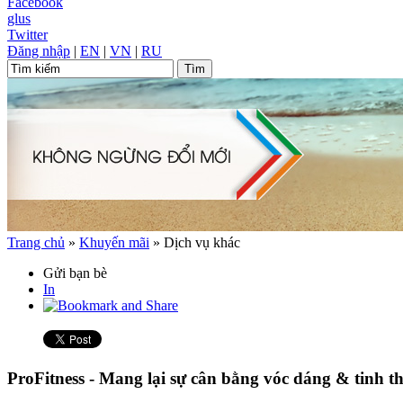
Facebook
glus
Twitter
Đăng nhập
|
EN
|
VN
|
RU
Trang chủ
»
Khuyến mãi
»
Dịch vụ khác
Gửi bạn bè
In
ProFitness - Mang lại sự cân bằng vóc dáng & tinh t