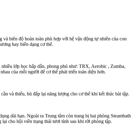
ng và biên độ hoàn toàn phù hợp với hệ vận động tự nhiên của con
thương hay biến dạng cơ thể.
với nhiều lớp học hấp dẫn, phong phú như: TRX, Aerobic , Zumba,
au của mỗi người để cơ thể phát triển toàn diện hơn.
ần và thiếu, bù đắp lại năng lượng cho cơ thể khi kết thúc bài tập.
ể sử dụng dài hạn. Ngoài ra Trung tâm còn trang bị hai phòng Steambath
ại cho hội viên trạng thái tươi tỉnh sau khi rời phòng tập.