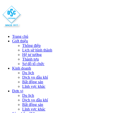
Trang chủ
Giới thiệu
Thông điệp
Lịch sử hình thành
Hệ tư tưởng
Thành tựu
Sơ đồ tổ chức
Kinh doanh
Du lịch
Dịch vụ dầu khí
Bất động sản
Lĩnh vực khác
Đơn vị
Du lịch
Dịch vụ dầu khí
Bất động sản
Lĩnh vực khác