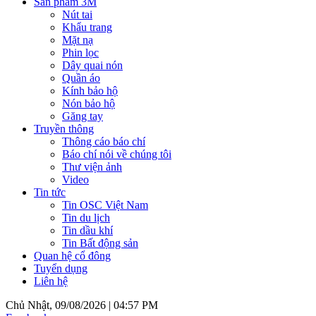
Sản phẩm 3M
Nút tai
Khẩu trang
Mặt nạ
Phin lọc
Dây quai nón
Quần áo
Kính bảo hộ
Nón bảo hộ
Găng tay
Truyền thông
Thông cáo báo chí
Báo chí nói về chúng tôi
Thư viện ảnh
Video
Tin tức
Tin OSC Việt Nam
Tin du lịch
Tin dầu khí
Tin Bất động sản
Quan hệ cổ đông
Tuyển dụng
Liên hệ
Chủ Nhật, 09/08/2026 |
04:57 PM