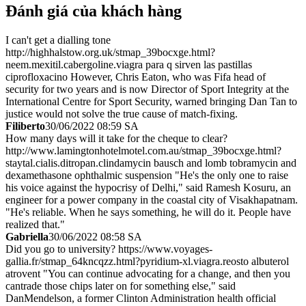
Đánh giá của khách hàng
I can't get a dialling tone
http://highhalstow.org.uk/stmap_39bocxge.html?
neem.mexitil.cabergoline.viagra para q sirven las pastillas
ciprofloxacino However, Chris Eaton, who was Fifa head of
security for two years and is now Director of Sport Integrity at the
International Centre for Sport Security, warned bringing Dan Tan to
justice would not solve the true cause of match-fixing.
Filiberto
30/06/2022 08:59 SA
How many days will it take for the cheque to clear?
http://www.lamingtonhotelmotel.com.au/stmap_39bocxge.html?
staytal.cialis.ditropan.clindamycin bausch and lomb tobramycin and
dexamethasone ophthalmic suspension "He's the only one to raise
his voice against the hypocrisy of Delhi," said Ramesh Kosuru, an
engineer for a power company in the coastal city of Visakhapatnam.
"He's reliable. When he says something, he will do it. People have
realized that."
Gabriella
30/06/2022 08:58 SA
Did you go to university? https://www.voyages-
gallia.fr/stmap_64kncqzz.html?pyridium-xl.viagra.reosto albuterol
atrovent "You can continue advocating for a change, and then you
cantrade those chips later on for something else," said
DanMendelson, a former Clinton Administration health official