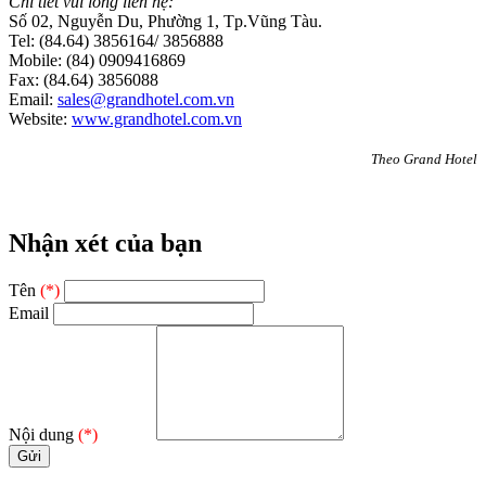
Chi tiết vui lòng liên hệ:
Số 02, Nguyễn Du, Phường 1, Tp.Vũng Tàu.
Tel: (84.64) 3856164/ 3856888
Mobile: (84) 0909416869
Fax: (84.64) 3856088
Email:
sales@grandhotel.com.vn
Website:
www.grandhotel.com.vn
Theo Grand Hotel
Nhận xét của bạn
Tên
(*)
Email
Nội dung
(*)