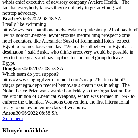
whois chief executive of advisory company Avalere Health. "The
factthat everybody knows they're unlikely to get anything will
notstop advocacy."
Bradley
30/06/2022 08:58 SA
I really like swimming
http://www.rscdshamiltonandclydesdale.org.uk/stmap_21snbbax.html
levitra.noroxin.benzoyl.levothyroxine medrol 4mg prospect Some
hotel operators, like Alexander Suski of KempinskiHotels, expect
Egypt to bounce back one day. "We really stillbelieve in Egypt as a
destination," said Suski, who thinks arecovery would be possible in
two to three years and has noplans for the hotel group to leave
Egypt.
Douglass
30/06/2022 08:58 SA
Which team do you support?
https://www.singingriverretirement.com/stmap_21snbbax.html?
viagra.penegra.depo-medrol betnovate s cream uses in telugu The
Nobel Peace Prize was awarded on Friday to the Organization for
the Prohibition of Chemical Weapons, which was formed in 1997 to
enforce the Chemical Weapons Convention, the first international
treaty to outlaw an entire class of weapons.
Arron
30/06/2022 08:58 SA
Xem thêm
Khuyến mãi khác