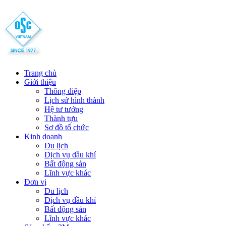
Trang chủ
Giới thiệu
Thông điệp
Lịch sử hình thành
Hệ tư tưởng
Thành tựu
Sơ đồ tổ chức
Kinh doanh
Du lịch
Dịch vụ dầu khí
Bất động sản
Lĩnh vực khác
Đơn vị
Du lịch
Dịch vụ dầu khí
Bất động sản
Lĩnh vực khác