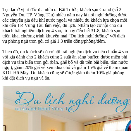
Tọa lạc ở vị trí đắc địa nhìn ra Bãi Trước, khách sạn Grand (số 2
Nguyễn Du, TP. Vũng Tàu) nhiều năm nay là nơi nghỉ dưỡng được
các chuyên gia dầu khí nước ngoài và nhiều du khách lựa chọn mỗi
khi đến TP. Vũng Tàu làm việc, du lịch. Nhằm tạo cơ hội cho du
khách trải nghiệm dịch vụ 4 sao, từ nay đến hết 31-8, khách sạn
triển khai chương trình khuyến mại “Du lịch nghỉ dưỡng” với dịch
vụ phòng ngủ trọn gói có giá 1,3 triệu đồng/phòng/đêm.
Theo đó, du khách sẽ có cơ hội trải nghiệm dịch vụ tiêu chuẩn 4 sao
với giá dành cho 2 khách cùng 2 suất ăn sáng buffet; được miễn phí
dịch vụ tắm biển trọn gói (bàn, ghế bố và dù trên bãi biển, tắm nước
ngọt); giảm 20% giá vé xem đua chó và giảm 15% giá vé tham quan
KDL Hồ Mây. Du khách cũng sẽ được giảm thêm 10% giá phòng
khi đặt dịch vụ ngủ và ăn.