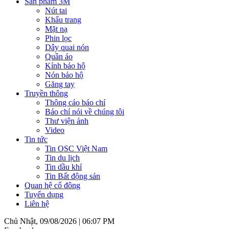
Sản phẩm 3M
Nút tai
Khẩu trang
Mặt nạ
Phin lọc
Dây quai nón
Quần áo
Kính bảo hộ
Nón bảo hộ
Găng tay
Truyền thông
Thông cáo báo chí
Báo chí nói về chúng tôi
Thư viện ảnh
Video
Tin tức
Tin OSC Việt Nam
Tin du lịch
Tin dầu khí
Tin Bất động sản
Quan hệ cổ đông
Tuyển dụng
Liên hệ
Chủ Nhật, 09/08/2026 |
06:07 PM