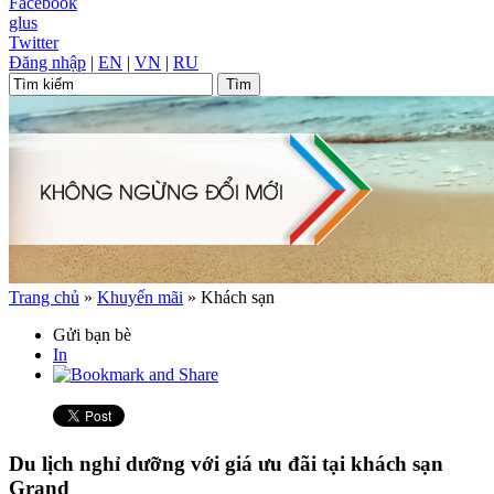
Facebook
glus
Twitter
Đăng nhập
|
EN
|
VN
|
RU
Trang chủ
»
Khuyến mãi
»
Khách sạn
Gửi bạn bè
In
Du lịch nghỉ dưỡng với giá ưu đãi tại khách sạn
Grand