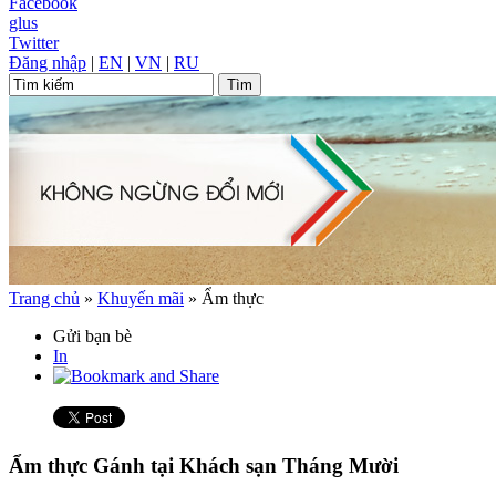
Facebook
glus
Twitter
Đăng nhập
|
EN
|
VN
|
RU
Trang chủ
»
Khuyến mãi
»
Ẩm thực
Gửi bạn bè
In
Ẩm thực Gánh tại Khách sạn Tháng Mười