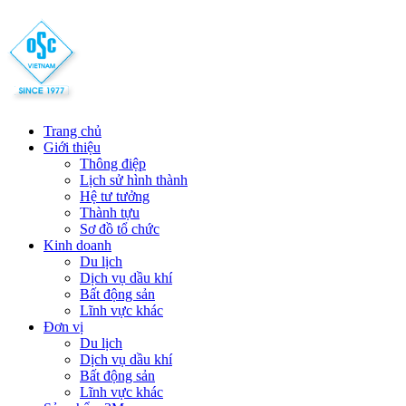
Trang chủ
Giới thiệu
Thông điệp
Lịch sử hình thành
Hệ tư tưởng
Thành tựu
Sơ đồ tổ chức
Kinh doanh
Du lịch
Dịch vụ dầu khí
Bất động sản
Lĩnh vực khác
Đơn vị
Du lịch
Dịch vụ dầu khí
Bất động sản
Lĩnh vực khác