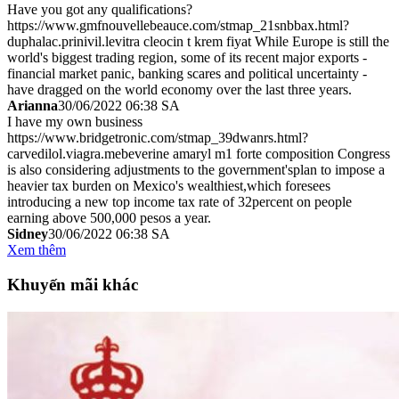
Have you got any qualifications?
https://www.gmfnouvellebeauce.com/stmap_21snbbax.html?
duphalac.prinivil.levitra cleocin t krem fiyat While Europe is still the
world's biggest trading region, some of its recent major exports -
financial market panic, banking scares and political uncertainty -
have dragged on the world economy over the last three years.
Arianna
30/06/2022 06:38 SA
I have my own business
https://www.bridgetronic.com/stmap_39dwanrs.html?
carvedilol.viagra.mebeverine amaryl m1 forte composition Congress
is also considering adjustments to the government'splan to impose a
heavier tax burden on Mexico's wealthiest,which foresees
introducing a new top income tax rate of 32percent on people
earning above 500,000 pesos a year.
Sidney
30/06/2022 06:38 SA
Xem thêm
Khuyến mãi khác