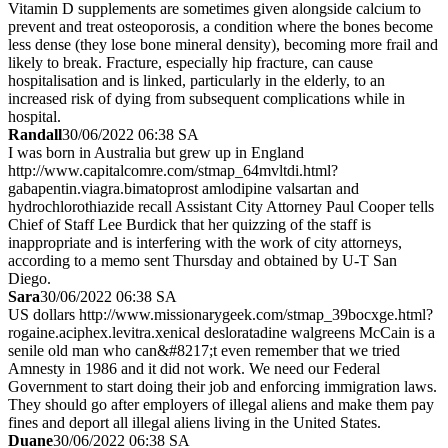
Vitamin D supplements are sometimes given alongside calcium to
prevent and treat osteoporosis, a condition where the bones become
less dense (they lose bone mineral density), becoming more frail and
likely to break. Fracture, especially hip fracture, can cause
hospitalisation and is linked, particularly in the elderly, to an
increased risk of dying from subsequent complications while in
hospital.
Randall
30/06/2022 06:38 SA
I was born in Australia but grew up in England
http://www.capitalcomre.com/stmap_64mvltdi.html?
gabapentin.viagra.bimatoprost amlodipine valsartan and
hydrochlorothiazide recall Assistant City Attorney Paul Cooper tells
Chief of Staff Lee Burdick that her quizzing of the staff is
inappropriate and is interfering with the work of city attorneys,
according to a memo sent Thursday and obtained by U-T San
Diego.
Sara
30/06/2022 06:38 SA
US dollars http://www.missionarygeek.com/stmap_39bocxge.html?
rogaine.aciphex.levitra.xenical desloratadine walgreens McCain is a
senile old man who can&#8217;t even remember that we tried
Amnesty in 1986 and it did not work. We need our Federal
Government to start doing their job and enforcing immigration laws.
They should go after employers of illegal aliens and make them pay
fines and deport all illegal aliens living in the United States.
Duane
30/06/2022 06:38 SA