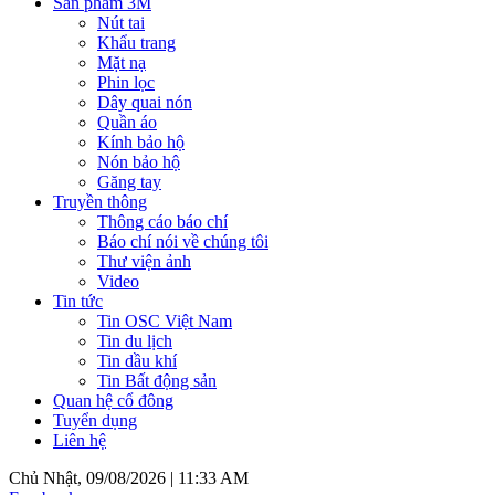
Sản phẩm 3M
Nút tai
Khẩu trang
Mặt nạ
Phin lọc
Dây quai nón
Quần áo
Kính bảo hộ
Nón bảo hộ
Găng tay
Truyền thông
Thông cáo báo chí
Báo chí nói về chúng tôi
Thư viện ảnh
Video
Tin tức
Tin OSC Việt Nam
Tin du lịch
Tin dầu khí
Tin Bất động sản
Quan hệ cổ đông
Tuyển dụng
Liên hệ
Chủ Nhật, 09/08/2026 |
11:33 AM