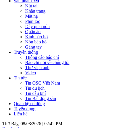
Sản phẩm 3M
Nút tai
Khẩu trang
Mặt nạ
Phin lọc
Dây quai nón
Quần áo
Kính bảo hộ
Nón bảo hộ
Găng tay
Truyền thông
Thông cáo báo chí
Báo chí nói về chúng tôi
Thư viện ảnh
Video
Tin tức
Tin OSC Việt Nam
Tin du lịch
Tin dầu khí
Tin Bất động sản
Quan hệ cổ đông
Tuyển dụng
Liên hệ
Thứ Bảy, 08/08/2026 |
02:42 PM