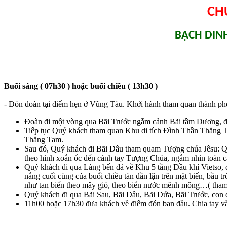
CH
BẠCH DINH
Buổi sáng ( 07h30 ) hoặc buổi chiều ( 13h30 )
- Đón đoàn tại điểm hẹn ở Vũng Tàu. Khởi hành tham quan thành p
Đoàn đi một vòng qua Bãi Trước ngắm cảnh Bãi tầm Dương, đế
Tiếp tục Quý khách tham quan Khu di tích Đình Thần Thắng Tam
Thắng Tam.
Sau đó, Quý khách đi Bãi Dâu tham quam Tượng chúa Jêsu: Quý 
theo hình xoắn ốc đến cánh tay Tượng Chúa, ngắm nhìn toàn cả
Quý khách đi qua Làng bến đá về Khu 5 tầng Dầu khí Vietso,
nắng cuối cùng của buổi chiều tàn dần lặn trên mặt biển, bầu 
như tan biến theo mây gió, theo biển nước mênh mông…( tham
Quý khách đi qua Bãi Sau, Bãi Dâu, Bãi Dứa, Bãi Trước, con
11h00 hoặc 17h30 đưa khách về điểm đón ban đầu. Chia tay và