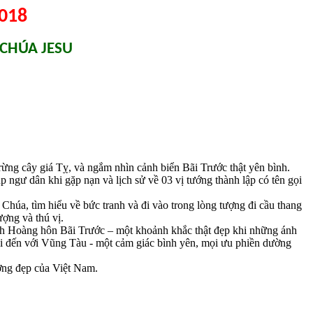
018
 CHÚA JESU
g cây giá Tỵ, và ngắm nhìn cảnh biển Bãi Trước thật yên bình.
gư dân khi gặp nạn và lịch sử về 03 vị tướng thành lập có tên gọi
úa, tìm hiểu về bức tranh và đi vào trong lòng tượng đi cầu thang
ợng và thú vị.
h Hoàng hôn Bãi Trước – một khoảnh khắc thật đẹp khi những ánh
khi đến với Vũng Tàu - một cảm giác bình yên, mọi ưu phiền dường
ờng đẹp của Việt Nam.