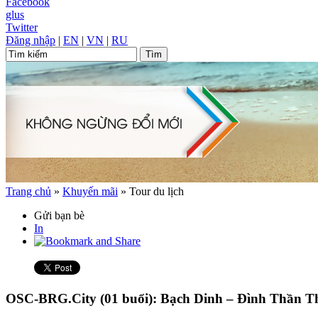
Facebook
glus
Twitter
Đăng nhập
|
EN
|
VN
|
RU
Trang chủ
»
Khuyến mãi
»
Tour du lịch
Gửi bạn bè
In
OSC-BRG.City (01 buổi): Bạch Dinh – Đình Thần 