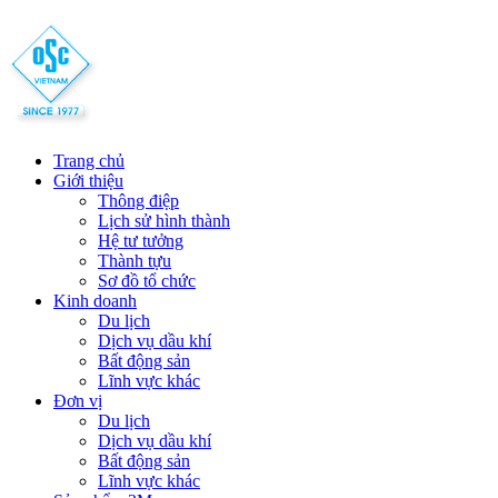
Trang chủ
Giới thiệu
Thông điệp
Lịch sử hình thành
Hệ tư tưởng
Thành tựu
Sơ đồ tổ chức
Kinh doanh
Du lịch
Dịch vụ dầu khí
Bất động sản
Lĩnh vực khác
Đơn vị
Du lịch
Dịch vụ dầu khí
Bất động sản
Lĩnh vực khác