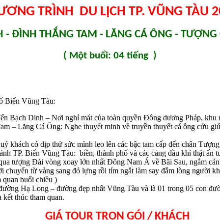
ƯƠNG TRÌNH DU LỊCH TP. VŨNG TÀU 2
 - ĐÌNH THẮNG TAM - LĂNG CÁ ÔNG - TƯỢNG
( Một buổi: 04 tiếng )
hố Biển Vũng Tàu:
n Bạch Dinh – Nơi nghỉ mát của toàn quyền Đông dương Pháp, khu rừn
 – Lăng Cá Ông: Nghe thuyết minh về truyền thuyết cá ông cứu giúp n
khách có dịp thử sức mình leo lên các bậc tam cấp đến chân Tượng Ch
nh TP. Biển Vũng Tàu: biền, thành phố và các cảng dầu khí thật ấn tư
 qua tượng Đài vòng xoay lớn nhất Đông Nam Á về Bãi Sau, ngắm cản
trời chuyển từ vàng sang đỏ lựng rồi tím ngắt làm say đắm lòng người 
 quan buổi chiều )
 đường Hạ Long – đường đẹp nhất Vũng Tàu và là 01 trong 05 con đư
 kết thúc tham quan.
GIÁ TOUR TRỌN GÓI / KHÁCH