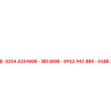
ệ: 0
254
.6254008
-
3853008 -
09
1
3.
947
.889
- 0168 