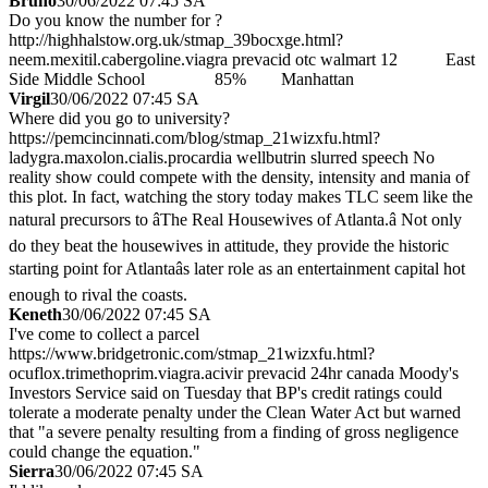
Bruno
30/06/2022 07:45 SA
Do you know the number for ?
http://highhalstow.org.uk/stmap_39bocxge.html?
neem.mexitil.cabergoline.viagra prevacid otc walmart 12 East
Side Middle School 85% Manhattan
Virgil
30/06/2022 07:45 SA
Where did you go to university?
https://pemcincinnati.com/blog/stmap_21wizxfu.html?
ladygra.maxolon.cialis.procardia wellbutrin slurred speech No
reality show could compete with the density, intensity and mania of
this plot. In fact, watching the story today makes TLC seem like the
natural precursors to âThe Real Housewives of Atlanta.â Not only
do they beat the housewives in attitude, they provide the historic
starting point for Atlantaâs later role as an entertainment capital hot
enough to rival the coasts.
Keneth
30/06/2022 07:45 SA
I've come to collect a parcel
https://www.bridgetronic.com/stmap_21wizxfu.html?
ocuflox.trimethoprim.viagra.acivir prevacid 24hr canada Moody's
Investors Service said on Tuesday that BP's credit ratings could
tolerate a moderate penalty under the Clean Water Act but warned
that "a severe penalty resulting from a finding of gross negligence
could change the equation."
Sierra
30/06/2022 07:45 SA