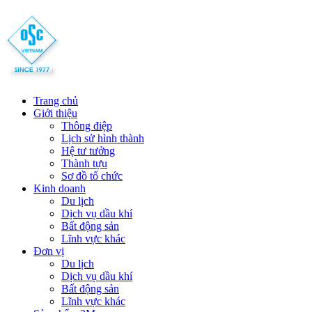
Trang chủ
Giới thiệu
Thông điệp
Lịch sử hình thành
Hệ tư tưởng
Thành tựu
Sơ đồ tổ chức
Kinh doanh
Du lịch
Dịch vụ dầu khí
Bất động sản
Lĩnh vực khác
Đơn vị
Du lịch
Dịch vụ dầu khí
Bất động sản
Lĩnh vực khác