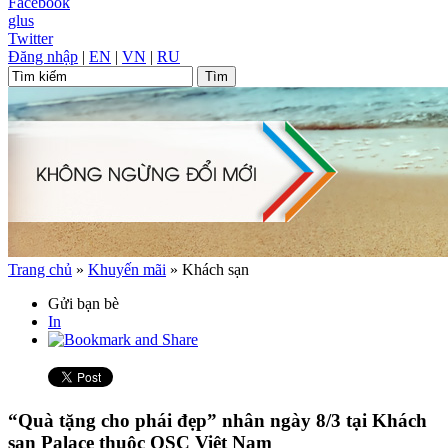
Facebook
glus
Twitter
Đăng nhập
|
EN
|
VN
|
RU
Trang chủ
»
Khuyến mãi
»
Khách sạn
Gửi bạn bè
In
“Quà tặng cho phái đẹp” nhân ngày 8/3 tại Khách
sạn Palace thuộc OSC Việt Nam