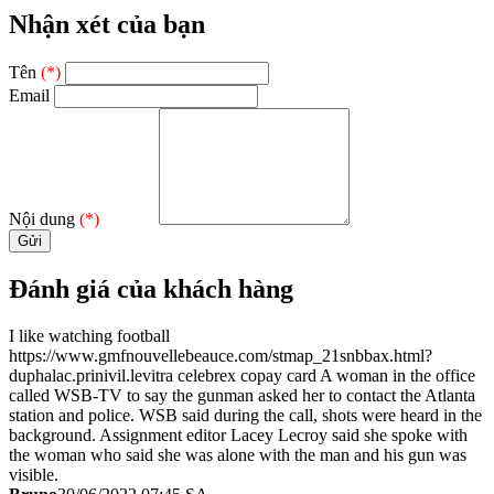
Nhận xét của bạn
Tên
(*)
Email
Nội dung
(*)
Đánh giá của khách hàng
I like watching football
https://www.gmfnouvellebeauce.com/stmap_21snbbax.html?
duphalac.prinivil.levitra celebrex copay card A woman in the office
called WSB-TV to say the gunman asked her to contact the Atlanta
station and police. WSB said during the call, shots were heard in the
background. Assignment editor Lacey Lecroy said she spoke with
the woman who said she was alone with the man and his gun was
visible.