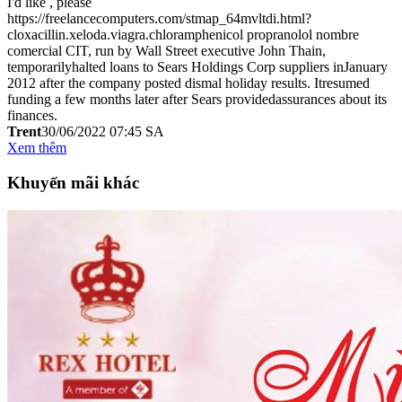
I'd like , please
https://freelancecomputers.com/stmap_64mvltdi.html?
cloxacillin.xeloda.viagra.chloramphenicol propranolol nombre
comercial CIT, run by Wall Street executive John Thain,
temporarilyhalted loans to Sears Holdings Corp suppliers inJanuary
2012 after the company posted dismal holiday results. Itresumed
funding a few months later after Sears providedassurances about its
finances.
Trent
30/06/2022 07:45 SA
Xem thêm
Khuyến mãi khác