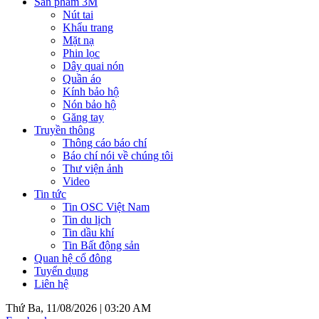
Sản phẩm 3M
Nút tai
Khẩu trang
Mặt nạ
Phin lọc
Dây quai nón
Quần áo
Kính bảo hộ
Nón bảo hộ
Găng tay
Truyền thông
Thông cáo báo chí
Báo chí nói về chúng tôi
Thư viện ảnh
Video
Tin tức
Tin OSC Việt Nam
Tin du lịch
Tin dầu khí
Tin Bất động sản
Quan hệ cổ đông
Tuyển dụng
Liên hệ
Thứ Ba, 11/08/2026 |
03:20 AM